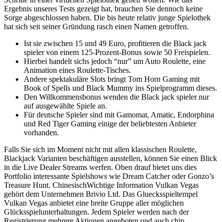
Ergebnis unseres Tests gezeigt hat, brauchen Sie dennoch keine
Sorge abgeschlossen haben. Die bis heute relativ junge Spielothek
hat sich seit seiner Gründung rasch einen Namen getroffen.
Ist sie zwischen 15 und 49 Euro, profitieren die Black jack
spieler von einem 125-Prozent-Bonus sowie 50 Freispielen.
Hierbei handelt sichs jedoch “nur” um Auto Roulette, eine
Animation eines Roulette-Tisches.
Andere spektakuläre Slots bringt Tom Horn Gaming mit
Book of Spells und Black Mummy ins Spielprogramm dieses.
Den Willkommensbonus wenden die Black jack spieler nur
auf ausgewählte Spiele an.
Für deutsche Spieler sind mit Gamomat, Amatic, Endorphina
und Red Tiger Gaming einige der beliebtesten Anbieter
vorhanden.
Falls Sie sich im Moment nicht mit allen klassischen Roulette,
Blackjack Varianten beschäftigen ausstellen, können Sie einen Blick
in die Live Dealer Streams werfen. Oben drauf bietet uns dies
Portfolio interessante Spielshows wie Dream Catcher oder Gonzo’s
Treasure Hunt. ChinesischWichtige Information Vulkan Vegas
gehört dem Unternehmen Brivio Ltd. Das Gluecksspieltempel
Vulkan Vegas anbietet eine breite Gruppe aller möglichen
Glücksspielunterhaltungen. Jedem Spieler werden nach der
Registrierung mehrere Aktionen angeboten und auch chip