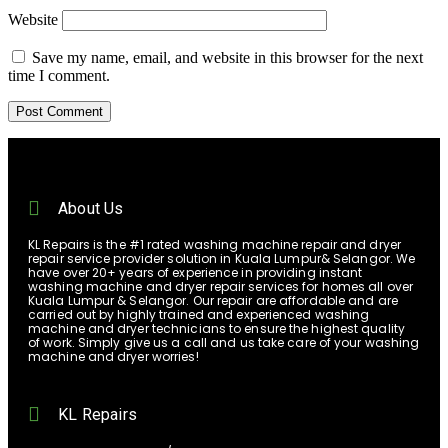
Website
Save my name, email, and website in this browser for the next
time I comment.
About Us
KL Repairs is the #1 rated washing machine repair and dryer
repair service provider solution in Kuala Lumpur& Selangor. We
have over 20+ years of experience in providing instant
washing machine and dryer repair services for homes all over
Kuala Lumpur & Selangor. Our repair are affordable and are
carried out by highly trained and experienced washing
machine and dryer technicians to ensure the highest quality
of work. Simply give us a call and us take care of your washing
machine and dryer worries!
KL Repairs