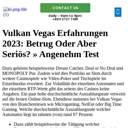
CONTACT US
Daily - 9am to 9pm
+603 2727 7481
Vulkan Vegas Erfahrungen
2023: Betrug Oder Aber
Seriös? » Angenehm Test
Dazu gehören beispielsweise Dream Catcher, Deal or No Deal und
MONOPOLY Pur. Zudem wird dies Portfolio an Slots durch
weitere Casinospiele wie Video-Poker und Tischspiele im
Einzelmodus erweitert. Zur Volatilität der einzelnen Automaten und
der einzelnen RTP-Werte gibt das seitens des Casinos keine
Angaben. Ein paar hohe durchschnittliche Auszahlungsrate verweist
auf die besten Online-Slots. Ebendiese stammen bei Vulkan Vegas
von den Branchenriesen wie Microgaming, NetEnt oder Big Time
Gaming. Welche durchschnittliche Auszahlungsrate welcher
Automaten liegt im rahmen (von) rund 97 Prozent.
Dazu zählt beispielsweise die Tätigung welcher