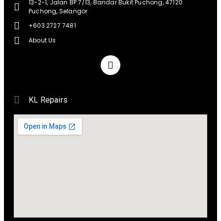
13-2-1, Jalan BP 7/13, Bandar Bukit Puchong, 47120
Puchong, Selangor
+603 2727 7481
About Us
KL Repairs