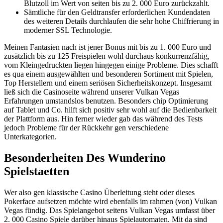
Blutzoll im Wert von seiten bis zu 2. 000 Euro zurückzahlt.
Sämtliche für den Geldtransfer erforderlichen Kundendaten
des weiteren Details durchlaufen die sehr hohe Chiffrierung in
moderner SSL Technologie.
Meinen Fantasien nach ist jener Bonus mit bis zu 1. 000 Euro und
zusätzlich bis zu 125 Freispielen wohl durchaus konkurrenzfähig,
vom Kleingedruckten liegen hingegen einige Probleme. Dies schafft
es qua einem ausgewählten und besonderen Sortiment mit Spielen,
Top Herstellern und einem seriösen Sicherheitskonzept. Insgesamt
ließ sich die Casinoseite während unserer Vulkan Vegas
Erfahrungen umstandslos benutzen. Besonders chip Optimierung
auf Tablet und Co. hilft sich positiv sehr wohl auf die Bedienbarkeit
der Plattform aus. Hin ferner wieder gab das während des Tests
jedoch Probleme für der Rückkehr gen verschiedene
Unterkategorien.
Besonderheiten Des Wunderino
Spielstaetten
Wer also gen klassische Casino Überleitung steht oder dieses
Pokerface aufsetzen möchte wird ebenfalls im rahmen (von) Vulkan
Vegas fündig. Das Spielangebot seitens Vulkan Vegas umfasst über
2. 000 Casino Spiele darüber hinaus Spielautomaten. Mit da sind