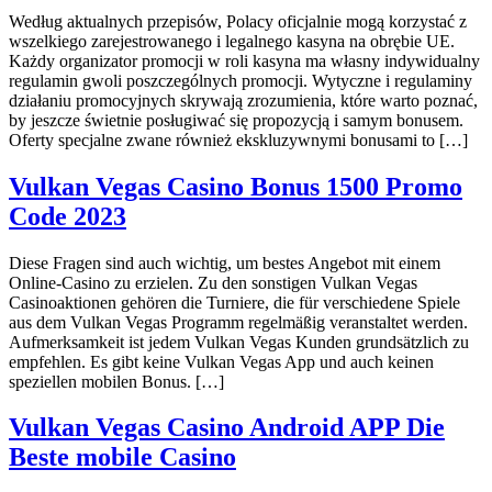
Według aktualnych przepisów, Polacy oficjalnie mogą korzystać z
wszelkiego zarejestrowanego i legalnego kasyna na obrębie UE.
Każdy organizator promocji w roli kasyna ma własny indywidualny
regulamin gwoli poszczególnych promocji. Wytyczne i regulaminy
działaniu promocyjnych skrywają zrozumienia, które warto poznać,
by jeszcze świetnie posługiwać się propozycją i samym bonusem.
Oferty specjalne zwane również ekskluzywnymi bonusami to […]
Vulkan Vegas Casino Bonus 1500 Promo
Code 2023
Diese Fragen sind auch wichtig, um bestes Angebot mit einem
Online-Casino zu erzielen. Zu den sonstigen Vulkan Vegas
Casinoaktionen gehören die Turniere, die für verschiedene Spiele
aus dem Vulkan Vegas Programm regelmäßig veranstaltet werden.
Aufmerksamkeit ist jedem Vulkan Vegas Kunden grundsätzlich zu
empfehlen. Es gibt keine Vulkan Vegas App und auch keinen
speziellen mobilen Bonus. […]
Vulkan Vegas Casino Android APP Die
Beste mobile Casino