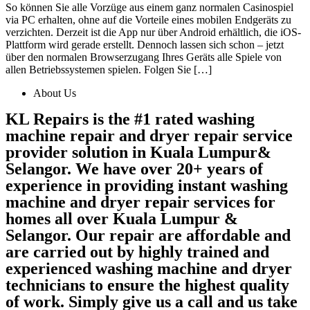
So können Sie alle Vorzüge aus einem ganz normalen Casinospiel
via PC erhalten, ohne auf die Vorteile eines mobilen Endgeräts zu
verzichten. Derzeit ist die App nur über Android erhältlich, die iOS-
Plattform wird gerade erstellt. Dennoch lassen sich schon – jetzt
über den normalen Browserzugang Ihres Geräts alle Spiele von
allen Betriebssystemen spielen. Folgen Sie […]
About Us
KL Repairs is the #1 rated washing
machine repair and dryer repair service
provider solution in Kuala Lumpur&
Selangor. We have over 20+ years of
experience in providing instant washing
machine and dryer repair services for
homes all over Kuala Lumpur &
Selangor. Our repair are affordable and
are carried out by highly trained and
experienced washing machine and dryer
technicians to ensure the highest quality
of work. Simply give us a call and us take