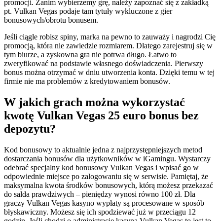
promocji. Zanim wybierzemy grę, należy zapoznać się z zakładką
pt. Vulkan Vegas podaje tam tytuły wykluczone z gier
bonusowych/obrotu bonusem.
Jeśli ciągle robisz spiny, marka na pewno to zauważy i nagrodzi Cię
promocją, która nie zawiedzie rozmiarem. Dlatego zarejestruj się w
tym biurze, a zyskowna gra nie potrwa długo. Łatwo to
zweryfikować na podstawie własnego doświadczenia. Pierwszy
bonus można otrzymać w dniu utworzenia konta. Dzięki temu w tej
firmie nie ma problemów z kredytowaniem bonusów.
W jakich grach można wykorzystać
kwotę Vulkan Vegas 25 euro bonus bez
depozytu?
Kod bonusowy to aktualnie jedna z najprzystępniejszych metod
dostarczania bonusów dla użytkowników w iGamingu. Wystarczy
odebrać specjalny kod bonusowy Vulkan Vegas i wpisać go w
odpowiednie miejsce po zalogowaniu się w serwisie. Pamiętaj, że
maksymalna kwota środków bonusowych, którą możesz przekazać
do salda prawdziwych – pieniędzy wynosi równo 100 zł. Dla
graczy Vulkan Vegas kasyno wypłaty są procesowane w sposób
błyskawiczny. Możesz się ich spodziewać już w przeciągu 12
godzin. Jeśli chodzi o administrację kasyna Vulkan Vegas to jest to