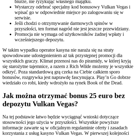
biurze, nie ryzykując własnego majątku.
Wystarczy odebrać specjalny kod bonusowy Vulkan Vegas i
wpisać go w odpowiednie miejsce po zalogowaniu się w
serwisie.
Jeśli chodzi o otrzymywanie darmowych spinów w
przyszłości, ten format nagród nie jest jeszcze przewidziany.
Promocja nie wymaga od użytkowników żadnej wpłaty i
wcześniejszego depozytu.
W takim wypadku operator kasyna nie naraża się na straty
spowodowane udostępnieniem aż tak przystępnej promocji dla
wszystkich graczy. Klimat przenosi nas do piramidy, w której kryją
się starożytne tajemnice, a razem z Rich Wilde możemy je wszystkie
odkryć. Poza standardową grą czeka na Ciebie całkiem sporo
bonusów, rozgrywka jest naprawdę fascynująca. Play’n Go dobrze
wiedziało co robi, kiedy wdrożyło na rynek Book of the Dead.
Jak można otrzymać bonus 25 euro bez
depozytu Vulkan Vegas?
Na tej podstawie łatwo będzie wyciągnąć wnioski dotyczące
stosowności jego użycia w przyszłości. Wszystkie powyższe
informacje zawarte są w oficjalnym regulaminie oferty i zasadach
korzystania z usług kasyno Vulkan Vegas. W pierwszej kolejności