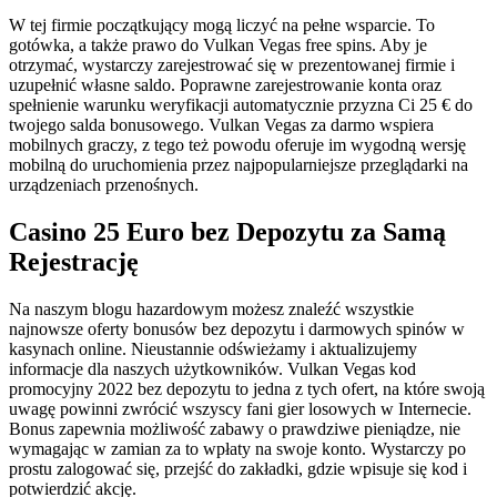
W tej firmie początkujący mogą liczyć na pełne wsparcie. To
gotówka, a także prawo do Vulkan Vegas free spins. Aby je
otrzymać, wystarczy zarejestrować się w prezentowanej firmie i
uzupełnić własne saldo. Poprawne zarejestrowanie konta oraz
spełnienie warunku weryfikacji automatycznie przyzna Ci 25 € do
twojego salda bonusowego. Vulkan Vegas za darmo wspiera
mobilnych graczy, z tego też powodu oferuje im wygodną wersję
mobilną do uruchomienia przez najpopularniejsze przeglądarki na
urządzeniach przenośnych.
Casino 25 Euro bez Depozytu za Samą
Rejestrację
Na naszym blogu hazardowym możesz znaleźć wszystkie
najnowsze oferty bonusów bez depozytu i darmowych spinów w
kasynach online. Nieustannie odświeżamy i aktualizujemy
informacje dla naszych użytkowników. Vulkan Vegas kod
promocyjny 2022 bez depozytu to jedna z tych ofert, na które swoją
uwagę powinni zwrócić wszyscy fani gier losowych w Internecie.
Bonus zapewnia możliwość zabawy o prawdziwe pieniądze, nie
wymagając w zamian za to wpłaty na swoje konto. Wystarczy po
prostu zalogować się, przejść do zakładki, gdzie wpisuje się kod i
potwierdzić akcję.