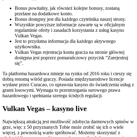
Bonus powitalny, jak również kolejne bonusy, zostaną
przelane na dodatkowe konto.
Bonus dostępny jest dla każdego czytelnika naszej strony.
Wszystkie powyższe informacje zawarte są w oficjalnym
regulaminie oferty i zasadach korzystania z usług kasyno
Vulkan Vegas.
Jest to przydatna informacja dla każdego aktywnego
użytkownika.
Vulkan Vegas rejestracja konta gracza na stronie głównej
dostępna jest poprzez pomarańczowy przycisk “Zarejestruj
się”.
Ta platforma hazardowa istnieje na rynku od 2016 roku i cieszy się
dobrą renomą wśród graczy. Posiada międzynarodowe licencje
wydane przez Curacao, co uprawnia kasyno do świadczenia usług z
grami losowymi. Wymaga to przestrzegania surowego prawa
hazardowego i spełniania szeregu ścisłych regulacji.
Vulkan Vegas – kasyno live
Największą atrakcją jest możliwość zdobycia darmowych spinów w
grze, więc z 50 przyznanych Tobie może zrobić się ich o wiele
więcej, z pewnością warto spróbować. Możemy skorzystać z