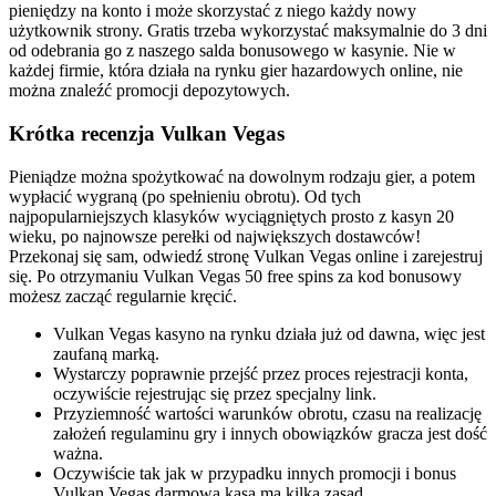
pieniędzy na konto i może skorzystać z niego każdy nowy
użytkownik strony. Gratis trzeba wykorzystać maksymalnie do 3 dni
od odebrania go z naszego salda bonusowego w kasynie. Nie w
każdej firmie, która działa na rynku gier hazardowych online, nie
można znaleźć promocji depozytowych.
Krótka recenzja Vulkan Vegas
Pieniądze można spożytkować na dowolnym rodzaju gier, a potem
wypłacić wygraną (po spełnieniu obrotu). Od tych
najpopularniejszych klasyków wyciągniętych prosto z kasyn 20
wieku, po najnowsze perełki od największych dostawców!
Przekonaj się sam, odwiedź stronę Vulkan Vegas online i zarejestruj
się. Po otrzymaniu Vulkan Vegas 50 free spins za kod bonusowy
możesz zacząć regularnie kręcić.
Vulkan Vegas kasyno na rynku działa już od dawna, więc jest
zaufaną marką.
Wystarczy poprawnie przejść przez proces rejestracji konta,
oczywiście rejestrując się przez specjalny link.
Przyziemność wartości warunków obrotu, czasu na realizację
założeń regulaminu gry i innych obowiązków gracza jest dość
ważna.
Oczywiście tak jak w przypadku innych promocji i bonus
Vulkan Vegas darmowa kasa ma kilka zasad.