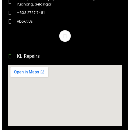
Puchong, Selangor
+603 2727 7481
About Us
KL Repairs