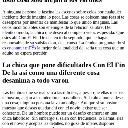
A ninguna persona le fascina las escenas sobre celos por cualquier
incidente donde imagina lo peor. Las cosas se colocan mas feas si te
desesperas por intentar de manifestar lo que unico imaginas. Las
celos incontrolables son enemigos de la relacion salubre. Del
identico modo, la chica que desea al completo veloz es pesada. Que
estes ahi Con El Fin De ella en todo segundo, que te hagan
responsable de su satisfaccion, etc., cansa. La femina preguntando si
es
encontrar mГЎs
la mejor de la totalidad de, seri­a una cosa que un
adulto no espera percibir.
La chica que pone dificultades Con El Fin
De la asi­ como una diferente cosa
desanima a todo varon
Las hembras que se realizan a las dificiles, a pesar que ellas mismas
te buscan, alejan a los miembros masculinos. Si la alma nunca desea
una cosa, ninguna persona la va an obligar. Aunque si su postura
muestra que deseas quedar ahi con el novio, existe que ser
coherente. De un hombre puede ser un desafio enamorar an una
chica laborioso. Sin embargo si salen con frecuencia, lo llamas, ries
con el novio y aceptas las detalles, no goza de interes disponer