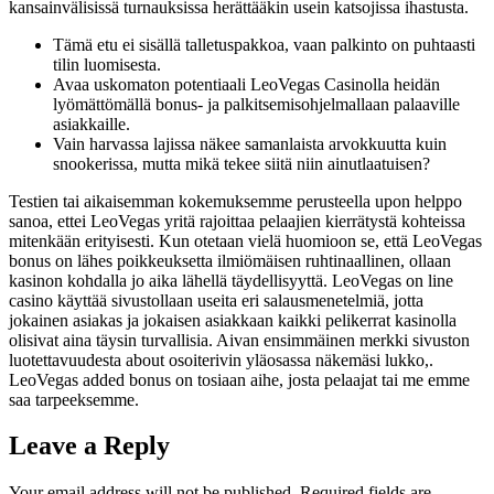
kansainvälisissä turnauksissa herättääkin usein katsojissa ihastusta.
Tämä etu ei sisällä talletuspakkoa, vaan palkinto on puhtaasti
tilin luomisesta.
Avaa uskomaton potentiaali LeoVegas Casinolla heidän
lyömättömällä bonus- ja palkitsemisohjelmallaan palaaville
asiakkaille.
Vain harvassa lajissa näkee samanlaista arvokkuutta kuin
snookerissa, mutta mikä tekee siitä niin ainutlaatuisen?
Testien tai aikaisemman kokemuksemme perusteella upon helppo
sanoa, ettei LeoVegas yritä rajoittaa pelaajien kierrätystä kohteissa
mitenkään erityisesti. Kun otetaan vielä huomioon se, että LeoVegas
bonus on lähes poikkeuksetta ilmiömäisen ruhtinaallinen, ollaan
kasinon kohdalla jo aika lähellä täydellisyyttä. LeoVegas on line
casino käyttää sivustollaan useita eri salausmenetelmiä, jotta
jokainen asiakas ja jokaisen asiakkaan kaikki pelikerrat kasinolla
olisivat aina täysin turvallisia. Aivan ensimmäinen merkki sivuston
luotettavuudesta about osoiterivin yläosassa näkemäsi lukko,.
LeoVegas added bonus on tosiaan aihe, josta pelaajat tai me emme
saa tarpeeksemme.
Leave a Reply
Your email address will not be published.
Required fields are