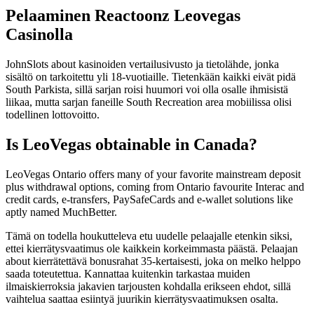
Pelaaminen Reactoonz Leovegas
Casinolla
JohnSlots about kasinoiden vertailusivusto ja tietolähde, jonka
sisältö on tarkoitettu yli 18-vuotiaille. Tietenkään kaikki eivät pidä
South Parkista, sillä sarjan roisi huumori voi olla osalle ihmisistä
liikaa, mutta sarjan faneille South Recreation area mobiilissa olisi
todellinen lottovoitto.
Is LeoVegas obtainable in Canada?
LeoVegas Ontario offers many of your favorite mainstream deposit
plus withdrawal options, coming from Ontario favourite Interac and
credit cards, e-transfers, PaySafeCards and e-wallet solutions like
aptly named MuchBetter.
Tämä on todella houkutteleva etu uudelle pelaajalle etenkin siksi,
ettei kierrätysvaatimus ole kaikkein korkeimmasta päästä. Pelaajan
about kierrätettävä bonusrahat 35-kertaisesti, joka on melko helppo
saada toteutettua. Kannattaa kuitenkin tarkastaa muiden
ilmaiskierroksia jakavien tarjousten kohdalla erikseen ehdot, sillä
vaihtelua saattaa esiintyä juurikin kierrätysvaatimuksen osalta.