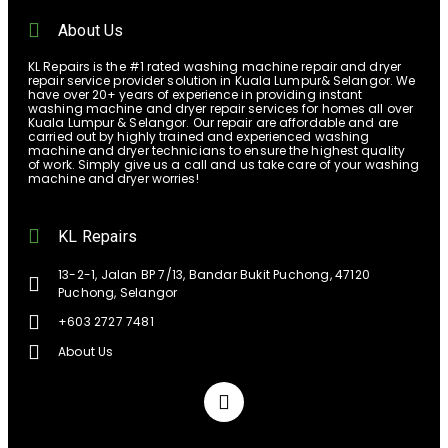
About Us
KL Repairs is the #1 rated washing machine repair and dryer
repair service provider solution in Kuala Lumpur& Selangor. We
have over 20+ years of experience in providing instant
washing machine and dryer repair services for homes all over
Kuala Lumpur & Selangor. Our repair are affordable and are
carried out by highly trained and experienced washing
machine and dryer technicians to ensure the highest quality
of work. Simply give us a call and us take care of your washing
machine and dryer worries!
KL Repairs
13-2-1, Jalan BP 7/13, Bandar Bukit Puchong, 47120
Puchong, Selangor
+603 2727 7481
About Us