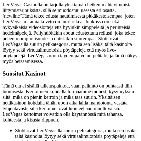
LeoVegas Casinolla on tarjolla yksi tämän hetken mahtavimmista
liittymistarjouksista, sillä se muodostuu useasta eri osasta.
[newline]Tämä tekee edusta nauttimisesta pitkäkestoisempaa, joten
LeoVegasin kannalta veto on juuri oikea. Joukossa on sekä
nykyaikaisia videoslotteja että hyvinkin simppeleitä ja perinteisiä
hedelmäpelejä. Peliyhtiöitäkin about edustettuna reilusti, joka tekee
pelien monipuolisuudesta entistäkin suurempaa. Slotit ovat
LeoVegasilla suurin pelikategoria, mutta sen lisäksi tältä kasinolta
löytyy sekä virtuaalimuotoisia pöytäpelejä että myös live-
pöytäpelejä. LeoVegas upon täyden palvelun pelitalo, ja tämä näkyy
myös betsaamisessa.
Suositut Kasinot
Tämä etu ei sisällä talletuspakkoa, vaan palkinto on puhtaasti tilin
luomisesta. Kertoimien kohdalla törmäämme monesti kysymyksiin
siitä, mikä on pienin kerroin ja mikä taas suurin. Yksittäisen
nettikasinon kohdalla tähän upon aika lailla mahdotonta vastata
tyhjentävästi, sillä kertoimet ovat luonteeltaan muuttuvaisia.
LeoVegas kertoimet voivatkin olla käytännössä mitä tahansa,
kohteesta ja kisasta riippuen.
Slotit ovat LeoVegasilla suurin pelikategoria, mutta sen lisäksi
tältä kasinolta löytyy sekä virtuaalimuotoisia pöytäpelejä että