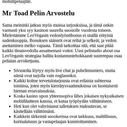
mobiilipelaajille.
Mr Toad Pelin Arvostelu
Sama meininki jatkuu myös muissa tarjouksissa, ja tämä onkin
varmasti yksi syy kasinon suurella suosiolle vuodesta toiseen.
Mielestämme LeoVegasin vedonlyöntibonus ei sisällä erityisiä
sudenkuoppia. Bonuksen säännöt ovat reilut ja selkeät, ja vedon
asettaminen melko vapaata. Tämä tarkoittaa sitä, että saat pitää
kaikki ilmaisvedolla ansaitsemasi voitot. Uusi pelistudio about osa
LeoVegasin strategiaa hallita kustannustehokkaasti suurempaa osaa
pelialan arvoketjusta.
Sivustolta löytyy myös live chat ja puhelinnumero, mutta
nämä ovat tarjolla vain englanniksi.
Kaikki kolme tervetulotarjousta ovat erilaisia suhteessa
toisiinsa, joten myös kierrätysvaatimuksissa on luontaisesti
hieman eroavaisuuksia.
Koska kasino upon yhteensopiva lähes jokaisen nykyaikaisen
mobiililaitteen kanssa, et katua työpöydän välttämiseen.
Heti kun olet vahvistanut talletuksen maksutavan, se
käsitellään välittömästi.
Kaikkein tärkeintä snookerissa ovat tarkkuus, maltillisuus,
kurinalaisuus ja vastapelaajan kunnioittaminen.