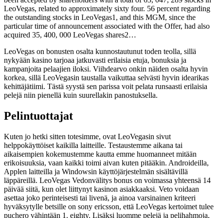
LeoVegas, related to approximately sixty four. 56 percent regarding
the outstanding stocks in LeoVegas1, and this MGM, since the
particular time of announcement associated with the Offer, had also
acquired 35, 400, 000 LeoVegas shares2…
LeoVegas on bonusten osalta kunnostautunut toden teolla, sillä
nykyään kasino tarjoaa jatkuvasti erilaisia etuja, bonuksia ja
kampanjoita pelaajien iloksi. Viihdearvo onkin näiden osalta hyvin
korkea, sillä LeoVegasin taustalla vaikuttaa selvästi hyvin idearikas
kehittäjätiimi. Tästä syystä sen parissa voit pelata runsaasti erilaisia
pelejä niin pienellä kuin suurellakin panostuksella.
Pelintuottajat
Kuten jo hetki sitten totesimme, ovat LeoVegasin sivut
helppokäyttöiset kaikilla laitteille. Testaustemme aikana tai
aikaisempien kokemustemme kautta emme huomanneet mitään
erikoisuuksia, vaan kaikki toimi aivan kuten pitääkin. Androideilla,
Applen laitteilla ja Windowsin käyttöjärjestelmän sisältävillä
läppäreillä. LeoVegas Vedonvälitys bonus on voimassa yhteensä 14
päivää siitä, kun olet liittynyt kasinon asiakkaaksi. Veto voidaan
asettaa joko perinteisesti tai livenä, ja ainoa varsinainen kriteeri
hyväksytylle betsille on sony ericsson, että LeoVegas kertoimet tulee
puchero vähintään 1. eighty. Lisäksi luomme pelejä ja pelihahmoja,