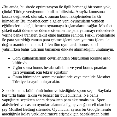
-Bu arada, bu sitede optimizasyon ile ilgili herhangi bir sorun yok,
çünkü Türkçe versiyonunu kullanabilirsiniz. Arayüz konusuna
kısaca değinecek olursak, o zaman bunu rakiplerinden farklı
kılmadılar. Bu, mostbet.com’a gelen yeni oyuncuların yeniden
eğitilmelerini değil, hemen oynamaya başlamalarını sağlar. Mostbet
şirketi nakit ödeme ve ödeme sistemlerine para yatırmayı reddederek
yerine banka transferi teklif etme hakkına sahiptir. Farklı yöntemlerle
ile para yıtırıldığı zaman para çekme işlemi para yatırma işlemi ile
doğru orantılı olmalıdır. Lütfen tüm oyunlarda bonus bahsi
yatırılırken bahis tutarının tamamen dikkate alınmadığını unutmayın.
Com kullanıcılarının çevirilerinden oluşturulan içerikte argo,
küfür vb.
7 gün sonra bonus hesabı sıfırlanır ve yeni bonus puanları nı
geri oynamak için tekrar açılabilir.
Onun bitiminden sonra masaüstünde veya menüde Mostbet
Türkiye kısayolu oluşacaktır.
Sitedeki bahis bölümünü bulun ve istediğiniz sporu seçin. Sayfada
her türlü bahis, takım ve benzer tür bulabilirsiniz. Ne bahis
yaptığınızı seçtikten sonra depozitten para aktarmalısınız. Spor
aktiviteleri ve casino oyunları alanında ilginç ve eğlenceli olan her
şey Mostbet Betting sitesinde. Oyuncular ayrıca bir Google hesabı
aracılığıyla kolay yetkilendirmeye erişmek için bacaklardan birini