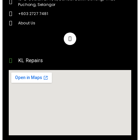
Puchong, Selangor
+603 2727 7481
About Us
KL Repairs