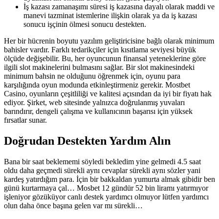
İş kazası zamanaşımı süresi iş kazasına dayalı olarak maddi ve
manevi tazminat istemlerine ilişkin olarak ya da iş kazası
sonucu işçinin ölmesi sonucu destekten.
Her bir hücrenin boyutu yazılım geliştiricisine bağlı olarak minimum
bahisler vardır. Farklı tedarikçiler için kısıtlama seviyesi büyük
ölçüde değişebilir. Bu, her oyuncunun finansal yeteneklerine göre
ilgili slot makinelerini bulmasını sağlar. Bir slot makinesindeki
minimum bahsin ne olduğunu öğrenmek için, oyunu para
karşılığında oyun modunda etkinleştirmeniz gerekir. Mostbet
Casino, oyunların çeşitliliği ve kalitesi açısından da iyi bir fiyatı hak
ediyor. Şirket, web sitesinde yalnızca doğrulanmış yuvaları
barındırır, dengeli çalışma ve kullanıcının başarısı için yüksek
fırsatlar sunar.
Doğrudan Destekten Yardım Alın
Bana bir saat beklememi söyledi bekledim yine gelmedi 4.5 saat
oldu daha geçmedi sürekli aynı cevaplar sürekli aynı sözler yani
kardeş yatırdığım para. İçin bir bakkaldan yumurta almak gibidir ben
günü kurtarmaya çal… Mosbet 12 gündür 52 bin liramı yatırmıyor
işleniyor gözüküyor canlı destek yardımcı olmuyor lütfen yardımcı
olun daha önce başına gelen var mı sürekli…