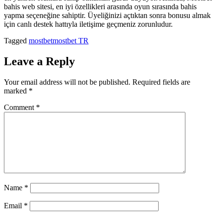
bahis web sitesi, en iyi özellikleri arasında oyun sırasında bahis
yapma seçeneğine sahiptir. Üyeliğinizi açtıktan sonra bonusu almak
için canlı destek hattıyla iletişime geçmeniz zorunludur.
Tagged
mostbet
mostbet TR
Leave a Reply
Your email address will not be published.
Required fields are
marked
*
Comment
*
Name
*
Email
*