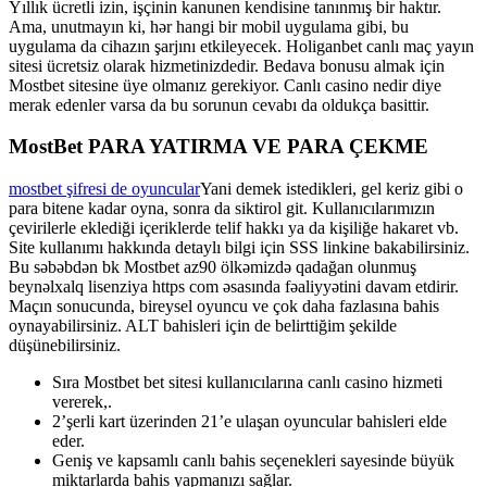
Yıllık ücretli izin, işçinin kanunen kendisine tanınmış bir haktır.
Ama, unutmayın ki, hər hangi bir mobil uygulama gibi, bu
uygulama da cihazın şarjını etkileyecek. Holiganbet canlı maç yayın
sitesi ücretsiz olarak hizmetinizdedir. Bedava bonusu almak için
Mostbet sitesine üye olmanız gerekiyor. Canlı casino nedir diye
merak edenler varsa da bu sorunun cevabı da oldukça basittir.
MostBet PARA YATIRMA VE PARA ÇEKME
mostbet şifresi de oyuncular
Yani demek istedikleri, gel keriz gibi o
para bitene kadar oyna, sonra da siktirol git. Kullanıcılarımızın
çevirilerle eklediği içeriklerde telif hakkı ya da kişiliğe hakaret vb.
Site kullanımı hakkında detaylı bilgi için SSS linkine bakabilirsiniz.
Bu səbəbdən bk Mostbet az90 ölkəmizdə qadağan olunmuş
beynəlxalq lisenziya https com əsasında fəaliyyətini davam etdirir.
Maçın sonucunda, bireysel oyuncu ve çok daha fazlasına bahis
oynayabilirsiniz. ALT bahisleri için de belirttiğim şekilde
düşünebilirsiniz.
Sıra Mostbet bet sitesi kullanıcılarına canlı casino hizmeti
vererek,.
2’şerli kart üzerinden 21’e ulaşan oyuncular bahisleri elde
eder.
Geniş ve kapsamlı canlı bahis seçenekleri sayesinde büyük
miktarlarda bahis yapmanızı sağlar.