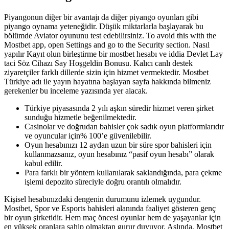
Piyangonun diğer bir avantajı da diğer piyango oyunları gibi
piyango oynama yeteneğidir. Düşük miktarlarla başlayarak bu
bölümde Aviator oyununu test edebilirsiniz. To avoid this with the
Mostbet app, open Settings and go to the Security section. Nasıl
yapılır Kayıt olun birleştirme bir mostbet hesabı ve iddia Devlet Lay
taci Söz Cihazı Say Hoşgeldin Bonusu. Kalıcı canlı destek
ziyaretçiler farklı dillerde sizin için hizmet vermektedir. Mostbet
Türkiye adı ile yayın hayatına başlayan sayfa hakkında bilmeniz
gerekenler bu inceleme yazısında yer alacak.
Türkiye piyasasında 2 yılı aşkın süredir hizmet veren şirket
sunduğu hizmetle beğenilmektedir.
Casinolar ve doğrudan bahisler çok sadık oyun platformlarıdır
ve oyuncular için% 100’e güvenilebilir.
Oyun hesabınızı 12 aydan uzun bir süre spor bahisleri için
kullanmazsanız, oyun hesabınız “pasif oyun hesabı” olarak
kabul edilir.
Para farklı bir yöntem kullanılarak saklandığında, para çekme
işlemi depozito süreciyle doğru orantılı olmalıdır.
Kişisel hesabınızdaki dengenin durumunu izlemek uygundur.
Mostbet, Spor ve Esports bahisleri alanında faaliyet gösteren genç
bir oyun şirketidir. Hem maç öncesi oyunlar hem de yaşayanlar için
en yüksek oranlara sahip olmaktan gurur duyuyor. Aslında, Mostbet