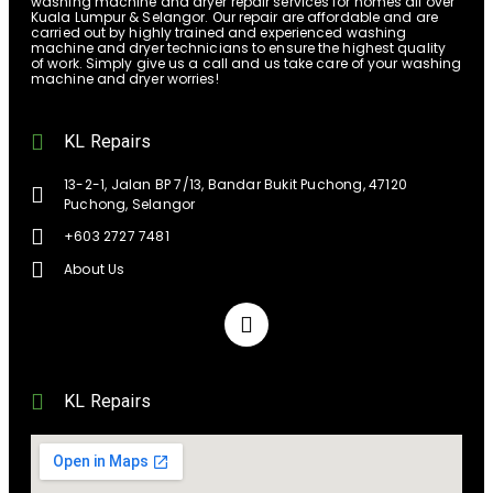
washing machine and dryer repair services for homes all over
Kuala Lumpur & Selangor. Our repair are affordable and are
carried out by highly trained and experienced washing
machine and dryer technicians to ensure the highest quality
of work. Simply give us a call and us take care of your washing
machine and dryer worries!
KL Repairs
13-2-1, Jalan BP 7/13, Bandar Bukit Puchong, 47120
Puchong, Selangor
+603 2727 7481
About Us
KL Repairs