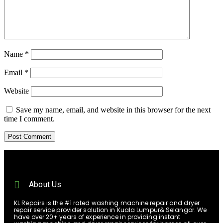
Name
*
Email
*
Website
Save my name, email, and website in this browser for the next
time I comment.
About Us
KL Repairs is the #1 rated washing machine repair and dryer
repair service provider solution in Kuala Lumpur& Selangor. We
have over 20+ years of experience in providing instant