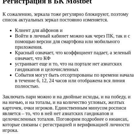
Регистрация в БК Mostbet
К сожалению, зеркала тоже регулярно блокируют, поэтому
список актуальных зеркал постоянно изменяется.
Клиент для айфонов и
Войти в личный кабинет можно как через ПК, так и с
помощью версии для смартфона или мобильного
приложения.
Красный означает, что коэффициент падает, а зеленый
означает, что КФ
устраивает еще и то, что на портале нет азиатских
гандикапов и целочисленных
События могут быть отсортированы по времени начала
в течение 6, 12, 24 часов или отображена вся линия
полностью.
Заключать пари можно и на двойные исходы, и на победу, и
на ничью, и на тоталы, и на количество угловых, желтых
карточек, очки игроков. Единственным минусом росписи
является – то, что в ней нет азиатских гандикапов и
целочисленных тоталов. Поговорим подробнее о нюансах,
которые связаны с регистрацией и верификацией личности
игрока.