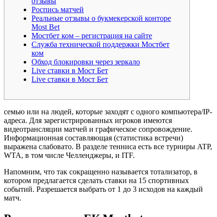
отзывы
Роспись матчей
Реальные отзывы о букмекерской конторе
Most Bet
Мостбет ком – регистрация на сайте
Служба технической поддержки Мостбет
ком
Обход блокировки через зеркало
Live ставки в Мост Бет
Live ставки в Мост Бет
семью или на людей, которые заходят с одного компьютера/IP-
адреса. Для зарегистрированных игроков имеются
видеотрансляции матчей и графическое сопровождение.
Информационная составляющая (статистика встречи)
выражена слабовато. В разделе тенниса есть все турниры ATP,
WTA, в том числе Челленджеры, и ITF.
Напомним, что так сокращенно называется тотализатор, в
котором предлагается сделать ставки на 15 спортивных
событий. Разрешается выбрать от 1 до 3 исходов на каждый
матч.