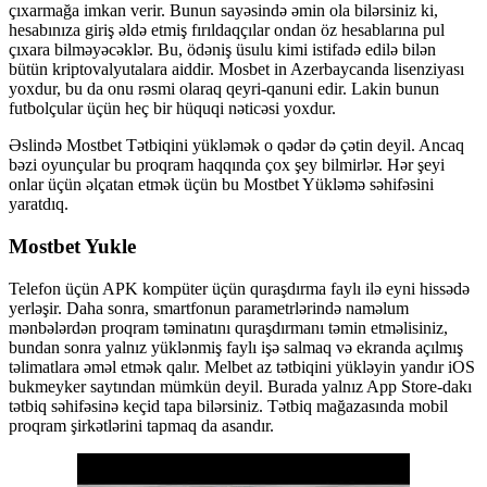
çıxarmağa imkan verir. Bunun sayəsində əmin ola bilərsiniz ki,
hesabınıza giriş əldə etmiş fırıldaqçılar ondan öz hesablarına pul
çıxara bilməyəcəklər. Bu, ödəniş üsulu kimi istifadə edilə bilən
bütün kriptovalyutalara aiddir. Mosbet in Azerbaycanda lisenziyası
yoxdur, bu da onu rəsmi olaraq qeyri-qanuni edir. Lakin bunun
futbolçular üçün heç bir hüquqi nəticəsi yoxdur.
Əslində Mostbet Tətbiqini yükləmək o qədər də çətin deyil. Ancaq
bəzi oyunçular bu proqram haqqında çox şey bilmirlər. Hər şeyi
onlar üçün əlçatan etmək üçün bu Mostbet Yükləmə səhifəsini
yaratdıq.
Mostbet Yukle
Telefon üçün APK kompüter üçün quraşdırma faylı ilə eyni hissədə
yerləşir. Daha sonra, smartfonun parametrlərində naməlum
mənbələrdən proqram təminatını quraşdırmanı təmin etməlisiniz,
bundan sonra yalnız yüklənmiş faylı işə salmaq və ekranda açılmış
təlimatlara əməl etmək qalır. Melbet az tətbiqini yükləyin yandır iOS
bukmeyker saytından mümkün deyil. Burada yalnız App Store-dakı
tətbiq səhifəsinə keçid tapa bilərsiniz. Tətbiq mağazasında mobil
proqram şirkətlərini tapmaq da asandır.