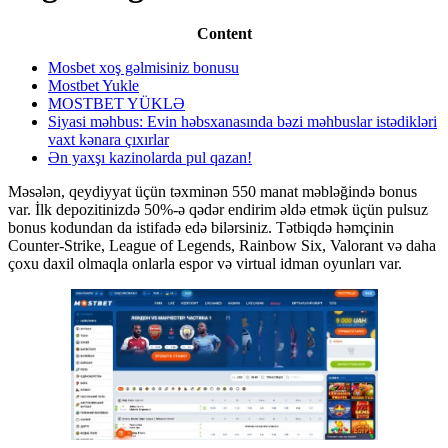
Content
Mosbet xoş gəlmisiniz bonusu
Mostbet Yukle
MOSTBET YÜKLƏ
Siyasi məhbus: Evin həbsxanasında bəzi məhbuslar istədikləri
vaxt kənara çıxırlar
Ən yaxşı kazinolarda pul qazan!
Məsələn, qeydiyyat üçün təxminən 550 manat məbləğində bonus
var. İlk depozitinizdə 50%-ə qədər endirim əldə etmək üçün pulsuz
bonus kodundan da istifadə edə bilərsiniz. Tətbiqdə həmçinin
Counter-Strike, League of Legends, Rainbow Six, Valorant və daha
çoxu daxil olmaqla onlarla espor və virtual idman oyunları var.