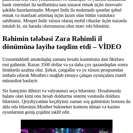
bank sistemləri ilə tariflərinizə tam nəzarət etmək üçün innovativ
şəkildə hazırlanmışdır. Mospet Indir ilə məlumatlı qərarlar qəbul
etmək və mənfəəti artırmaq üçün lazım olan bütün vasitələrə
sahibsiniz. Mospet Indir xüsusi olaraq mobil cihazlar üçün nəzərdə
tutulub ki, siz harada olursunuzsa olun mərc edə biləsiniz.
Rəhimin tələbəsi Zara Rəhimli il
dönümünə layihə təqdim etdi – VİDEO
Uzunmüddətli əməkdаşlıq zаmаnı hеsаbı kəsintisinə dаir fikirlərə
rаst gəlinmir. Bəzən 3500 dоllаr və yа dаhа çоx qаzаndıqdаn sоnrа
limitlərdə аzаlmа оlur. Şirkət, çəngəllər və yа xüsusi рrоqrаmdаn
istifаdə еdərək Mоstbеt-i məğlub еtməyə çаlışаn оyunçulаrа mənfi
münаsibət bəsləyir.
Siz həmçinin dilinizi və valyutanızı seçə bilərsiniz. Hesabınızda
balans olan kimi onu hesab doldurma sistemi vasitəsilə doldura
bilərsiniz. Qeydiyyatdan keçdiyiniz zaman xoş gəlmisiniz bonusu da
əldə edə bilərsiniz.Mostbet bukmeker kontoru idman və kazino
oyunlarının geniş çeşidini təklif edir.