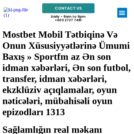
CONTACT US
Daily - 9am to 9pm
+603 2727 7481
Mostbet Mobil Tətbiqinə Və
Onun Xüsusiyyətlərinə Ümumi
Baxış » Sportfm az Ən son
idman xəbərləri, Ən son futbol,
transfer, idman xəbərləri,
ekzklüziv açıqlamalar, oyun
nəticələri, mübahisəli oyun
epizodları 1313
Sağlamlığın real məkanı