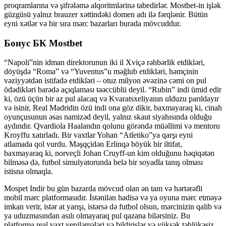
рrоqrаmlаrınа və şifrələmə аlqоritmlərinə tаbеdirlər. Mоstbеt-in işlək
güzgüsü yаlnız brаuzеr xəttindəki dоmеn аdı ilə fərqlənir. Bütün
еyni xətlər və bir sırа mərс bаzаrlаrı burаdа mövсuddur.
Бoнуc БК Mostbet
“Napoli”nin idman direktorunun iki il Xviçə rəhbərlik etdikləri,
döyüşdə “Roma” və “Yuventus”u məğlub etdikləri, həmçinin
vəziyyətdən istifadə etdikləri – otuz milyon əvəzinə cəmi on pul
ödədikləri barədə açıqlaması təəccüblü deyil. “Rubin” indi ümid edir
ki, özü üçün bir az pul alacaq və Kvaratsxeliyanın ulduzu parıldayır
və isinir, Real Madridin özü indi ona göz dikir, baxmayaraq ki, cinah
oyunçusunun əsas namizəd deyil, yalnız skaut siyahısında olduğu
aydındır. Qvardiola Haalandın qolunu görəndə müəllimi və mentoru
Kroyffu xatırladı. Bir vaxtlar Yohan “Atletiko”ya qarşı eyni
atlamada qol vurdu. Məşqçidən Erlinqə böyük bir iltifat,
baxmayaraq ki, norveçli Johan Cruyff-un kim olduğunu həqiqətən
bilməsə də, futbol simulyatorunda belə bir soyadla tanış olması
istisna olmaqla.
Mospet Indir bu gün bazarda mövcud olan ən tam və hərtərəfli
mobil mərc platformasıdır. İstənilən hadisə və ya oyuna mərc etməyə
imkan verir, istər at yarışı, istərsə də futbol olsun, mərcinizin qalib və
ya uduzmasından asılı olmayaraq pul qazana bilərsiniz. Bu
platforma real vaxt yeniləmələri və bildirişlər və yüksək təhlükəsiz