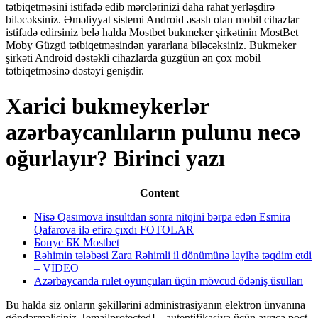
tətbiqetməsini istifadə edib mərclərinizi daha rahat yerləşdirə
biləcəksiniz. Əməliyyat sistemi Android əsaslı olan mobil cihazlar
istifadə edirsiniz belə halda Mostbet bukmeker şirkətinin MostBet
Moby Güzgü tətbiqetməsindən yararlana biləcəksiniz. Bukmeker
şirkəti Android dəstəkli cihazlarda güzgüün ən çox mobil
tətbiqetməsinə dəstəyi genişdir.
Xarici bukmeykerlər
azərbaycanlıların pulunu necə
oğurlayır? Birinci yazı
Content
Nisə Qasımova insultdan sonra nitqini bərpa edən Esmira
Qafarova ilə efirə çıxdı FOTOLAR
Бoнуc БК Mostbet
Rəhimin tələbəsi Zara Rəhimli il dönümünə layihə təqdim etdi
– VİDEO
Azərbaycanda rulet oyunçuları üçün mövcud ödəniş üsulları
Bu halda siz onların şəkillərini administrasiyanın elektron ünvanına
göndərməlisiniz. [emailprotected] – autentifikasiya üçün ayrıca poçt