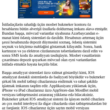
İstifadəçilərin rahatlığı üçün mosbet bukmeker kontoru öz
hesablarını bütün əlverişli üsullarla doldurmaq imkanı əlavə etmişdir.
Bundan başqa, mövcud variantlar siyahısına Azərbaycandan e-
manat kimi ödəniş sistemləri də daxildir. Hesabınızı artırmaq üçün
şəxsi hesabınızda depozit düyməsini sıxmaq, ödəniş sistemini
seçmək və köçürmə məbləğini göstərmək kifayətdir. Sonra, bank
kartınızın və ya elektron cüzdanınızın təfərrüatlarını daxil edin və
sonra SMS kodu ilə əməliyyatı təsdiqləyin. Mosbet vəsaitlərinin
çıxarılması depozit qoyarkən mövcud olan eyni variantlardan
istifadə etməklə həyata keçirilə bilər.
Başqa əməliyyat sistemləri üzrə xidmət göstərdiyi kimi, IOS
əməliyyat dəstəkli sistemlərdə də fəaliyyəti böyükdür və bukmeker
şirkəti bk mobil tətbiqi cihazlarınıza endirmək və rahat şəkildə
işlətmək imkanını təqdim edir. Applikasiyanı yükləmək üçün,
iPhone və iPad cihazlarınız üzrə AppStore-dan MostBet mobil
versiyası tətbiqetməsini axtararaq yükləmə edə biləcəksiniz.
Bukmeker şirkəti IOS əməliyyat sistemi ilə işləyən mobil cihazlara
ən çox mobil interfeysi ilə digər cihazlarda olan tətbiqetmələrdən bir
az fərqlənir. IOS cihazlarınız üçün saytın mobil versiyası