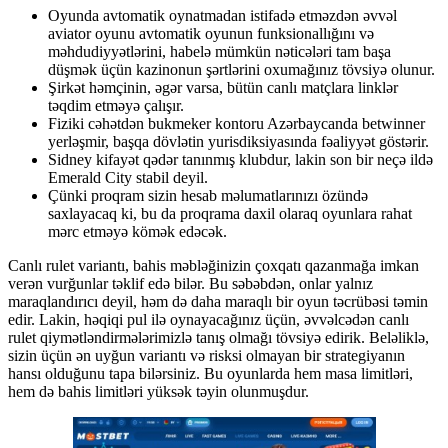
Oyunda avtomatik oynatmadan istifadə etməzdən əvvəl
aviator oyunu avtomatik oyunun funksionallığını və
məhdudiyyətlərini, habelə mümkün nəticələri tam başa
düşmək üçün kazinonun şərtlərini oxumağınız tövsiyə olunur.
Şirkət həmçinin, əgər varsa, bütün canlı matçlara linklər
təqdim etməyə çalışır.
Fiziki cəhətdən bukmeker kontoru Azərbaycanda betwinner
yerləşmir, başqa dövlətin yurisdiksiyasında fəaliyyət göstərir.
Sidney kifayət qədər tanınmış klubdur, lakin son bir neçə ildə
Emerald City stabil deyil.
Çünki proqram sizin hesab məlumatlarınızı özündə
saxlayacaq ki, bu da proqrama daxil olaraq oyunlara rahat
mərc etməyə kömək edəcək.
Canlı rulet variantı, bahis məbləğinizin çoxqatı qazanmağa imkan
verən vurğunlar təklif edə bilər. Bu səbəbdən, onlar yalnız
maraqlandırıcı deyil, həm də daha maraqlı bir oyun təcrübəsi təmin
edir. Lakin, həqiqi pul ilə oynayacağınız üçün, əvvəlcədən canlı
rulet qiymətləndirmələrimizlə tanış olmağı tövsiyə edirik. Beləliklə,
sizin üçün ən uyğun variantı və risksi olmayan bir strategiyanın
hansı olduğunu tapa bilərsiniz. Bu oyunlarda hem masa limitləri,
hem də bahis limitləri yüksək təyin olunmuşdur.