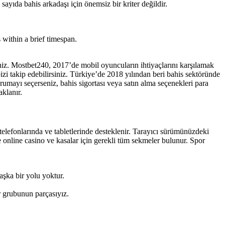
ayıda bahis arkadaşı için önemsiz bir kriter değildir.
within a brief timespan.
iniz. Mostbet240, 2017’de mobil oyuncuların ihtiyaçlarını karşılamak
bizi takip edebilirsiniz. Türkiye’de 2018 yılından beri bahis sektöründe
rumayı seçerseniz, bahis sigortası veya satın alma seçenekleri para
klanır.
telefonlarında ve tabletlerinde desteklenir. Tarayıcı sürümünüzdeki
e online casino ve kasalar için gerekli tüm sekmeler bulunur. Spor
aşka bir yolu yoktur.
r grubunun parçasıyız.