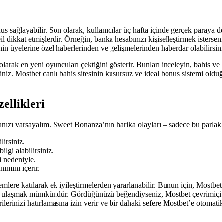
nus sağlayabilir. Son olarak, kullanıcılar üç hafta içinde gerçek paraya d
 dikkat etmişlerdir. Örneğin, banka hesabınızı kişiselleştirmek isterse
nin üyelerine özel haberlerinden ve gelişmelerinden haberdar olabilirsin
olarak en yeni oyuncuları çektiğini gösterir. Bunları inceleyin, bahis ve
siniz. Mostbet canlı bahis sitesinin kusursuz ve ideal bonus sistemi olduğ
ellikleri
ğınızı varsayalım. Sweet Bonanza’nın harika olayları – sadece bu parla
lirsiniz.
gi alabilirsiniz.
i nedeniyle.
ımını içerir.
emlere katılarak ek iyileştirmelerden yararlanabilir. Bunun için, Mostbe
aya ulaşmak mümkündür. Gördüğünüzü beğendiyseniz, Mostbet çevrimiçi ku
erinizi hatırlamasına izin verir ve bir dahaki sefere Mostbet’e otomatik 