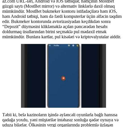
az.com URL-ləri, Android və İOS tətbiqlər, həmçinin MostBet
güzgü saytı (MostBet mirror) və alternativ linklərlə daxil olmaq
mümkündür. MostBet bukmeker kontoru istifadəçilərə həm iOS,
həm Android tətbiqi, həm də fərdi komputerlər üçün əlfəcin təqdim
edir. Bukmeker kontorunda avtorizasiyadan keçdikdən sonra
“Depozit” düyməsini klikləməklə açılan pəncərədən hesabı
doldurmaq üsullarından birini seçməklə pul mədaxil etmək
mümkündür. Bunlara kartlar, pul kisələri və kriptovalyutalar aiddir.
Təbii ki, belə kazinoların işində əyləncəli oyunlarla bağlı hansısa
qadağa yoxdu, yəni müştərilər intəhasız sonluğa qədər oynaya və
uduza bilərlər. Ölkəsinin vergi orqanlarında problemlə üzləşən