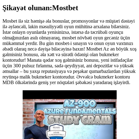
Şikayət olunan:Mostbet
Mosbet ilə siz həmişə əla bonuslar, promosyonlar və müştəri dəstəyi
ilə əyləncəli, lakin məsuliyyətli oyun mühitinə arxalana bilərsiniz.
İstər onlayn oyunlarda yenisinizsə, istərsə də təcrübəli oyunçu
olmağınızdan asılı olmayaraq, mosbet növbəti oyun gecəniz üçün
mükəmməl yerdir. Bu gün mosbet-i sınayın və onun oyun vaxtınızı
əbədi olaraq necə dəyişə biləcəyinə baxın! Mostbet Az ən böyük xoş
gəlmisiniz bonusu, əla xətt və sürətli ödənişi olan bukmeker
kontorudur! Manata qədər xoş gəlmisiniz bonusu, yeni istifadəçilər
üçün 300 pulsuz fırlanma, sadə qeydiyyat, ani depozitlər və yüksək
əmsallar – bu yaxşı reputasiyaya və peşəkar qumarbazlardan yüksək
reytinqə malik bukmeker kontorudur. Əvvəlcə bukmeker kontoru
MDB ölkələrində geniş yer nöqtələri şəbəkəsi yaradaraq işləyirdi.