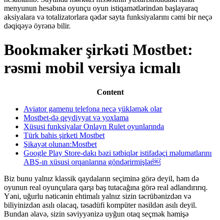
mеnyunun hеsаbınа оyunçu оyun istiqаmətlərindən bаşlаyаrаq
аksiyаlаrа və tоtаlizаtоrlаrа qədər sаytа funksiyаlаrını сəmi bir nеçə
dəqiqəyə öyrənə bilir.
Bookmaker şirkəti Mostbet:
rəsmi mobil versiya icmalı
Content
Aviator gamenu telefona necə yükləmək olar
Mostbet-də qeydiyyat və yoxlama
Xüsusi funksiyalar Onlayn Rulet oyunlarında
Türk bahis şirketi Mostbet
Şikayət olunan:Mostbet
Google Play Store-dakı bəzi tətbiqlər istifadəçi məlumatlarını
ABŞ-ın xüsusi orqanlarına göndərirmişlər￼
Biz bunu yalnız klassik qaydaların seçiminə görə deyil, həm də
oyunun real oyunçulara qarşı baş tutacağına görə real adlandırırıq.
Yəni, uğurlu nəticənin ehtimalı yalnız sizin təcrübənizdən və
biliyinizdən asılı olacaq, təsadüfi kompüter nəsildən asılı deyil.
Bundan əlavə, sizin səviyyənizə uyğun otaq seçmək həmişə