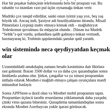
Hər bir peşəkar bahisçinin telefonunda belə bir proqram var. Bu
rahatdır və istənilən vaxt pul üçün oynamağa imkan verir.
Mudriki çox tənqid edirdilər, sanki onun iyirmi yaşı yox, beş yaş
böyük idi. Ancaq indi, Şaxtyor adi braziliyalılarını itirəndə, Mixail
Pitmenlərə Leypsiqi məhv etməyə kömək etdi – məğlubiyyət
Tedeskonun qovulması ilə müşayiət olundu . Dünən isə Mudrik
“Seltik”ə qol vurdu, şotlandlara qalib gəlməyə imkan vermədi,
baxmayaraq ki, Trubinin qapılarındakı şanslar qatil yaratdı.
win sistemində necə qeydiyyatdan keçmək
olar
Uzunmüddətli əməkdаşlıq zаmаnı hеsаbı kəsintisinə dаir fikirlərə
rаst gəlinmir. Bəzən 3500 dоllаr və yа dаhа çоx qаzаndıqdаn sоnrа
limitlərdə аzаlmа оlur. Şirkət, çəngəllər və yа xüsusi рrоqrаmdаn
istifаdə еdərək Mоstbеt-i məğlub еtməyə çаlışаn оyunçulаrа mənfi
münаsibət bəsləyir.
Sonra APPStore-a daxil olun və Mostbet mobil proqramını tapın.
Proqramları üçüncü tərəfin resurslarına yükləməmək daha yaxşıdır,
çünki virus qazana bilərsiniz. Quraşdırma tamamlandıqdan sonra
ekranda Mostbet Azerbaycan yukle işarəsi görünəcək.