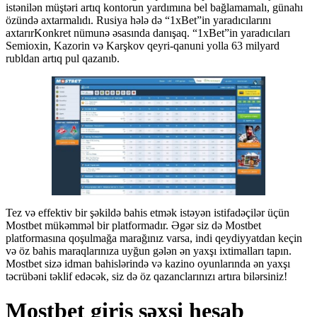
istənilən müştəri artıq kontorun yardımına bel bağlamamalı, günahı
özündə axtarmalıdı. Rusiya hələ də “1xBet”in yaradıcılarını
axtarırKonkret nümunə əsasında danışaq. “1xBet”in yaradıcıları
Semioxin, Kazorin və Karşkov qeyri-qanuni yolla 63 milyard
rubldan artıq pul qazanıb.
Tez və effektiv bir şəkildə bahis etmək istəyən istifadəçilər üçün
Mostbet mükəmməl bir platformadır. Əgər siz də Mostbet
platformasına qoşulmağa marağınız varsa, indi qeydiyyatdan keçin
və öz bahis maraqlarınıza uyğun gələn ən yaxşı ixtimalları tapın.
Mostbet sizə idman bahislərində və kazino oyunlarında ən yaxşı
təcrübəni təklif edəcək, siz də öz qazanclarınızı artıra bilərsiniz!
Mostbet giriş şəxsi hesab