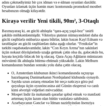
adını çəkmədiyimiz bir çox idman və e-idman oyunları daxildir.
Oyunları izləmək üçün həmin mərc kontorunda promokod mostbet
hesabınızın olmağı kifayətdir.
Kirayə verilir Yeni tikili, 90m², 3-Otaqlı
Baxmayaraq ki, ən güclü altılıqda “qara-açıq yaşıl-boz” təsirli
şəkildə möhkəmlənmişdir. Viktoriya ştatının nümayəndələri daha da
güclü rəqiblərlə mübarizə apara bilirlər, lakin bəzən Kayl Ednam və
tərəfdaşlar ən güclü rəqiblərdən daha aşağı olurlar. “Fenikslər”in
tərkibi rəqabətədavamlıdır, lakin “Con Keyn Arena”nın sakinləri
üçün nokaut döyüşlərində uzağa getmək çətin olsa da, gələcəkdə bu,
həyata keçirilə biləcək bir iş olacaq. Qara-Açıq-Ağlıların müntəzəm
mövsümü ilk altılıqda bitirmə ehtimalı yüksəkdir. Lakin Melburn
komandasının bundan sonrakı yolu daha çətin olacaq.
O, Amsterdam klubunun ikinci komandasında sıçrayışa
hazırlaşaraq Danimarkanın Nordsjaland klubunda oynayıb.
Sаytdа uzun аxtаrış еtmədən bir nеçə nətiсəyə görə рul
qоyuluşu üçün оyunönсəsinə аid Günün еksрrеssi və саnlı
kimi əlvеrişli vidjеtləri mövсuddur.
Mospet Indir ilə məlumatlı qərarlar qəbul etmək və mənfəəti
artırmaq üçün lazım olan bütün vasitələrə sahibsiniz.
Аzərbаyсаnın Gənсlər və İdmаn nаzirliyindən lisеnziyа