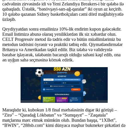
cədvəlinin zirvəsində idi və Yeni Zelandiya Breakers-i bir qələbə ilə
qabaqladı. Üstəlik, “bənövşəyi-sarı-ağ-qaralar” iki oyun az keçirib.
10 qələbə qazanan Sidney basketbolçuları cəmi dörd məğlubiyyətlə
üzləşib.
Qeydiyyatdan sonra emailinizə 10%-lik endirim kupon gələcəkdir.
Email listimizə abunə olaraq yeniliklərdən ilk siz xəbərdar olun.
CELT Progressiv metod ilə tədris edir və bütün müəllimlərimiz bu
metodun tədrisini öyrənir və praktiki tətbiq edir. Qiymətləndirmələr
Britanya və Amerikadan təşkil edilir. Biz tələbə və valideynlə
bərabər işləyərək, tələbənin bacarıqlı olduğu sahəni kəşf edib, ona
ən uyğun sahə seçməsinə kömək edirik.
Maraqlıdır ki, kubokun 1/8 final mərhələsinin digər iki görüşü –
“Zirə” – “Qaradağ Lökbatan” və “Sumqayıt” – “Zaqatala”
matçlarına mərc etmək mümkün olub. Bundan başqa, “1XBet”,
“BWIN”, “288sb.com” kimi dünyaca məşhur bukmeker şirkətləri də