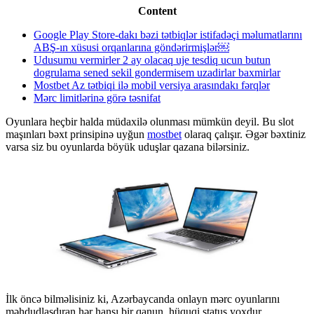
Content
Google Play Store-dakı bəzi tətbiqlər istifadəçi məlumatlarını
ABŞ-ın xüsusi orqanlarına göndərirmişlər￼
Udusumu vermirler 2 ay olacaq uje tesdiq ucun butun
dogrulama sened sekil gondermisem uzadirlar baxmirlar
Mostbet Az tətbiqi ilə mobil versiya arasındakı fərqlər
Mərc limitlərinə görə təsnifat
Oyunlara heçbir halda müdaxilə olunması mümkün deyil. Bu slot
maşınları bəxt prinsipinə uyğun
mostbet
olaraq çalışır. Əgər bəxtiniz
varsa siz bu oyunlarda böyük uduşlar qazana bilərsiniz.
İlk öncə bilməlisiniz ki, Azərbaycanda onlayn mərc oyunlarını
məhdudlaşdıran hər hansı bir qanun, hüquqi status yoxdur.