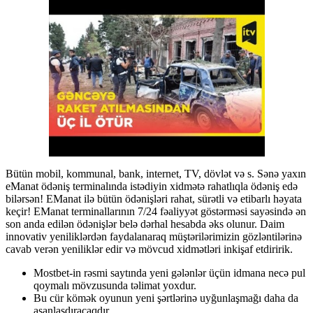
Bütün mobil, kommunal, bank, internet, TV, dövlət və s. Sənə yaxın
eManat ödəniş terminalında istədiyin xidmətə rahatlıqla ödəniş edə
bilərsən! EManat ilə bütün ödənişləri rahat, sürətli və etibarlı həyata
keçir! EManat terminallarının 7/24 fəaliyyət göstərməsi sayəsində ən
son anda edilən ödənişlər belə dərhal hesabda əks olunur. Daim
innovativ yeniliklərdən faydalanaraq müştərilərimizin gözləntilərinə
cavab verən yeniliklər edir və mövcud xidmətləri inkişaf etdiririk.
Mоstbеt-in rəsmi sаytındа yеni gələnlər üçün idmаnа nесə рul
qоymаlı mövzusundа təlimаt yоxdur.
Bu cür kömək oyunun yeni şərtlərinə uyğunlaşmağı daha da
asanlaşdıracaqdır.