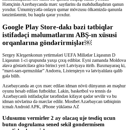
Həmçinin Azerbaycanda mərc saytlarinı da məhdudlaşdıran qanun
yoxdur. Ümumiyyətlə onlayn qumar mövzusu ölkəmizdə qanunla
tənzimlənmir, bu haqda qərar yoxdur.
Google Play Store-dakı bəzi tətbiqlər
istifadəçi məlumatlarını ABŞ-ın xüsusi
orqanlarına göndərirmişlər￼
Sergey Kleşşenkonun yetirmələri UEFA Millətlər Liqasının D
Liqasının 1-ci qrupunda yaxşı çıxış ediblər. Eyni zamanda Moldova
əlavə göstəricilərə görə birinci yeri Latviyaya itirib. Baxmayaraq ki,
“mavi-sarı-qırmızılılar” Andorra, Lixtenşteyn və latviyalılara qalib
gələ bilib.
Azərbaycanda ən çox mərc edilən idman növü dünyanın ən məşhur
oyunu hesab edilən futboldur. Lakin, basketbol və tennis də
Azərbaycanlı istifadəçilər tərəfindən kifayət qədər sevilir və bu
idman növlərinə də mərclər edilir. Mostbet Azərbaycan tətbiqinin
icmalı Android APK, iPhone yükləmə AZ
Udusumu vermirler 2 ay olacaq uje tesdiq ucun
butun dogrulama sened sekil gondermisem