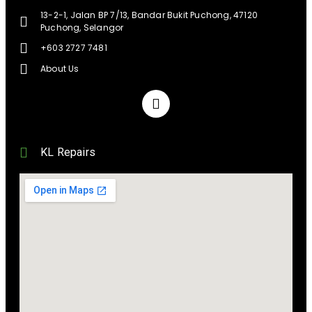
13-2-1, Jalan BP 7/13, Bandar Bukit Puchong, 47120
Puchong, Selangor
+603 2727 7481
About Us
KL Repairs