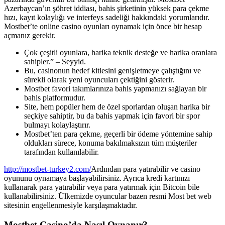
Azerbaycan’ın şöhret iddiası, bahis şirketinin yüksek para çekme
hızı, kayıt kolaylığı ve interfeys sadeliği hakkındaki yorumlarıdır.
Mostbet’te online casino oyunları oynamak için önce bir hesap
açmanız gerekir.
Çok çeşitli oyunlara, harika teknik desteğe ve harika oranlara
sahipler.” – Seyyid.
Bu, casinonun hedef kitlesini genişletmeye çalıştığını ve
sürekli olarak yeni oyuncuları çektiğini gösterir.
Mostbet favori takımlarınıza bahis yapmanızı sağlayan bir
bahis platformudur.
Site, hem popüler hem de özel sporlardan oluşan harika bir
seçkiye sahiptir, bu da bahis yapmak için favori bir spor
bulmayı kolaylaştırır.
Mostbet’ten para çekme, geçerli bir ödeme yöntemine sahip
oldukları sürece, konuma bakılmaksızın tüm müşteriler
tarafından kullanılabilir.
http://mostbet-turkey2.com/
Ardından para yatırabilir ve casino
oyununu oynamaya başlayabilirsiniz. Ayrıca kredi kartınızı
kullanarak para yatırabilir veya para yatırmak için Bitcoin bile
kullanabilirsiniz. Ülkemizde oyuncular bazen resmi Most bet web
sitesinin engellenmesiyle karşılaşmaktadır.
Mostbet Casino’da Nasıl Oynanır?