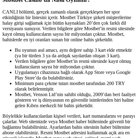
CANLI bölümü, gerçek zamanlı olarak gerçekleşen her spor
etkinliğinin bir listesini içerir. Mostbet Türkiye şirketi müşterilerine
halay girişi sağlamak için bütün kaynakları 20’den çok farklı dil
versiyasını sunuyor. Verilen bilgilere göre Mostbet’in resmi sitesinde
kayıt olmuş kullanıcıların sayısı bir milyondan çoktur. Mostbet,
bahislerde en iyi oranları sunan bir online bahis şirketidir.
Bu oyunun asıl amacı, aynı değere sahip 3 kart elde etmektir
(ya bir türden 3 ya da ardışık sayılardan oluşan 3 kart).
Verilen bilgilere göre Mostbet’in resmi sitesinde kayıt olmuş
kullanıcıların sayısı bir milyondan çoktur.
Uygulamayı cihazınıza bağlı olarak App Store veya Google
Play Store’da da bulabilirsiniz.
Minimum para çekme tutarı mostbet tarafından 200 TRY
olarak belirlenmiştir.
Mostbet, Venson Ltd’nin sahibi olduğu, 2009’dan beri faaliyet
gösteren ve iş dünyasının en güvenilir isimlerinden biri haline
gelen Kıbrıs merkezli bir bahis şirketidir.
Böylelikle kullanıcılardan kişisel verileri, kart numaralarını ve parayı
çalarlar. Web sitemizde veya Mostbet haber bülteninde güvenli bir
bağlantısı bulabilirsiniz. Ayarlardan bahis sitesinin haber bültenine
abone olabilirsiniz. Resmi Mostbet adresini kullanmak açık ara en