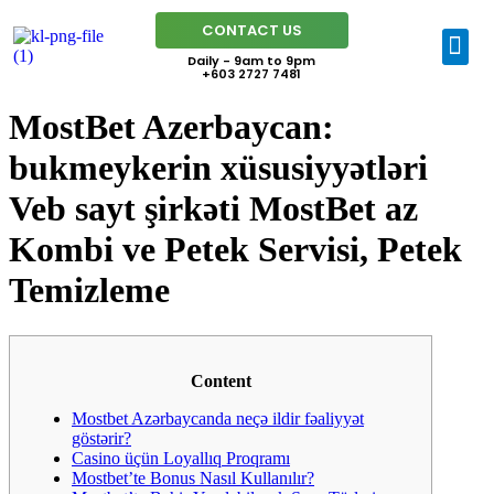
CONTACT US
Daily - 9am to 9pm
+603 2727 7481
MostBet Azerbaycan:
bukmeykerin xüsusiyyətləri
Veb sayt şirkəti MostBet az
Kombi ve Petek Servisi, Petek
Temizleme
Content
Mostbet Azərbaycanda neçə ildir fəaliyyət
göstərir?
Casino üçün Loyallıq Proqramı
Mostbet’te Bonus Nasıl Kullanılır?