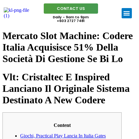
CONTACT US
Daily - 9am to 9pm
+603 2727 7481
Mercato Slot Machine: Codere
Italia Acquisisce 51% Della
Società Di Gestione Se Bi Lo
Vlt: Cristaltec E Inspired
Lanciano Il Originale Sistema
Destinato A New Codere
Content
Giochi, Practical Play Lancia In Italia Gates