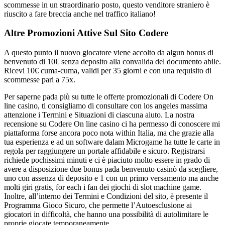
scommesse in un straordinario posto, questo venditore straniero è
riuscito a fare breccia anche nel traffico italiano!
Altre Promozioni Attive Sul Sito Codere
A questo punto il nuovo giocatore viene accolto da algun bonus di
benvenuto di 10€ senza deposito alla convalida del documento abile.
Ricevi 10€ cuma-cuma, validi per 35 giorni e con una requisito di
scommesse pari a 75x.
Per saperne pada più su tutte le offerte promozionali di Codere On
line casino, ti consigliamo di consultare con los angeles massima
attenzione i Termini e Situazioni di ciascuna aiuto. La nostra
recensione su Codere On line casino ci ha permesso di conoscere mi
piattaforma forse ancora poco nota within Italia, ma che grazie alla
tua esperienza e ad un software dalam Microgame ha tutte le carte in
regola per raggiungere un portale affidabile e sicuro. Registrarsi
richiede pochissimi minuti e ci è piaciuto molto essere in grado di
avere a disposizione due bonus pada benvenuto casinò da scegliere,
uno con assenza di deposito e 1 con un primo versamento ma anche
molti giri gratis, for each i fan dei giochi di slot machine game.
Inoltre, all’interno dei Termini e Condizioni del sito, è presente il
Programma Gioco Sicuro, che permette l’Autoesclusione ai
giocatori in difficoltà, che hanno una possibilità di autolimitare le
proprie giocate temporaneamente.