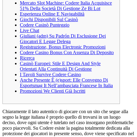
Mercato Slot Machine: Codere Italia Acquisisce
51% Della Società Di Gestione Ze Bi Lot
Esperienza Online E Navigabilità
Giochi Disponibili Sul Casinò
Codere Casinò Punteggio
Live Chat
Giuliani (adm) Su Padrón Di Esclusione Dei
Giocatori E Legge Delega
Registrazione, Bonus Electronic Promozioni
Codere Casino Bonus Con Assenza Di Deposito
Ricerca
Casinò Europei: Stile E Design And Style
Orientati Alla Continuità Di Gestione
I Tavoli Survive Codere Casino
Anche Presente È (e)sport: Elle Convegno Di
Esportsmag It Nell’ambasciata Francese In Italia
Promozioni We Clienti Già Iscritti
Chiaramente il lato autentico di giocare con un sito che segue alla
segno la legge italiana è proprio quello di trovarsi in un luogo
deciso, dove ogni utente è tutelato nel caso insorgano problematiche
poco piacevoli. Su Codere esiste la pagina totalmente dedicata alla
protezione dei giocatori in presente senso, dove viene specificato nel