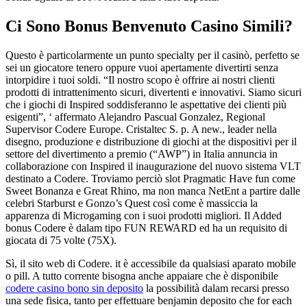
Ci Sono Bonus Benvenuto Casino Simili?
Questo è particolarmente un punto specialty per il casinò, perfetto se
sei un giocatore tenero oppure vuoi apertamente divertirti senza
intorpidire i tuoi soldi. “Il nostro scopo è offrire ai nostri clienti
prodotti di intrattenimento sicuri, divertenti e innovativi. Siamo sicuri
che i giochi di Inspired soddisferanno le aspettative dei clienti più
esigenti”, ‘ affermato Alejandro Pascual Gonzalez, Regional
Supervisor Codere Europe. Cristaltec S. p. A new., leader nella
disegno, produzione e distribuzione di giochi at the dispositivi per il
settore del divertimento a premio (“AWP”) in Italia annuncia in
collaborazione con Inspired il inaugurazione del nuovo sistema VLT
destinato a Codere. Troviamo perciò slot Pragmatic Have fun come
Sweet Bonanza e Great Rhino, ma non manca NetEnt a partire dalle
celebri Starburst e Gonzo’s Quest così come è massiccia la
apparenza di Microgaming con i suoi prodotti migliori. Il Added
bonus Codere è dalam tipo FUN REWARD ed ha un requisito di
giocata di 75 volte (75X).
Sì, il sito web di Codere. it è accessibile da qualsiasi aparato mobile
o pill. A tutto corrente bisogna anche appaiare che è disponibile
codere casino bono sin deposito
la possibilità dalam recarsi presso
una sede fisica, tanto per effettuare benjamin deposito che for each