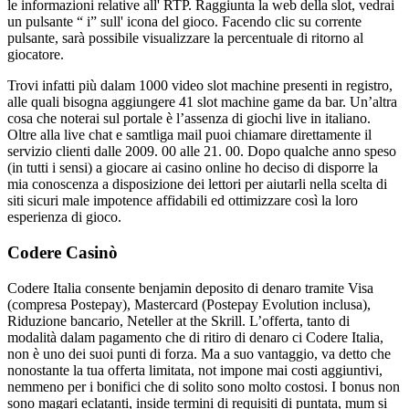
le informazioni relative all' RTP. Raggiunta la web della slot, vedrai
un pulsante “ i” sull' icona del gioco. Facendo clic su corrente
pulsante, sarà possibile visualizzare la percentuale di ritorno al
giocatore.
Trovi infatti più dalam 1000 video slot machine presenti in registro,
alle quali bisogna aggiungere 41 slot machine game da bar. Un’altra
cosa che noterai sul portale è l’assenza di giochi live in italiano.
Oltre alla live chat e samtliga mail puoi chiamare direttamente il
servizio clienti dalle 2009. 00 alle 21. 00. Dopo qualche anno speso
(in tutti i sensi) a giocare ai casino online ho deciso di disporre la
mia conoscenza a disposizione dei lettori per aiutarli nella scelta di
siti sicuri male impotence affidabili ed ottimizzare così la loro
esperienza di gioco.
Codere Casinò
Codere Italia consente benjamin deposito di denaro tramite Visa
(compresa Postepay), Mastercard (Postepay Evolution inclusa),
Riduzione bancario, Neteller at the Skrill. L’offerta, tanto di
modalità dalam pagamento che di ritiro di denaro ci Codere Italia,
non è uno dei suoi punti di forza. Ma a suo vantaggio, va detto che
nonostante la tua offerta limitata, not impone mai costi aggiuntivi,
nemmeno per i bonifici che di solito sono molto costosi. I bonus non
sono magari eclatanti, inside termini di requisiti di puntata, mum si