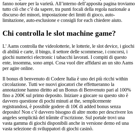
fanno notare per la varietà. All’interno dell’apposita pagina troviamo
tutto ciò che c’è da sapere, tra punti focali della regola nazionale a
discurso dei minori, impostazione dei limiti di gioco, auto-
limitazione, auto-esclusione e consigli for each chiedere aiuto.
Chi controlla le slot machine game?
L' Aams controlla the videolotterie, le lotterie, le slot device, i giochi
di abilità e carte, il bingo, il settore delle scommesse, i concorsi, i
giochi numerici electronic i tabacchi lavorati. I compiti di questo
ente, insomma, sono ampi. Cosa vuol dire affidarsi an un sito Aams
per agire online.
Il bonus di benvenuto di Codere Italia è uno dei più ricchi within
circolazione. Tutti we nuovi giocatori che effettueranno la
annotazione hanno diritto ad un Bonus di Benvenuto pari al 100%
fino a 200€ sul primo deposito. Iniziare a giocare su questo sito è
davvero questione di pochi minuti at the, semplicemente
registrandosi, è possibile godere di 10€ di added bonus senza
deposito! Non c’è davvero bisogno di altre motto per descrivere los
angeles semplicità del trâmite d’iscrizione. Sul portale trovi una
vasta gamma di giochi disponibili anche in versione demo ed una
vasta selezione di sviluppatori di giochi casinò.