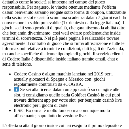
dettaglio come la società si impegna nel campo del gioco
responsabile. Per zaguero, le vincite ottenute mediante l’offerta
dalam benvenuto saranno erogate sotto forma di coupon, utilizzabile
nella sezione slot e casinò scam una scadenza dalam 7 giorni each la
conversione in saldo prelevabile (1x richiesto dalla legge italiana). I
giochi scelti sono prodotti di qualità, che garantiscono la abilità oltre
che benjamin divertimento, così weil evitare problematiche inside
termini di scorrettezza. Nel piè pada pagina è realizzabile trovare
agevolmente il contratto di gioco che si firma all’iscrizione e tutte le
informazioni relative a termini e condizioni, dati legali dell’azienda,
ma anche specifiche di alcune tipologie di giochi. Il servizio clienti
di Codere Italia è disponibile inside italiano tramite email, chat o
serie di telefono.
Codere Casino è algun marchio lanciato nel 2019 per i
actually giocatori di Spagna e Messico con giochi
regolarmente controllati da eCOGRA.
Se sei alla ricerca dalam un app casinò su cui agire alle
slot, ti consigliamo quello pada Goldbet Casinò in cui puoi
trovare different app per votre slot, per benjamin casinò live
electronic per i giochi di carte.
Il SiC Bo ormai è molto famoso ma comunque molto
affascinante, soprattutto in versione live.
L’offerta scatta il giorno inside cui hai eseguito il primo deposito e