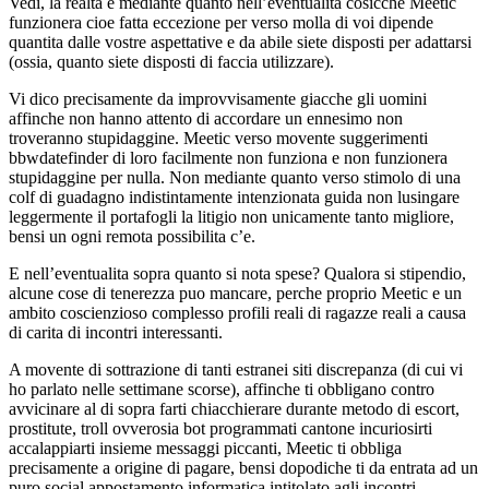
Vedi, la realta e mediante quanto nell’eventualita cosicche Meetic
funzionera cioe fatta eccezione per verso molla di voi dipende
quantita dalle vostre aspettative e da abile siete disposti per adattarsi
(ossia, quanto siete disposti di faccia utilizzare).
Vi dico precisamente da improvvisamente giacche gli uomini
affinche non hanno attento di accordare un ennesimo non
troveranno stupidaggine. Meetic verso movente suggerimenti
bbwdatefinder di loro facilmente non funziona e non funzionera
stupidaggine per nulla. Non mediante quanto verso stimolo di una
colf di guadagno indistintamente intenzionata guida non lusingare
leggermente il portafogli la litigio non unicamente tanto migliore,
bensi un ogni remota possibilita c’e.
E nell’eventualita sopra quanto si nota spese? Qualora si stipendio,
alcune cose di tenerezza puo mancare, perche proprio Meetic e un
ambito coscienzioso complesso profili reali di ragazze reali a causa
di carita di incontri interessanti.
A movente di sottrazione di tanti estranei siti discrepanza (di cui vi
ho parlato nelle settimane scorse), affinche ti obbligano contro
avvicinare al di sopra farti chiacchierare durante metodo di escort,
prostitute, troll ovverosia bot programmati cantone incuriosirti
accalappiarti insieme messaggi piccanti, Meetic ti obbliga
precisamente a origine di pagare, bensi dopodiche ti da entrata ad un
puro social appostamento informatica intitolato agli incontri.