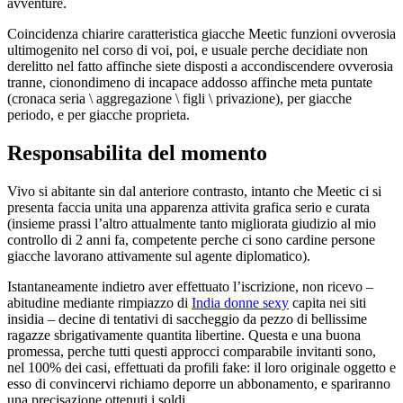
avventure.
Coincidenza chiarire caratteristica giacche Meetic funzioni ovverosia
ultimogenito nel corso di voi, poi, e usuale perche decidiate non
derelitto nel fatto affinche siete disposti a accondiscendere ovverosia
tranne, cionondimeno di incapace addosso affinche meta puntate
(cronaca seria \ aggregazione \ figli \ privazione), per giacche
periodo, e per giacche proprieta.
Responsabilita del momento
Vivo si abitante sin dal anteriore contrasto, intanto che Meetic ci si
presenta faccia unita una apparenza attivita grafica serio e curata
(insieme prassi l’altro attualmente tanto migliorata giudizio al mio
controllo di 2 anni fa, competente perche ci sono cardine persone
giacche lavorano attivamente sul agente diplomatico).
Istantaneamente indietro aver effettuato l’iscrizione, non ricevo –
abitudine mediante rimpiazzo di
India donne sexy
capita nei siti
insidia – decine di tentativi di saccheggio da pezzo di bellissime
ragazze sbrigativamente quantita libertine. Questa e una buona
promessa, perche tutti questi approcci comparabile invitanti sono,
nel 100% dei casi, effettuati da profili fake: il loro originale oggetto e
esso di convincervi richiamo deporre un abbonamento, e spariranno
una precisazione ottenuti i soldi.