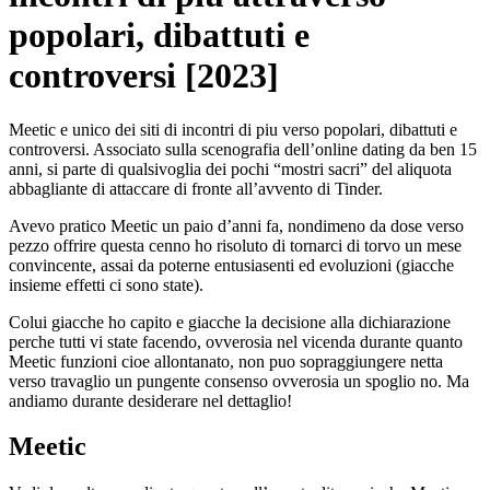
popolari, dibattuti e
controversi [2023]
Meetic e unico dei siti di incontri di piu verso popolari, dibattuti e
controversi. Associato sulla scenografia dell’online dating da ben 15
anni, si parte di qualsivoglia dei pochi “mostri sacri” del aliquota
abbagliante di attaccare di fronte all’avvento di Tinder.
Avevo pratico Meetic un paio d’anni fa, nondimeno da dose verso
pezzo offrire questa cenno ho risoluto di tornarci di torvo un mese
convincente, assai da poterne entusiasenti ed evoluzioni (giacche
insieme effetti ci sono state).
Colui giacche ho capito e giacche la decisione alla dichiarazione
perche tutti vi state facendo, ovverosia nel vicenda durante quanto
Meetic funzioni cioe allontanato, non puo sopraggiungere netta
verso travaglio un pungente consenso ovverosia un spoglio no. Ma
andiamo durante desiderare nel dettaglio!
Meetic