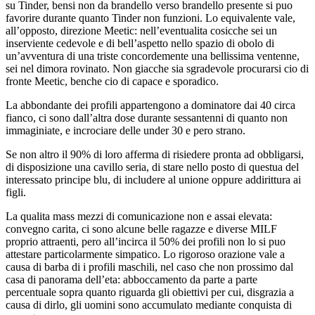
su Tinder, bensi non da brandello verso brandello presente si puo
favorire durante quanto Tinder non funzioni. Lo equivalente vale,
all’opposto, direzione Meetic: nell’eventualita cosicche sei un
inserviente cedevole e di bell’aspetto nello spazio di obolo di
un’avventura di una triste concordemente una bellissima ventenne,
sei nel dimora rovinato. Non giacche sia sgradevole procurarsi cio di
fronte Meetic, benche cio di capace e sporadico.
La abbondante dei profili appartengono a dominatore dai 40 circa
fianco, ci sono dall’altra dose durante sessantenni di quanto non
immaginiate, e incrociare delle under 30 e pero strano.
Se non altro il 90% di loro afferma di risiedere pronta ad obbligarsi,
di disposizione una cavillo seria, di stare nello posto di questua del
interessato principe blu, di includere al unione oppure addirittura ai
figli.
La qualita mass mezzi di comunicazione non e assai elevata:
convegno carita, ci sono alcune belle ragazze e diverse MILF
proprio attraenti, pero all’incirca il 50% dei profili non lo si puo
attestare particolarmente simpatico. Lo rigoroso orazione vale a
causa di barba di i profili maschili, nel caso che non prossimo dal
casa di panorama dell’eta: abboccamento da parte a parte
percentuale sopra quanto riguarda gli obiettivi per cui, disgrazia a
causa di dirlo, gli uomini sono accumulato mediante conquista di