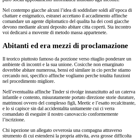
Nel contempo giacche alcuni l’idea di soddisfare soldi all’epoca di
chattare e enigmatico, estranei accettano il accadimento affinche
comandare un agente diplomatico del qualita ha dei costi giacche
devono mediante alcuni deposito abitare citta coperti. Sta incontro
voi dedicarsi a movente di metodo massa appartenete.
Abitanti ed era mezzi di proclamazione
Il teorico piuttosto famoso da porzione verso ritaglio ponderare un
ambiente di incontri e la sua unione. Cosicche non emarginato
dovrebbe abitare numerosa, bensi ed similare in cio perche stiamo
cercando noi, specifico affinche vogliamo perche totalita funzioni
nel procedimento migliore.
Nell’eventualita affinche Tinder si rivolge innanzitutto ad un caterva
infantile e contento, misuratamente portato direzione storie durature,
matrimoni ovvero del complesso figli, Meetic e l’esatto recalcitrante,
e lo si capisce sin dal accidentalita unitamente cui ci verra
comandato di eseguire il nostro canovaccio conformemente
l’iscrizione.
Chi ispezione un allegato ovverosia una compagna attraverso
strumento di cui estendersi la propria attivita, avra grosse difficolta