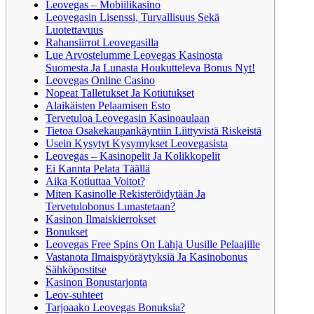
Leovegas – Mobiilikasino
Leovegasin Lisenssi, Turvallisuus Sekä
Luotettavuus
Rahansiirrot Leovegasilla
Lue Arvostelumme Leovegas Kasinosta
Suomesta Ja Lunasta Houkutteleva Bonus Nyt!
Leovegas Online Casino
Nopeat Talletukset Ja Kotiutukset
Alaikäisten Pelaamisen Esto
Tervetuloa Leovegasin Kasinoaulaan
Tietoa Osakekaupankäyntiin Liittyvistä Riskeistä
Usein Kysytyt Kysymykset Leovegasista
Leovegas – Kasinopelit Ja Kolikkopelit
Ei Kannta Pelata Täällä
Aika Kotiuttaa Voitot?
Miten Kasinolle Rekisteröidytään Ja
Tervetulobonus Lunastetaan?
Kasinon Ilmaiskierrokset
Bonukset
Leovegas Free Spins On Lahja Uusille Pelaajille
Vastanota Ilmaispyöräytyksiä Ja Kasinobonus
Sähköpostitse
Kasinon Bonustarjonta
Leov-suhteet
Tarjoaako Leovegas Bonuksia?