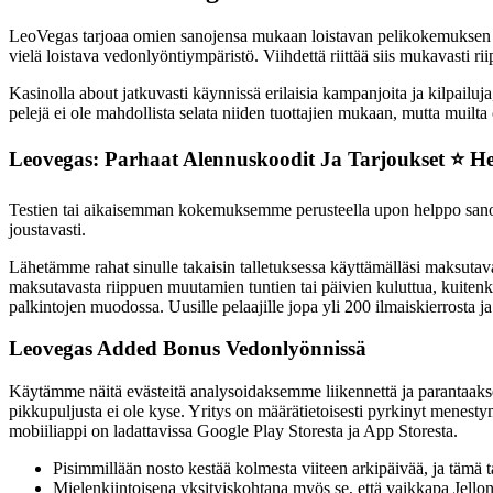
LeoVegas tarjoaa omien sanojensa mukaan loistavan pelikokemuksen joka
vielä loistava vedonlyöntiympäristö. Viihdettä riittää siis mukavasti r
Kasinolla about jatkuvasti käynnissä erilaisia kampanjoita ja kilpailuja
pelejä ei ole mahdollista selata niiden tuottajien mukaan, mutta muilta 
Leovegas: Parhaat Alennuskoodit Ja Tarjoukset ⭐ H
Testien tai aikaisemman kokemuksemme perusteella upon helppo sanoa, e
joustavasti.
Lähetämme rahat sinulle takaisin talletuksessa käyttämälläsi maksutava
maksutavasta riippuen muutamien tuntien tai päivien kuluttua, kuitenk
palkintojen muodossa. Uusille pelaajille jopa yli 200 ilmaiskierrosta ja 
Leovegas Added Bonus Vedonlyönnissä
Käytämme näitä evästeitä analysoidaksemme liikennettä ja parantaaks
pikkupuljusta ei ole kyse. Yritys on määrätietoisesti pyrkinyt menesty
mobiiliappi on ladattavissa Google Play Storesta ja App Storesta.
Pisimmillään nosto kestää kolmesta viiteen arkipäivää, ja tämä t
Mielenkiintoisena yksityiskohtana myös se, että vaikkapa Jello