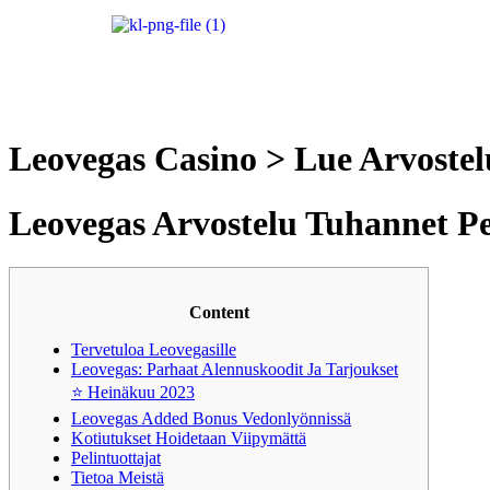
Leovegas Casino > Lue Arvoste
Leovegas Arvostelu Tuhannet Pe
Content
Tervetuloa Leovegasille
Leovegas: Parhaat Alennuskoodit Ja Tarjoukset
⭐ Heinäkuu 2023
Leovegas Added Bonus Vedonlyönnissä
Kotiutukset Hoidetaan Viipymättä
Pelintuottajat
Tietoa Meistä