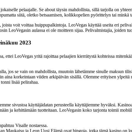
iselle pelaajalle. Se about täysin mahdollista, sillä tarjolla on yhtee
iippumatta siitä, oletko betsaamisen, kolikkopelien pyörittelyn tai minkä
, joista voit voittaa huippupalkintoja. LeoVegas käyttää useita eri peliva
osin LeoVegasin aulassa ei ole moitteen sijaa. Pelivalmistajia, joiden tuo
einäkuu 2023
ttei LeoVegas yritä rajoittaa pelaajien kierrätystä kohteissa mitenkää
lla, jos se vain on mahdollista, muutoin lähetämme sinulle maksun tilisii
in aina korkeintaan viiden arkipäivän sisällä. Olemme erityisen ylpeitä
tonni lisää pelirahaa.
emme sivustoa käyttäjädatan perusteella käyttäjiemme hyväksi. Kasinoa
mään ja kehittämään tuotteitaan. LeoVegasin koko tarjonta toimii mobiil
apahtuu Visalle nostaessa.
nan Maukaisu ja Leon Uusi Elämä ovat bingoja, jotka tämä kasino on loi