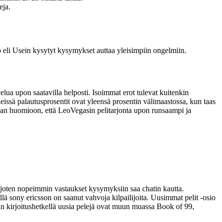
eja.
io eli Usein kysytyt kysymykset auttaa yleisimpiin ongelmiin.
lua upon saatavilla helposti. Isoimmat erot tulevat kuitenkin
eissä palautusprosentit ovat yleensä prosentin välimaastossa, kun taas
etaan huomioon, että LeoVegasin pelitarjonta upon runsaampi ja
ä, joten nopeimmin vastaukset kysymyksiin saa chatin kautta.
lä sony ericsson on saanut vahvoja kilpailijoita. Uusimmat pelit -osio
lun kirjoitushetkellä uusia pelejä ovat muun muassa Book of 99,