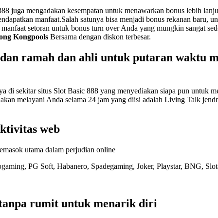
l888 juga mengadakan kesempatan untuk menawarkan bonus lebih lanjut
apatkan manfaat.Salah satunya bisa menjadi bonus rekanan baru, unt
a manfaat setoran untuk bonus turn over Anda yang mungkin sangat sed
Hong Kongpools
Bersama dengan diskon terbesar.
dan ramah dan ahli untuk putaran waktu me
nya di sekitar situs Slot Basic 888 yang menyediakan siapa pun untuk 
kan melayani Anda selama 24 jam yang diisi adalah Living Talk jend
ktivitas web
 pemasok utama dalam perjudian online
aming, PG Soft, Habanero, Spadegaming, Joker, Playstar, BNG, Slo
tanpa rumit untuk menarik diri