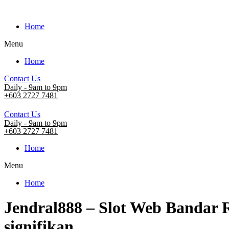
Home
Menu
Home
Contact Us
Daily - 9am to 9pm
+603 2727 7481
Contact Us
Daily - 9am to 9pm
+603 2727 7481
Home
Menu
Home
Jendral888 – Slot Web Bandar R
signifikan