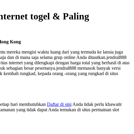
ternet togel & Paling
 Hong Kong
u mereka mengisi waktu luang dari yang termuda ke lansia juga
aja dan di mana saja selama grup online Anda ditautkan.jendral888
tas internet yang dilengkapi dengan harga total yang berhasil di atas
tuk sebagian besar pesertanya.jendral888 memasok banyak versi
ok kembali rungkad, kepada orang -orang yang rungkad di situs
 setiap hari membutuhkan
Daftar di sini
Anda tidak perlu khawatir
amanan yang tidak dapat Anda temukan di situs permainan slot