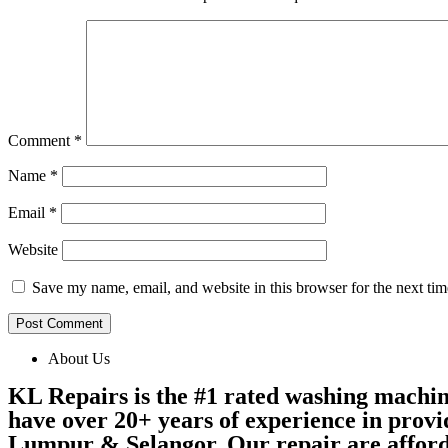
Comment
*
Name
*
Email
*
Website
Save my name, email, and website in this browser for the next ti
About Us
KL Repairs is the #1 rated washing machi
have over 20+ years of experience in provi
Lumpur & Selangor. Our repair are afford