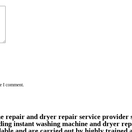
me I comment.
ne repair and dryer repair service provide
ding instant washing machine and dryer rep
able and are carried out by highly trained