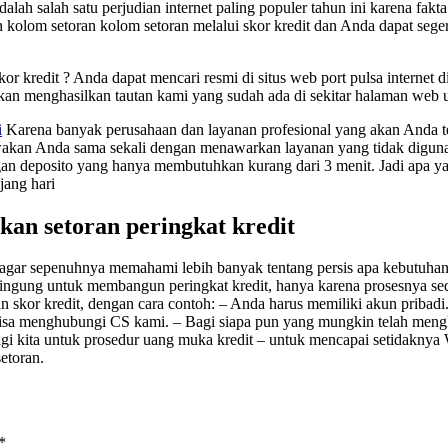
h salah satu perjudian internet paling populer tahun ini karena fak
lom setoran kolom setoran melalui skor kredit dan Anda dapat seger
 kredit ? Anda dapat mencari resmi di situs web port pulsa internet d
 akan menghasilkan tautan kami yang sudah ada di sekitar halaman web
i
Karena banyak perusahaan dan layanan profesional yang akan Anda ter
ewakan Anda sama sekali dengan menawarkan layanan yang tidak digun
n deposito yang hanya membutuhkan kurang dari 3 menit. Jadi apa yan
jang hari
an setoran peringkat kredit
 agar sepenuhnya memahami lebih banyak tentang persis apa kebutuhan u
ingung untuk membangun peringkat kredit, hanya karena prosesnya sed
kor kredit, dengan cara contoh: – Anda harus memiliki akun pribadi
sa menghubungi CS kami. – Bagi siapa pun yang mungkin telah mengh
gi kita untuk prosedur uang muka kredit – untuk mencapai setidakn
etoran.
*