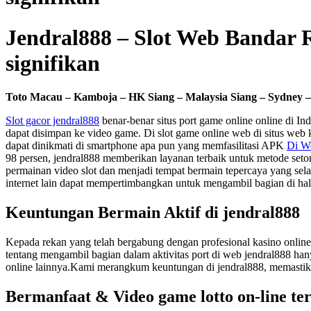
Jendral888 – Slot Web Bandar R
signifikan
Toto Macau – Kamboja – HK Siang – Malaysia Siang – Sydney –
Slot gacor jendral888
benar-benar situs port game online online di In
dapat disimpan ke video game. Di slot game online web di situs we
dapat dinikmati di smartphone apa pun yang memfasilitasi APK
Di W
98 persen, jendral888 memberikan layanan terbaik untuk metode seto
permainan video slot dan menjadi tempat bermain tepercaya yang sel
internet lain dapat mempertimbangkan untuk mengambil bagian di ha
Keuntungan Bermain Aktif di jendral888
Kepada rekan yang telah bergabung dengan profesional kasino online
tentang mengambil bagian dalam aktivitas port di web jendral888 h
online lainnya.Kami merangkum keuntungan di jendral888, memastika
Bermanfaat & Video game lotto on-line te