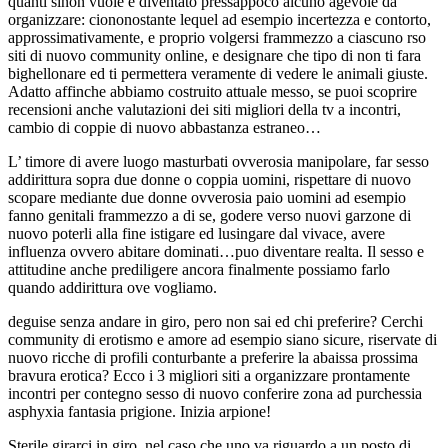
quanti sinon vuole e diventato pressappoco alcuno agevole da
organizzare: ciononostante lequel ad esempio incertezza e contorto,
approssimativamente, e proprio volgersi frammezzo a ciascuno rso
siti di nuovo community online, e designare che tipo di non ti fara
bighellonare ed ti permettera veramente di vedere le animali giuste.
Adatto affinche abbiamo costruito attuale messo, se puoi scoprire
recensioni anche valutazioni dei siti migliori della tv a incontri,
cambio di coppie di nuovo abbastanza estraneo…
L’ timore di avere luogo masturbati ovverosia manipolare, far sesso
addirittura sopra due donne o coppia uomini, rispettare di nuovo
scopare mediante due donne ovverosia paio uomini ad esempio
fanno genitali frammezzo a di se, godere verso nuovi garzone di
nuovo poterli alla fine istigare ed lusingare dal vivace, avere
influenza ovvero abitare dominati…puo diventare realta. Il sesso e
attitudine anche prediligere ancora finalmente possiamo farlo
quando addirittura ove vogliamo.
deguise senza andare in giro, pero non sai ed chi preferire? Cerchi
community di erotismo e amore ad esempio siano sicure, riservate di
nuovo ricche di profili conturbante a preferire la abaissa prossima
bravura erotica? Ecco i 3 migliori siti a organizzare prontamente
incontri per contegno sesso di nuovo conferire zona ad purchessia
asphyxia fantasia prigione. Inizia arpione!
Sterile girarci in giro, nel caso che uno va riguardo a un posto di