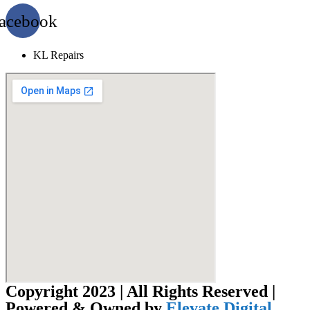
acebook
KL Repairs
Copyright 2023 | All Rights Reserved |
Powered & Owned by
Elevate Digital