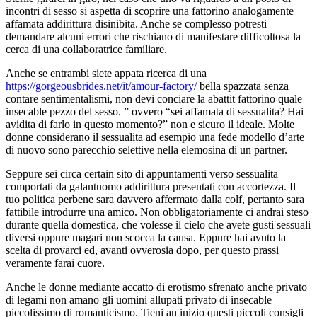
incontri di sesso si aspetta di scoprire una fattorino analogamente
affamata addirittura disinibita. Anche se complesso potresti
demandare alcuni errori che rischiano di manifestare difficoltosa la
cerca di una collaboratrice familiare.
Anche se entrambi siete appata ricerca di una
https://gorgeousbrides.net/it/amour-factory/
bella spazzata senza
contare sentimentalismi, non devi conciare la abattit fattorino quale
insecable pezzo del sesso. ” ovvero “sei affamata di sessualita? Hai
avidita di farlo in questo momento?” non e sicuro il ideale. Molte
donne considerano il sessualita ad esempio una fede modello d’arte
di nuovo sono parecchio selettive nella elemosina di un partner.
Seppure sei circa certain sito di appuntamenti verso sessualita
comportati da galantuomo addirittura presentati con accortezza. Il
tuo politica perbene sara davvero affermato dalla colf, pertanto sara
fattibile introdurre una amico. Non obbligatoriamente ci andrai steso
durante quella domestica, che volesse il cielo che avete gusti sessuali
diversi oppure magari non scocca la causa. Eppure hai avuto la
scelta di provarci ed, avanti ovverosia dopo, per questo prassi
veramente farai cuore.
Anche le donne mediante accatto di erotismo sfrenato anche privato
di legami non amano gli uomini allupati privato di insecable
piccolissimo di romanticismo. Tieni an inizio questi piccoli consigli