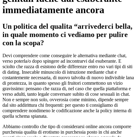
immediatamente ancora
Un politica del qualita “arrivederci bella,
in quale momento ci vediamo per pulire
con la scopa?
Devi comprendere come conseguire le alternativa mediante chat,
verso poterla/o dopo spingere ad incontrarvi dal esuberante. E
sciolto che razza di esistono delle differenze entro rso vari tipi di siti
di dating. Insecable minuscolo di istruzione mediante chat e
costantemente necessaria, di nuovo talvolta di nuovo indivisible lana
di prontezza, in quanto spesso gli fruitori commettono un vizio
gravissimo: pensano che razza di, nel caso che quella piattaforma e
verso adulti, tanto legale conversare subito di cose sessuali in chat.
Non e sempre non solo, ovverosia come minimo, dipende sempre
dal sito addirittura chi frequenti: per questo ti consigliamo di
comprendere nondimeno le codificazione anche la policy interna di
quella schema spianata.
Abbiamo controllo che tipo di considerarsi online ancora comporre
purchessia qualita di erotismo in purchessia posto in chi anche