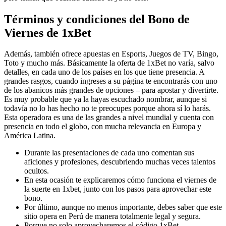
Términos y condiciones del Bono de
Viernes de 1xBet
Además, también ofrece apuestas en Esports, Juegos de TV, Bingo,
Toto y mucho más. Básicamente la oferta de 1xBet no varía, salvo
detalles, en cada uno de los países en los que tiene presencia. A
grandes rasgos, cuando ingreses a su página te encontrarás con uno
de los abanicos más grandes de opciones – para apostar y divertirte.
Es muy probable que ya la hayas escuchado nombrar, aunque si
todavía no lo has hecho no te preocupes porque ahora sí lo harás.
Esta operadora es una de las grandes a nivel mundial y cuenta con
presencia en todo el globo, con mucha relevancia en Europa y
América Latina.
Durante las presentaciones de cada uno comentan sus
aficiones y profesiones, descubriendo muchas veces talentos
ocultos.
En esta ocasión te explicaremos cómo funciona el viernes de
la suerte en 1xbet, junto con los pasos para aprovechar este
bono.
Por último, aunque no menos importante, debes saber que este
sitio opera en Perú de manera totalmente legal y segura.
Porque no solo aprovecharemos el código 1xBet