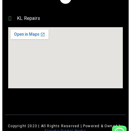
KL Repairs
Copyright 2023 | All Rights Reserved | Powered & Owned by
Elevate Digital Media