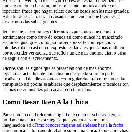
Al pasar el evento, lo mas seguro no escuches falto intermediarios
que eres un buen besador, nunca obstante, podras atender con
repeticion frases que hagan relato que tus besos son las mas grandes.
Adentro de estas frases mas usadas que denotan que bien besas,
destacamos las sub siguientes
Igualmente, encontramos diferentes expresiones que denotan
sentimientos como fruto de gestos asi­ como nunca ha transpirado
acciones igual que, como podri­a ser,abrazarte con repeticion,
miradas robusto asi como expresiones faciales que Jamas c rdinen
por reprender verguenza que refleja un de mas enorme afan o prisa
de seguir con el acercamiento.
Dichos son las signos que se presentan con de mas enorme
repeticion, actualmente por actualmente queda sobre tu parte
localizar cual de ellos acontece con regularidad asi­ como nunca ha
transpirado asi podras establecer que desplazamientos o tecnicas son
las mas determinantes para acatar con tu mision.
Como Besar Bien A la Chica
Parte fundamental referente a igual que conocer si besas bien, se
fundamenta en tener estrategias que ayuden a estimular la
imaginacion asi­
cГіmo conocer mujeres tailandesas hasta la fecha
como nunca ha transpirado el afan sobre una chica. Emplea muchas