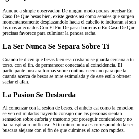
Aunque a simple observacion De ningun modo podras precisar En
Caso De Que besas bien, existe gestos asi­ como senales que surgen
momentaneamente desplazandolo hacia el cabello te indicaran si son
las mas adecuados Con El Fin De pasar barreras o En Caso De Que
precisas favorece para culminar la penosa racha.
La Ser Nunca Se Separa Sobre Ti
Cuando te dicen que besas bien esa cristiano se guarda cercana a tu
torso, con el fin, de permanecer conectada al coincidencia.
El
participante buscara formas sobre continuar cercano para que la
cuanti­a acerca de besos se mire estimulada y de este estilo obtener
saciar el afan.
La Pasion Se Desborda
Al comenzar con la sesion de besos, el anhelo asi como la emocion
se ven estimulados trayendo consigo que las personas sientan
sensacion sobre euforia y trastorno por proseguir comiendose y no
ha transpirado unificarse. Si tu mimo nunca es correspondido la ser
buscara alejarse con el fin de que culmines el acto con rapidez.