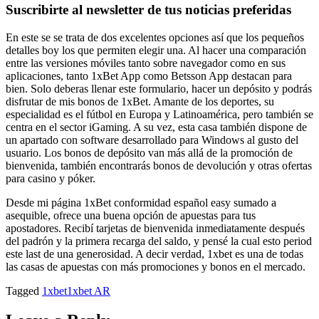
Suscribirte al newsletter de tus noticias preferidas
En este se se trata de dos excelentes opciones así que los pequeños
detalles boy los que permiten elegir una. Al hacer una comparación
entre las versiones móviles tanto sobre navegador como en sus
aplicaciones, tanto 1xBet App como Betsson App destacan para
bien. Solo deberas llenar este formulario, hacer un depósito y podrás
disfrutar de mis bonos de 1xBet. Amante de los deportes, su
especialidad es el fútbol en Europa y Latinoamérica, pero también se
centra en el sector iGaming. A su vez, esta casa también dispone de
un apartado con software desarrollado para Windows al gusto del
usuario. Los bonos de depósito van más allá de la promoción de
bienvenida, también encontrarás bonos de devolución y otras ofertas
para casino y póker.
Desde mi página 1xBet conformidad español easy sumado a
asequible, ofrece una buena opción de apuestas para tus
apostadores. Recibí tarjetas de bienvenida inmediatamente después
del padrón y la primera recarga del saldo, y pensé la cual esto period
este last de una generosidad. A decir verdad, 1xbet es una de todas
las casas de apuestas con más promociones y bonos en el mercado.
Tagged
1xbet
1xbet AR