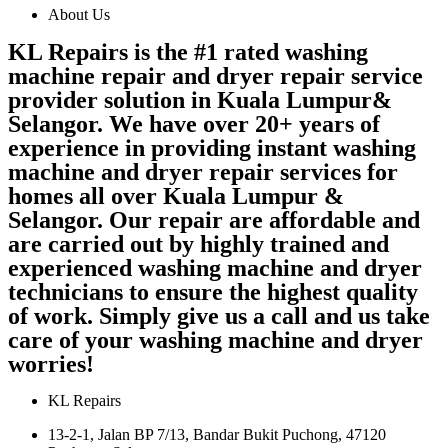
About Us
KL Repairs is the #1 rated washing
machine repair and dryer repair service
provider solution in Kuala Lumpur&
Selangor. We have over 20+ years of
experience in providing instant washing
machine and dryer repair services for
homes all over Kuala Lumpur &
Selangor. Our repair are affordable and
are carried out by highly trained and
experienced washing machine and dryer
technicians to ensure the highest quality
of work. Simply give us a call and us take
care of your washing machine and dryer
worries!
KL Repairs
13-2-1, Jalan BP 7/13, Bandar Bukit Puchong, 47120