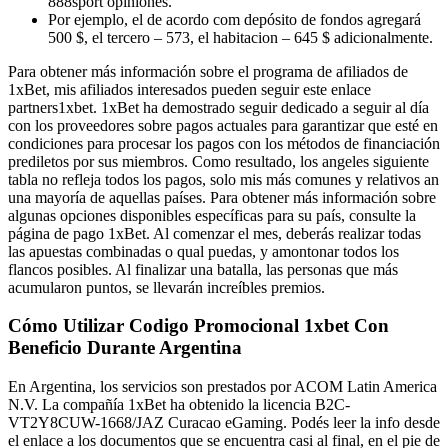
888sport opiniones.
Por ejemplo, el de acordo com depósito de fondos agregará
500 $, el tercero – 573, el habitacion – 645 $ adicionalmente.
Para obtener más información sobre el programa de afiliados de
1xBet, mis afiliados interesados pueden seguir este enlace
partners1xbet. 1xBet ha demostrado seguir dedicado a seguir al día
con los proveedores sobre pagos actuales para garantizar que esté en
condiciones para procesar los pagos con los métodos de financiación
prediletos por sus miembros. Como resultado, los angeles siguiente
tabla no refleja todos los pagos, solo mis más comunes y relativos an
una mayoría de aquellas países. Para obtener más información sobre
algunas opciones disponibles específicas para su país, consulte la
página de pago 1xBet. Al comenzar el mes, deberás realizar todas
las apuestas combinadas o qual puedas, y amontonar todos los
flancos posibles. Al finalizar una batalla, las personas que más
acumularon puntos, se llevarán increíbles premios.
Cómo Utilizar Codigo Promocional 1xbet Con
Beneficio Durante Argentina
En Argentina, los servicios son prestados por ACOM Latin America
N.V. La compañía 1xBet ha obtenido la licencia B2C-
VT2Y8CUW-1668/JAZ Curacao eGaming. Podés leer la info desde
el enlace a los documentos que se encuentra casi al final, en el pie de