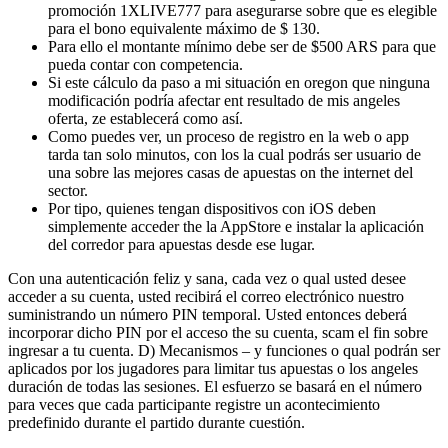
promoción 1XLIVE777 para asegurarse sobre que es elegible
para el bono equivalente máximo de $ 130.
Para ello el montante mínimo debe ser de $500 ARS para que
pueda contar con competencia.
Si este cálculo da paso a mi situación en oregon que ninguna
modificación podría afectar ent resultado de mis angeles
oferta, ze establecerá como así.
Como puedes ver, un proceso de registro en la web o app
tarda tan solo minutos, con los la cual podrás ser usuario de
una sobre las mejores casas de apuestas on the internet del
sector.
Por tipo, quienes tengan dispositivos con iOS deben
simplemente acceder the la AppStore e instalar la aplicación
del corredor para apuestas desde ese lugar.
Con una autenticación feliz y sana, cada vez o qual usted desee
acceder a su cuenta, usted recibirá el correo electrónico nuestro
suministrando un número PIN temporal. Usted entonces deberá
incorporar dicho PIN por el acceso the su cuenta, scam el fin sobre
ingresar a tu cuenta. D) Mecanismos – y funciones o qual podrán ser
aplicados por los jugadores para limitar tus apuestas o los angeles
duración de todas las sesiones. El esfuerzo se basará en el número
para veces que cada participante registre un acontecimiento
predefinido durante el partido durante cuestión.