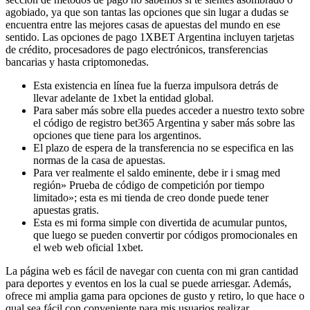
agobiado, ya que son tantas las opciones que sin lugar a dudas se
encuentra entre las mejores casas de apuestas del mundo en ese
sentido. Las opciones de pago 1XBET Argentina incluyen tarjetas
de crédito, procesadores de pago electrónicos, transferencias
bancarias y hasta criptomonedas.
Esta existencia en línea fue la fuerza impulsora detrás de
llevar adelante de 1xbet la entidad global.
Para saber más sobre ella puedes acceder a nuestro texto sobre
el código de registro bet365 Argentina y saber más sobre las
opciones que tiene para los argentinos.
El plazo de espera de la transferencia no se especifica en las
normas de la casa de apuestas.
Para ver realmente el saldo eminente, debe ir i smag med
región» Prueba de código de competición por tiempo
limitado»; esta es mi tienda de creo donde puede tener
apuestas gratis.
Esta es mi forma simple con divertida de acumular puntos,
que luego se pueden convertir por códigos promocionales en
el web web oficial 1xbet.
La página web es fácil de navegar con cuenta con mi gran cantidad
para deportes y eventos en los la cual se puede arriesgar. Además,
ofrece mi amplia gama para opciones de gusto y retiro, lo que hace o
qual sea fácil con conveniente para mis usuarios realizar