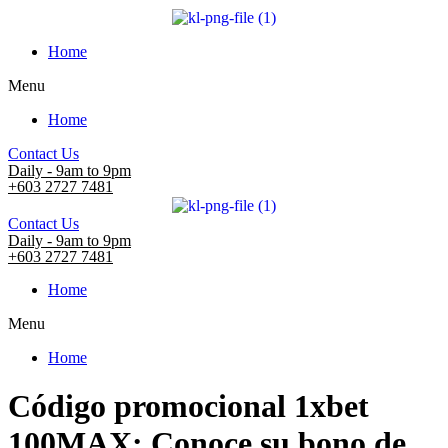
Home
Menu
Home
Contact Us
Daily - 9am to 9pm
+603 2727 7481
Contact Us
Daily - 9am to 9pm
+603 2727 7481
Home
Menu
Home
Código promocional 1xbet
100MAX: Conoce su bono de