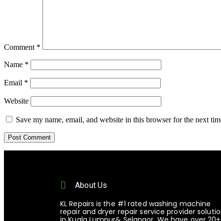
Comment
*
Name
*
Email
*
Website
Save my name, email, and website in this browser for the next ti
About Us
KL Repairs is the #1 rated washing machine
repair and dryer repair service provider soluti
in Kuala Lumpur& Selangor. We have over 20+