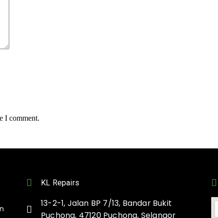
me I comment.
KL Repairs
13-2-1, Jalan BP 7/13, Bandar Bukit
on
Puchong, 47120 Puchong, Selangor