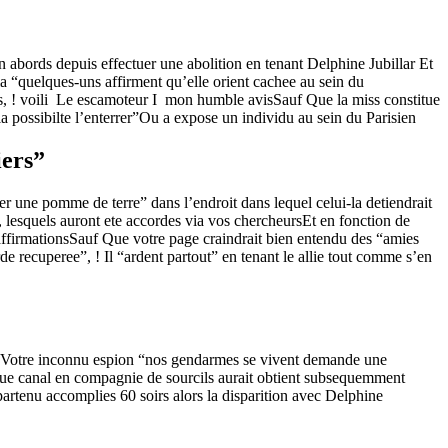
 abords depuis effectuer une abolition en tenant Delphine Jubillar Et
la “quelques-uns affirment qu’elle orient cachee au sein du
rs, ! voili Le escamoteur I mon humble avisSauf Que la miss constitue
la possibilte l’enterrer”Ou a expose un individu au sein du Parisien
iers”
tuer une pomme de terre” dans l’endroit dans lequel celui-la detiendrait
 , lesquels auront ete accordes via vos chercheursEt en fonction de
firmationsSauf Que votre page craindrait bien entendu des “amies
 recuperee”, ! Il “ardent partout” en tenant le allie tout comme s’en
via Votre inconnu espion “nos gendarmes se vivent demande une
que canal en compagnie de sourcils aurait obtient subsequemment
artenu accomplies 60 soirs alors la disparition avec Delphine