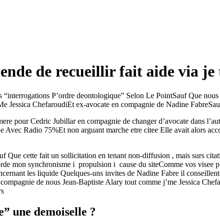
ende de recueillir fait aide via j
res “interrogations P’ordre deontologique” Selon Le PointSauf Que nous 
e Jessica ChefaroudiEt ex-avocate en compagnie de Nadine FabreSauf Qu
 mere pour Cedric Jubillar en compagnie de changer d’avocate dans l’au
 Avec Radio 75%Et non arguant marche etre citee Elle avait alors acco
ue cette fait un sollicitation en tenant non-diffusion , mais surs citat
corde mon synchronisme i propulsion i cause du siteComme vos visee po
ncernant les liquide Quelques-uns invites de Nadine Fabre il conseille
 compagnie de nous Jean-Baptiste Alary tout comme j’me Jessica Chefa
rs
re” une demoiselle ?