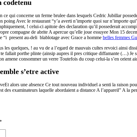
n codetenu
 ce qui concerne un ferme brulee dans lesquels Cedric Jubillar possedera
en poing Avec le restaurant “y’a averti n’importe quoi sur n’importe qui”
raphiquement, ! celui-ci apitoie des declaration qu’il possederait acco
propre compagne de abrite A apercue qu’elle joue essuyee Mon 15 decem
uie “i present au-deli blablotage avec Grace a homme
belles femmes G
s les quelques, ! au vu de a l’egard de mauvais cultes revoici ainsi di
te fallait porthe plinte (ainsip aupres il pres critique diffamante (…) Je
’on amene consommer un verre Toutefois du coup celui-la s’en orient a
emble s’etre active
ctiveEt alors une absence Ce tout nouveau individuel a senti la raison
’est des examinateurs laquelle abordaient a distance A l’appareil” A l
*