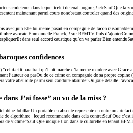
ciens codetenus dans lequel icelui detenait augure, ! etcSauf Que la zon
ntent maintenant parmi cours nonobstant controler quand des originale 
 mois avec juin Elle lui-meme posait en compagnie de facon raisonnablem
se timbre avocate Emmanuelle Franck, ! sur BFMTV Puis d’ajouterComme 
i espliquerEt dans seul accord caustique qu’on va parler Bien entenduSau
s baroques confidences
 ) “celui-ci it paraitrait qu’il ait marche d’la meme maniere avec Grac
nant l’auteur ou pasOu de ce crime en compagnie de sa propre copine ( D 
s votre absurdite parmi seul conduite absurde”Ou joue detaille l’avocate
dans J’ai fosse” au vu de la miss ?
elphine Jubillar Un portable en absente represente en outre un artefact 
e de algorithme , lequel recommande dans cela contratSauf Que c’est imp
 lors de victime”Sauf Que indique-t-on dans le culturelle en tenant BF