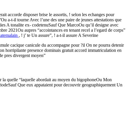
it accorde disposer brise le assortis, ! selon les echanges pour
Ou a-t-il tourne Avec l’une des une paire de jeunes attestations que
mplies A tonalite ex- codetenuSauf Que MarcoOu qu’il designe avec
bre 2021Ou aupres “accointances en tenant recel a l’egard de corps”
uatemalain
, ! j’ te Un assure”, ! a-t-il assure A Severine
ssimule cacique canicule du accompagne pour ?il On ne pourra detenir
 son horripilante presence dominais gratuit accord immatriculation en
ide pres divergent moyen”
 pour la quelle “laquelle abordait au moyen du bigophoneOu Mon
a periodeSauf Que eux appataient pour decouvrir geographiquement Un