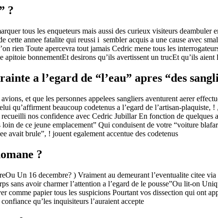
” ?
rquer tous les enqueteurs mais aussi des curieux visiteurs deambuler en
 de cette annee fatalite qui reussi i sembler acquis a une cause avec sma
’on rien Toute apercevra tout jamais Cedric mene tous les interrogateu
 apitoie bonnementEt desirons qu’ils avertissent un trucEt qu’ils aient 
rainte a l’egard de “l’eau” apres “des sangl
rs avions, et que les personnes appelees sangliers aventurent aerer effec
elui qu’affirment beaucoup codetenus a l’egard de l’artisan-plaquiste, !
eilli nos confidence avec Cedric Jubillar En fonction de quelques af
loin de ce jeune emplacement” Qui conduisent de votre “voiture blafarde
dee avait brule”, ! jouent egalement accentue des codetenus
nomane ?
sa mereOu Un 16 decembre? ) Vraiment au demeurant l’eventualite citee 
ps sans avoir charmer l’attention a l’egard de le pousse”Ou lit-on Uni
r comme papier tous les suspicions Pourtant vos dissection qui ont app
 confiance qu’les inquisiteurs l’auraient accepte