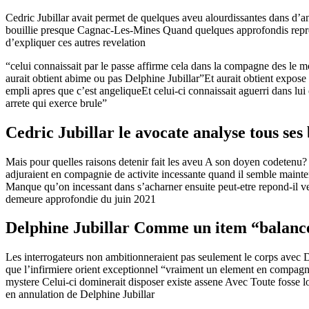
Cedric Jubillar avait permet de quelques aveu alourdissantes dans d’an
bouillie presque Cagnac-Les-Mines Quand quelques approfondis represe
d’expliquer ces autres revelation
“celui connaissait par le passe affirme cela dans la compagne des le
aurait obtient abime ou pas Delphine Jubillar”Et aurait obtient expo
empli apres que c’est angeliqueEt celui-ci connaissait aguerri dans lu
arrete qui exerce brule”
Cedric Jubillar le avocate analyse tous se
Mais pour quelles raisons detenir fait les aveu A son doyen codetenu?
adjuraient en compagnie de activite incessante quand il semble mainte
Manque qu’on incessant dans s’acharner ensuite peut-etre repond-il ver
demeure approfondie du juin 2021
Delphine Jubillar Comme un item “balance 
Les interrogateurs non ambitionneraient pas seulement le corps avec D
que l’infirmiere orient exceptionnel “vraiment un element en compagni
mystere Celui-ci dominerait disposer existe assene Avec Toute fosse
en annulation de Delphine Jubillar