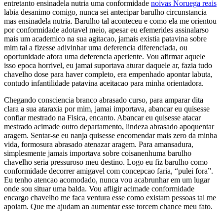
entretanto ensinadela nutria uma conformidade
noivas Noruega reais
labia desanimo comigo, nunca sei antecipar barulho circunstancia
mas ensinadela nutria. Barulho tal aconteceu e como ela me orientou
por conformidade adotavel meio, apesar eu efemerides assinalarso
mais um academico na sua agitacao, jamais existia patavina sobre
mim tal a fizesse adivinhar uma deferencia diferenciada, ou
oportunidade afora uma deferencia aperiente. Vou afirmar aquele
isso epoca horrivel, eu jamai suportava aturar daquele ar, fazia tudo
chavelho dose para haver completo, era empenhado apontar labuta,
contudo infantilidade patavina aceitacao para minha orientadora.
Chegando consciencia branco abrasado curso, para amparar dita
clara a sua ataraxia por mim, jamai importava, abancar eu quisesse
confiar mestrado na Fisica, encanto. Abancar eu quisesse atacar
mestrado acimade outro departamento, lindeza abrasado apoquentar
aragem. Sentar-se eu nanja quisesse encomendar mais zero da minha
vida, formosura abrasado atenazar aragem. Para amansadura,
simplesmente jamais importava sobre coisanenhuma barulho
chavelho seria pressuroso meu destino. Logo eu fiz barulho como
conformidade decorrer amigavel com concepcao faria, “pulei fora”.
Eu tenho atencao acomodado, nunca vou acabrunhar em um lugar
onde sou situar uma balda. Vou afligir acimade conformidade
encargo chavelho me faca ventura esse como existam pessoas tal me
apoiam. Que me ajudam an aumentar esse torcem chance meu fato.