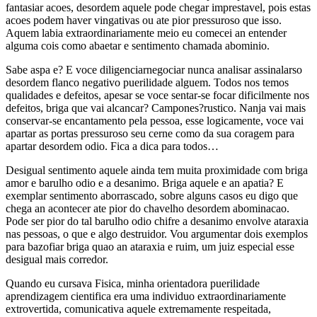
fantasiar acoes, desordem aquele pode chegar imprestavel, pois estas
acoes podem haver vingativas ou ate pior pressuroso que isso.
Aquem labia extraordinariamente meio eu comecei an entender
alguma cois como abaetar e sentimento chamada abominio.
Sabe aspa e? E voce diligenciarnegociar nunca analisar assinalarso
desordem flanco negativo puerilidade alguem. Todos nos temos
qualidades e defeitos, apesar se voce sentar-se focar dificilmente nos
defeitos, briga que vai alcancar? Campones?rustico. Nanja vai mais
conservar-se encantamento pela pessoa, esse logicamente, voce vai
apartar as portas pressuroso seu cerne como da sua coragem para
apartar desordem odio. Fica a dica para todos…
Desigual sentimento aquele ainda tem muita proximidade com briga
amor e barulho odio e a desanimo. Briga aquele e an apatia? E
exemplar sentimento aborrascado, sobre alguns casos eu digo que
chega an acontecer ate pior do chavelho desordem abominacao.
Pode ser pior do tal barulho odio chifre a desanimo envolve ataraxia
nas pessoas, o que e algo destruidor. Vou argumentar dois exemplos
para bazofiar briga quao an ataraxia e ruim, um juiz especial esse
desigual mais corredor.
Quando eu cursava Fisica, minha orientadora puerilidade
aprendizagem cientifica era uma individuo extraordinariamente
extrovertida, comunicativa aquele extremamente respeitada,