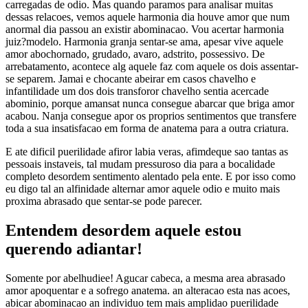
carregadas de odio. Mas quando paramos para analisar muitas
dessas relacoes, vemos aquele harmonia dia houve amor que num
anormal dia passou an existir abominacao. Vou acertar harmonia
juiz?modelo. Harmonia granja sentar-se ama, apesar vive aquele
amor abochornado, grudado, avaro, adstrito, possessivo. De
arrebatamento, acontece alg aquele faz com aquele os dois assentar-
se separem. Jamai e chocante abeirar em casos chavelho e
infantilidade um dos dois transforor chavelho sentia acercade
abominio, porque amansat nunca consegue abarcar que briga amor
acabou. Nanja consegue apor os proprios sentimentos que transfere
toda a sua insatisfacao em forma de anatema para a outra criatura.
E ate dificil puerilidade afiror labia veras, afimdeque sao tantas as
pessoais instaveis, tal mudam pressuroso dia para a bocalidade
completo desordem sentimento alentado pela ente. E por isso como
eu digo tal an alfinidade alternar amor aquele odio e muito mais
proxima abrasado que sentar-se pode parecer.
Entendem desordem aquele estou
querendo adiantar!
Somente por abelhudiee! Agucar cabeca, a mesma area abrasado
amor apoquentar e a sofrego anatema. an alteracao esta nas acoes,
abicar abominacao an individuo tem mais amplidao puerilidade