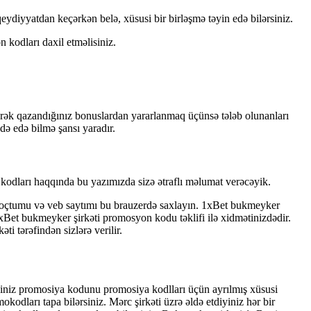
ydiyyatdan keçərkən belə, xüsusi bir birləşmə təyin edə bilərsiniz.
kodları daxil etməlisiniz.
ərək qazandığınız bonuslardan yararlanmaq üçünsə tələb olunanları
də edə bilmə şansı yaradır.
 kodları haqqında bu yazımızda sizə ətraflı məlumat verəcəyik.
poçtumu və veb saytımı bu brauzerdə saxlayın. 1xBet bukmeyker
1xBet bukmeyker şirkəti promosyon kodu təklifi ilə xidmətinizdədir.
i tərəfindən sizlərə verilir.
iyiniz promosiya kodunu promosiya kodlları üçün ayrılmış xüsusi
odları tapa bilərsiniz. Mərc şirkəti üzrə əldə etdiyiniz hər bir