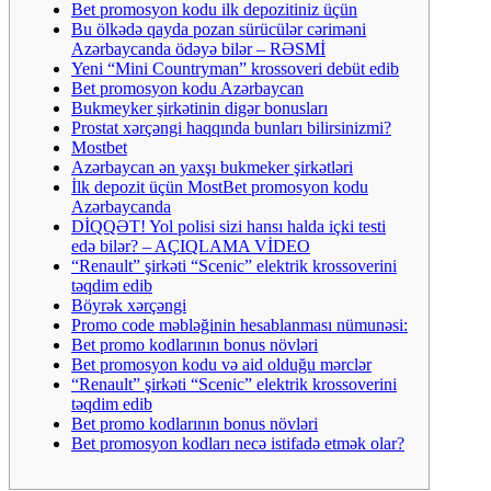
Bet promosyon kodu ilk depozitiniz üçün
Bu ölkədə qayda pozan sürücülər cəriməni
Azərbaycanda ödəyə bilər – RƏSMİ
Yeni “Mini Countryman” krossoveri debüt edib
Bet promosyon kodu Azərbaycan
Bukmeyker şirkətinin digər bonusları
Prostat xərçəngi haqqında bunları bilirsinizmi?
Mostbet
Azərbaycan ən yaxşı bukmeker şirkətləri
İlk depozit üçün MostBet promosyon kodu
Azərbaycanda
DİQQƏT! Yol polisi sizi hansı halda içki testi
edə bilər? – AÇIQLAMA VİDEO
“Renault” şirkəti “Scenic” elektrik krossoverini
təqdim edib
Böyrək xərçəngi
Promo code məbləğinin hesablanması nümunəsi:
Bet promo kodlarının bonus növləri
Bet promosyon kodu və aid olduğu mərclər
“Renault” şirkəti “Scenic” elektrik krossoverini
təqdim edib
Bet promo kodlarının bonus növləri
Bet promosyon kodları necə istifadə etmək olar?