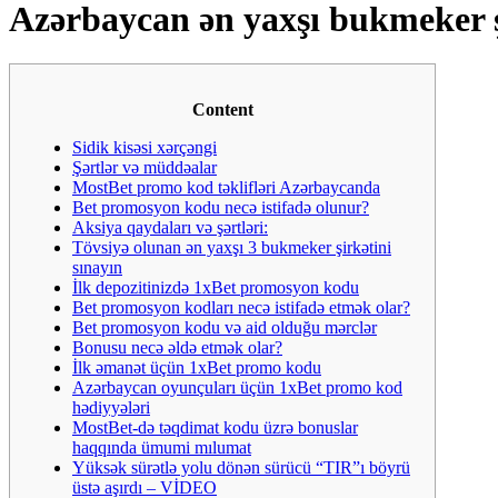
Azərbaycan ən yaxşı bukmeker şi
Content
Sidik kisəsi xərçəngi
Şərtlər və müddəalar
MostBet promo kod təklifləri Azərbaycanda
Bet promosyon kodu necə istifadə olunur?
Aksiya qaydaları və şərtləri:
Tövsiyə olunan ən yaxşı 3 bukmeker şirkətini
sınayın
İlk depozitinizdə 1xBet promosyon kodu
Bet promosyon kodları necə istifadə etmək olar?
Bet promosyon kodu və aid olduğu mərclər
Bonusu necə əldə etmək olar?
İlk əmanət üçün 1xBet promo kodu
Azərbaycan oyunçuları üçün 1xBet promo kod
hədiyyələri
MostBet-də təqdimat kodu üzrə bonuslar
haqqında ümumi mılumat
Yüksək sürətlə yolu dönən sürücü “TIR”ı böyrü
üstə aşırdı – VİDEO