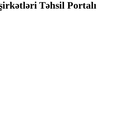
rkətləri Təhsil Portalı