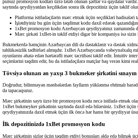
pulsuz promosyon kodları üzrə tələb olunan şərtlər və qaydalar vardır
saytında qeydiyyatdan keçdikdən sonra ilk depozitiniz üçün təklif olu
Platforma istifadəçilərin mərc etmək üçün seçdikləri hadisələri t
İşlətdiyiniz bu gün üçün təqdimat kodu daxil edərək qazandığın
1xBet promosyon kodu Azerbaycan qeydiyyatınız zamanında daxi
Mərc şirkəti 1xBet-in təklif etdiyi digər bir kompaniya isə sizin
Bukmekerdə həmçinin Azərbaycan dili də dəstəklənir və dəstək xidmət
təhlükəsizlik tədbirləri almışdır. 1xBet Azərbaycanda vəbeynəlxalq miq
oyunlarını əhatə edən hərtərəfli mərc təcrübəsi təklif edir. İntuitiv in
seçimlərini təqdim edir, bu da istifadəçilərə matçlar baş verən kimi rea
Tövsiyə olunan ən yaxşı 3 bukmeker şirkətini sınayın
Doğrudur, bilinməyən mənbələrdən faylların yüklənmə ehtimalı barədə
da tapacaqsınız.
Mərc şirkətinin saytı üzrə bir promosyon kodu necə istifadə etmək olar
1xBet bukmeyker şirkətinin saytında daxil edə bilərsiniz. 1xBet üçün t
qeydiyyatınızda daxil etmək üçün ilk öncə hər hansı bir qeydiyyat üsul
İlk depozitinizdə 1xBet promosyon kodu
Mərc şirkətinin sizlər üçün təqdim etdiyi bonusları əldə edə bilmək ü