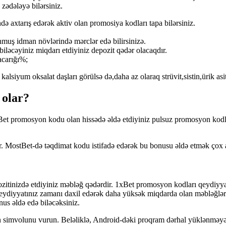
zədələyə bilərsiniz.
ə axtarış edərək aktiv olan promosiya kodları tapa bilərsiniz.
unmuş idman növlərində mərclər edə bilirsinizə.
iləcəyiniz miqdarı etdiyiniz depozit qədər olacaqdır.
bacarığı%;
alsiyum oksalat daşları görülsə də,daha az olaraq strüvit,sistin,ürik asit
 olar?
Bet promosyon kodu olan hissədə əldə etdiyiniz pulsuz promosyon kodl
r. MostBet-də təqdimat kodu istifadə edərək bu bonusu əldə etmək çox 
epozitinizdə etdiyiniz məbləğ qədərdir. 1xBet promosyon kodları qeydiy
 qeydiyyatınız zamanı daxil edərək daha yüksək miqdarda olan məbləğlər
s əldə edə biləcəksiniz.
n simvolunu vurun. Beləliklə, Android-dəki proqram dərhal yüklənməyə