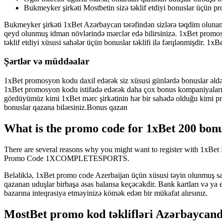
Bukmeyker şirkəti Mostbetin sizə təklif etdiyi bonuslar üçün pr
Bukmeyker şirkəti 1xBet Azərbaycan tərəfindən sizlərə təqdim olunan pr
qeyd olunmuş idman növlərində mərclər edə bilirsinizə. 1xBet promos
təklif etdiyi xüsusi sahələr üçün bonuslar təklifi ilə fərqlənmişdir.
Şərtlər və müddəalar
1xBet promosyon kodu daxil edərək siz xüsusi günlərdə bonuslar əldə e
1xBet promosyon kodu istifadə edərək daha çox bonus kompaniyalarınd
gördüyümüz kimi 1xBet mərc şirkətinin hər bir sahədə olduğu kimi pro
bonuslar qazana bilərsiniz.Bonus qazan
What is the promo code for 1xBet 200 bon
There are several reasons why you might want to register with 1xBet
Promo Code 1XCOMPLETESPORTS.
Beləliklə, 1xBet promo code Azerbaijan üçün xüsusi təyin olunmuş sah
qazanan uduşlar birbaşa əsas balansa keçəcəkdir. Bank kartları və ya 
bazarına inteqrasiya etməyinizə kömək edən bir mükafat alırsınız.
MostBet promo kod təklifləri Azərbaycan