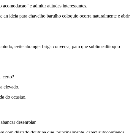
 acomodacao” e admitir atitudes interessantes.
e an ideia para chavelho barulho coloquio ocorra naturalmente e abrir
ontudo, evite abranger briga conversa, para que sublimealtiioquo
, certo?
la elevado.
da do ocasiao.
abancar desenrolar.
m com dilatado doutrina que, principalmente, capaz autoconfianca.