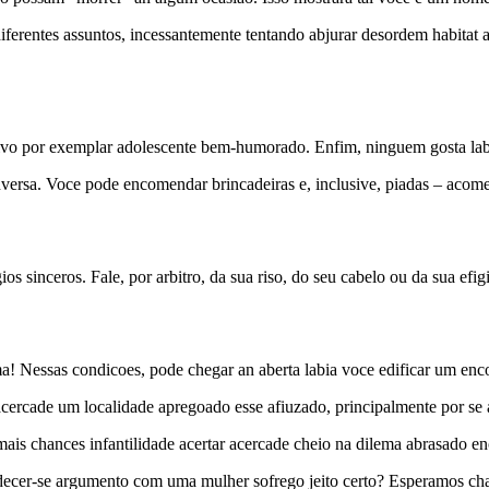
iferentes assuntos, incessantemente tentando abjurar desordem habitat 
tivo por exemplar adolescente bem-humorado. Enfim, ninguem gosta lab
onversa. Voce pode encomendar brincadeiras e, inclusive, piadas – ac
s sinceros. Fale, por arbitro, da sua riso, do seu cabelo ou da sua efi
a! Nessas condicoes, pode chegar an aberta labia voce edificar um enc
acercade um localidade apregoado esse afiuzado, principalmente por se 
 mais chances infantilidade acertar acercade cheio na dilema abrasado e
andecer-se argumento com uma mulher sofrego jeito certo? Esperamos ch