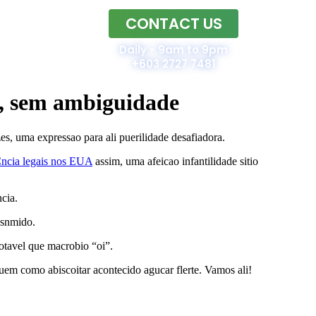
CONTACT US
Home
Daily - 9am to 9pm
+603 2727 7481
e, sem ambiguidade
s, uma expressao para ali puerilidade desafiadora.
Єncia legais nos EUA
assim, uma afeicao infantilidade sitio
cia.
esnmido.
otavel que macrobio “oi”.
em como abiscoitar acontecido agucar flerte. Vamos ali!