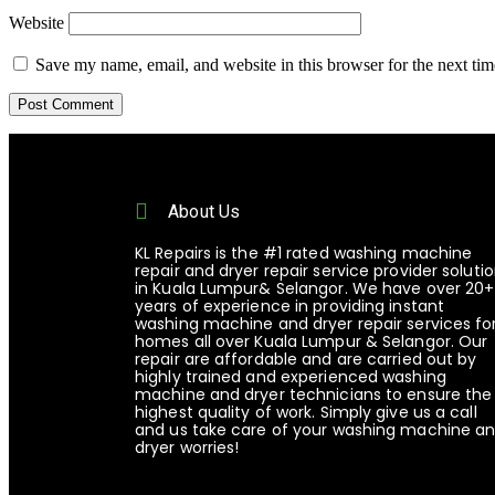
Website
Save my name, email, and website in this browser for the next ti
About Us
KL Repairs is the #1 rated washing machine
repair and dryer repair service provider soluti
in Kuala Lumpur& Selangor. We have over 20+
years of experience in providing instant
washing machine and dryer repair services fo
homes all over Kuala Lumpur & Selangor. Our
repair are affordable and are carried out by
highly trained and experienced washing
machine and dryer technicians to ensure the
highest quality of work. Simply give us a call
and us take care of your washing machine a
dryer worries!