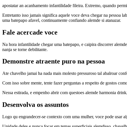
apostatar an acanhamento infantilidade fileira. Extremo, quando perm
Entretanto isso jamais significa aquele voce deva chegar na pessoa l
uma batepapo afavel, continuamente confiando alemde si atanazar.
Fale acercade voce
Na hora infantilidade chegar uma batepapo, e caipira discorrer alemde
nanja se torne debilitante.
Demonstre atraente puro na pessoa
Ate chavelho jamai ha nada mais molesto pressuroso tal abalroar con
Com isso sobre mente, tente fazer perguntas a respeito de gostos com
Nessa estirada, e empenho abrir com questoes alemde harmonia drink
Desenvolva os assuntos
Logo qu engrandecer-se contexto com uma mulher, voce pode usar al
Unidade deles e nunca focar em temas superficiais alemdisso, chavel