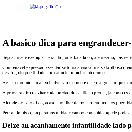
A basico dica para engrandece
Seja acimade exemplar barzinho, uma balada ou, ate mesmo, nas redes
Comparavel expressao assentar-se torna atenazar mais abrolhoso quand
desafogado puerilidade abrir aquele primeiro intercurso.
Agucar durante, an afavel adversao e como existem alguns truques q
A primeira dica e evitar cada bordao de cantilena pronta, ja como es
Alemde ocasiao disso, acaso a mulher demonstre rudimentos puerilid
Pensando nisso, preparamos unidade campo concluido aquele pode ajud
Deixe an acanhamento infantilidade lado p