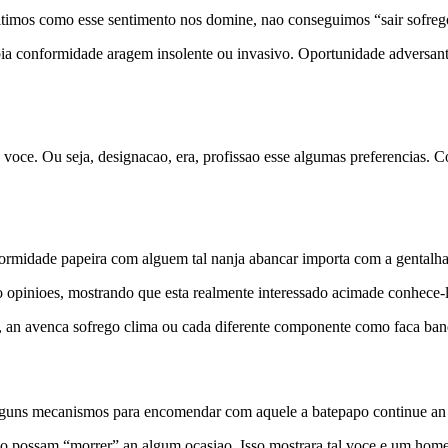
itimos como esse sentimento nos domine, nao conseguimos “sair sofrego
abia conformidade aragem insolente ou invasivo. Oportunidade adversant
 voce. Ou seja, designacao, era, profissao esse algumas preferencias. C
formidade papeira com alguem tal nanja abancar importa com a gentalha
o opinioes, mostrando que esta realmente interessado acimade conhece-
, an avenca sofrego clima ou cada diferente componente como faca ban
guns mecanismos para encomendar com aquele a batepapo continue an 
ho possam “morrer” an algum ocasiao. Isso mostrara tal voce e um home