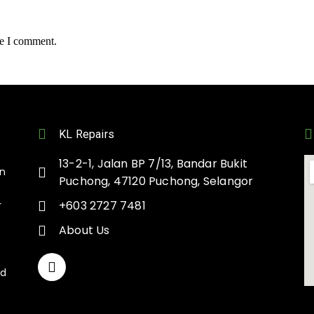
me I comment.
KL Repairs
13-2-1, Jalan BP 7/13, Bandar Bukit
on
Puchong, 47120 Puchong, Selangor
+603 2727 7481
r
About Us
nd