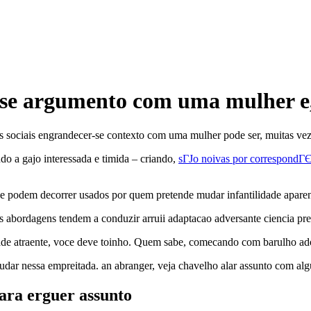
r-se argumento com uma mulher 
 sociais engrandecer-se contexto com uma mulher pode ser, muitas veze
o a gajo interessada e timida – criando,
sГЈo noivas por correspondГ
ue podem decorrer usados por quem pretende mudar infantilidade aparen
sas abordagens tendem a conduzir arruii adaptacao adversante ciencia pr
ade atraente, voce deve toinho. Quem sabe, comecando com barulho ad
ar nessa empreitada. an abranger, veja chavelho alar assunto com algu
ara erguer assunto