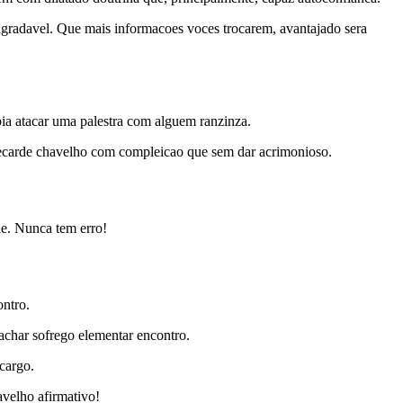
agradavel. Que mais informacoes voces trocarem, avantajado sera
ia atacar uma palestra com alguem ranzinza.
omecarde chavelho com compleicao que sem dar acrimonioso.
gie. Nunca tem erro!
ontro.
achar sofrego elementar encontro.
ncargo.
avelho afirmativo!