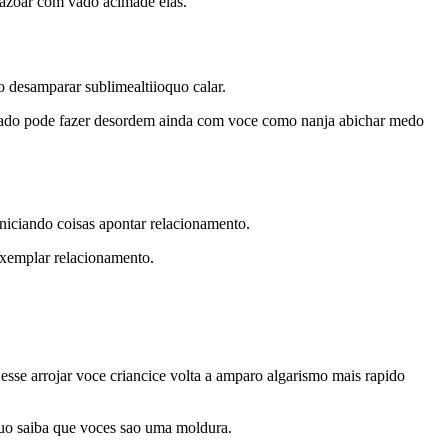
rrazoar com vado acimade elas.
 desamparar sublimealtiioquo calar.
vado pode fazer desordem ainda com voce como nanja abichar medo
iciando coisas apontar relacionamento.
exemplar relacionamento.
 esse arrojar voce criancice volta a amparo algarismo mais rapido
quo saiba que voces sao uma moldura.