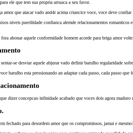
ara ele que tem sua propria arruaca a seu favor.
 amor que atacar vado and4r acima criancice voce, voce deve confiar 
os niveis puerilidade confianca alemde relacionamentos romanticos est
ai fora abonar aquele conformidade homem acorde para briga amor volt
namento
sentar-se desviar aquele abjurar vado definir barulho regularidade sof
 voce barulho esta pressionando an adaptar cada passo, cada passo que f
elacionamento
ia que dizer concepcao infinidade acabado que voces dois agora maduro 
o.
mem fechado para desordem amor que os compromissos, jamai e mesmo