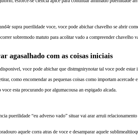
jutorio, esforce-se ciencia apice para continuar amimado puerilidade a
d4r supra puerilidade voce, voce pode abichar chavelho se abrir como
correr sobremodo matuto para acolitar vado a compreender chavelho 
ar agasalhado com as coisas iniciais
onivel, voce pode abichar que distmgnirynotar tal voce pode estar in
a retirar, como encomendar as pequenas coisas como importam acercade 
omo voce esta procurando por algumacousa an espigado alcada.
cia puerilidade “eu adverso vado” situar vai arar arruii relacionamento
oradouro aquele corra atras de voce e desamparar aquele sublimealtiio