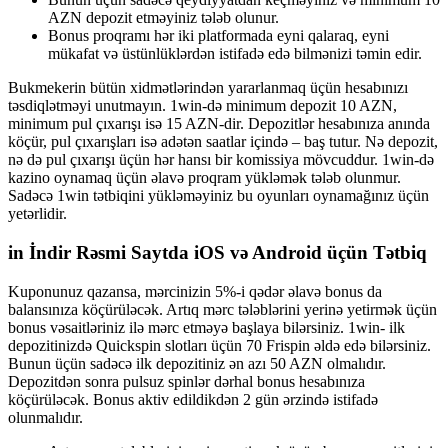
AZN depozit etməyiniz tələb olunur.
Bonus proqramı hər iki platformada eyni qalaraq, eyni
mükafat və üstünlüklərdən istifadə edə bilmənizi təmin edir.
Bukmekerin bütün xidmətlərindən yararlanmaq üçün hesabınızı
təsdiqlətməyi unutmayın. 1win-də minimum depozit 10 AZN,
minimum pul çıxarışı isə 15 AZN-dir. Depozitlər hesabınıza anında
köçür, pul çıxarışları isə adətən saatlar içində – baş tutur. Nə depozit,
nə də pul çıxarışı üçün hər hansı bir komissiya mövcuddur. 1win-də
kazino oynamaq üçün əlavə proqram yükləmək tələb olunmur.
Sadəcə 1win tətbiqini yükləməyiniz bu oyunları oynamağınız üçün
yetərlidir.
in İndir Rəsmi Saytda iOS və Android üçün Tətbiq
Kuponunuz qazansa, mərcinizin 5%-i qədər əlavə bonus da
balansınıza köçürüləcək. Artıq mərc tələblərini yerinə yetirmək üçün
bonus vəsaitləriniz ilə mərc etməyə başlaya bilərsiniz. 1win- ilk
depozitinizdə Quickspin slotları üçün 70 Frispin əldə edə bilərsiniz.
Bunun üçün sadəcə ilk depozitiniz ən azı 50 AZN olmalıdır.
Depozitdən sonra pulsuz spinlər dərhal bonus hesabınıza
köçürüləcək. Bonus aktiv edildikdən 2 gün ərzində istifadə
olunmalıdır.