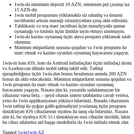
1win-də minimum depozit 10 AZN, minimum pul çıxarışı isə
15 AZN-dir.
1win mobil proqramını yükləməklə siz rahatlıq və ümumi
təcrübənizi artıran maraqlı xüsusiyyətlərə çıxış əldə edirsiniz.
Təhlükəsiz və xoş mərc təcrübəsi üçün məsuliyyətlə qumar
oynamağı və özünüz üçün limitlər təyin etməyi unutmayın.
1win-də kazino oynamaq üçün əlavə proqram yükləmək tələb
olunmur.
Məmnun müştərilərin sırasına qoşulun və 1win proqramı ilə
mərc etmək və kazino oyunları oynamaq həyəcanını yaşayın.
1win-in həm iOS, həm də Android istifadəçiləri üçün istifadəçi dostu
və Azərbaycan dilində mobil tətbiq təklif edir. Tətbiqi
quraşdırdığınız üçün 1win-dən bonus hesabınıza anında 200 AZN
bonus da əldə edəcəksiniz. Məmnun müştərilərin sırasına qoşulun və
1win proqramı ilə mərc etmək və kazino oyunları oynamaq
həyəcanını yaşayın. Nəzərə alın ki, yuxarıda sadalanmayan bir
cihazınız varsa belə, – qeyd olunan sistem tələblərinə cavab verirsə,
yenə də 1win applikasiyasını yükləyə bilərsiniz. Burada cihazınızın
1win tətbiqi ilə uyğun gəlib-gəlmədiyini yoxlamaq üçün proqramı
dəstəkləyən iOS cihazlarının siyahısı ilə tanış ola bilərsiniz. Nəzərə
alın ki, bu siyahıya iOS 11-i dəstəkləyən əsas cihazlar daxildir, lakin
bu cihaz ailələrinə aid başqa modellərlə də 1win istifadə etmək olar.
Tagged
1win
1win AZ