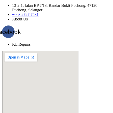
13-2-1, Jalan BP 7/13, Bandar Bukit Puchong, 47120
Puchong, Selangor
+603 2727 7481
About Us
acebook
KL Repairs