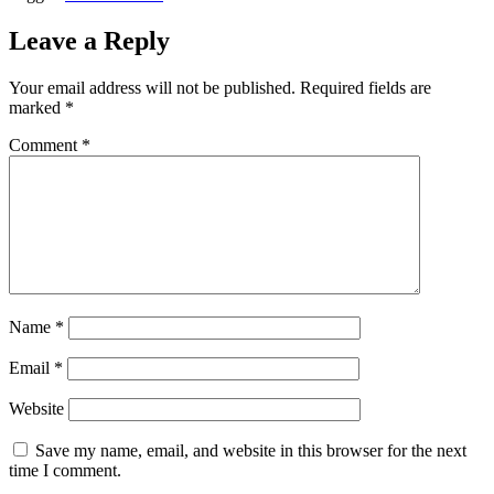
Leave a Reply
Your email address will not be published.
Required fields are
marked
*
Comment
*
Name
*
Email
*
Website
Save my name, email, and website in this browser for the next
time I comment.