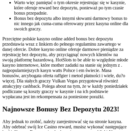
Warto więc pamiętać o tym okresie rejestrując się w kasynie,
które oferuje reward bez depozytu, ponieważ po tym czasie
bonus przepadnie.
Bonus bez depozytu albo innymi słowami darmowy bonus to
nic innego jak cuma-cuma oferowany przez kasyna online dla
swoich graczy.
Przeciętne polskie kasyno online added bonus bez depozytu
przedstawia wraz z linkiem do pełnego regulaminu zawartego w
danej ofercie. Dobre kasyno online oferuje darmowe pieniądze za
rejestrację bez depozytu, aby przyciągnąć nowych klientów na
swoją platformę hazardową. HotSlots to be able to względnie młode
kasyno internetowe, które mother zadatki na stanie się jednym z .
najpopularniejszych kasyn watts Polsce i em świecie. Masa
bonusów, arcybogata oferta raffgier i metod płatności i wiele, du?o
więcej. Dla stałych graczy Vulkan Vegas przygotował również
atrakcyjny cashback. Polega about na tym, że w każdy poniedziałek
podliczane są koszty graczy w kasynie i na ich podstawie
wypłacana jest im rekompensata za poniesione porażki.
Najnowsze Bonusy Bez Depozytu 2023!
Aby jednak to zrobić, należy zarejestrować się na stronie kasyna.
Aby odebrać swój Ice Casino reward, musisz wykonać następujące