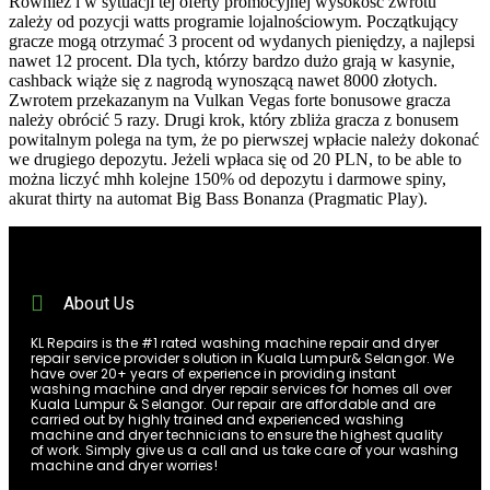
Również i w sytuacji tej oferty promocyjnej wysokość zwrotu
zależy od pozycji watts programie lojalnościowym. Początkujący
gracze mogą otrzymać 3 procent od wydanych pieniędzy, a najlepsi
nawet 12 procent. Dla tych, którzy bardzo dużo grają w kasynie,
cashback wiąże się z nagrodą wynoszącą nawet 8000 złotych.
Zwrotem przekazanym na Vulkan Vegas forte bonusowe gracza
należy obrócić 5 razy. Drugi krok, który zbliża gracza z bonusem
powitalnym polega na tym, że po pierwszej wpłacie należy dokonać
we drugiego depozytu. Jeżeli wpłaca się od 20 PLN, to be able to
można liczyć mhh kolejne 150% od depozytu i darmowe spiny,
akurat thirty na automat Big Bass Bonanza (Pragmatic Play).
About Us
KL Repairs is the #1 rated washing machine repair and dryer
repair service provider solution in Kuala Lumpur& Selangor. We
have over 20+ years of experience in providing instant
washing machine and dryer repair services for homes all over
Kuala Lumpur & Selangor. Our repair are affordable and are
carried out by highly trained and experienced washing
machine and dryer technicians to ensure the highest quality
of work. Simply give us a call and us take care of your washing
machine and dryer worries!