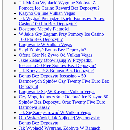
Jak Można Wypłacić Wygrane Zdobyte Za
Pomocą Ice Casino Reward Bez Depozytu?
Kasyno On-line Vulkan Vegas
Jak Wygrać Pieniądze Dzięki Bonusowi Snow
Casino 100 Pln Bez Depozytu?
Dostępne Metody Płatności
W Jakie Gry Zagram Przy Pomocy Ice Casino
100 Pln Bez Depozytu?
Logowanie W Vulkan Vegas
Skąd Zdobyć Bonus Bez Depozytu?
Oferta Gier Na Żywo Od Vulkan Vegas
Jakie Zasady Obowiązują W Przypadku
Icecasino 50 Free Spinów Bez Depozytu?
Jak Korzystać Z Bonusu Bez Depozytu?
Bonus Bez Depozytu Icecasino – 50
Darmowych Spinów Czy Twenty Five Euro Bez
Depozytu!
Logowanie Się W Kasynie Vulkan Vegas
Czy Mogę Jednocześnie Odebrać Ice Kasyno 50
Spinów Bez Depozytu Oraz Twenty Five Euro
Darmowa Kasa?
Jak Się Zarejestrować W Vulkan Vegas
Oto Wskazówki, Jak Najlepiej Wykorzystać
Bonus Bez Depozytu
Jak Wypłacić Wygrane, Zdobyte W Ramach