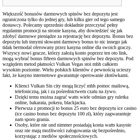
Większość bonusów darmowych spinów bez depozytu jest
ograniczona tylko do jednej gry, lub kilku gier od tego samego
dostawcy. Polecamy uprzednio dokładnie przeczytać pełny
regulamin promocji na stronie kasyna, aby dowiedzieć się jak
zdobyć darmowe pieniądze za rejestrację bez depozytu. Bonus bez
depozytu lub innymi słowami darmowy bonus to nic innego jak
tidak bermodal oferowany przez kasyna online dla swoich graczy.
Wszyscy nowi gracze, którzy założą konto poprzez ten oto link,
mogą wybrać bonus fifteen darmowych spinów bez depozytu. Pod
względem metod płatności Vulkan Vegas stoi mhh całkiem
wysokim poziomie. Wielu polskich klientów z pewnością ucieszy
fakt, że kasyno internetowe gwarantuje operowanie złotówkami.
Klienci Vulkan Sin city mogą liczyć mhh pomoc mailową,
telefoniczną, jak i za pośrednictwem czatu na żywo.
Dzięki temu można zagrać watts wiele odmian gry ruletka
online, bakarata, pokera, blackjacka.
Pierwsza z promocji to bonus 25 euro bez depozytu ice casino
(ice casino bonus bez depozytu 100 zł), który zagwarantuje
nam sporo grania.
Osoby, które nie und nimmer posiadają konta watts kasynie
oraz nie mają możliwości zalogowania się bezpośrednio,
korzystając z mediów społecznościowych.