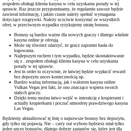
zespołem obsługi klienta kasyna w celu uzyskania porady w tej
sprawie. Raz jeszcze przypominamy, że regulamin zawsze będzie
zawierał informację, t jakim czasie należy spełnić wymagania
dotyczące rozgrywki. Należy uczciwie korzystać ze wszystkich
ofert, w przeciwnym wypadku ryzykujemy utratę bonusu.
Bonusy są bardzo ważne dla nowych graczy i dlatego właśnie
kasyna online je oferują.
Może się również zdarzyć, że gracz zapomni hasła do
logowania.
Najlepszym ruchem t tym wypadku, będzie skontaktowanie
się z . zespołem obsługi klienta kasyna w celu uzyskania
porady w tej sprawie.
Jest in order to oczywiste, że łatwiej będzie wypłacić reward
bez depozytu unces koniecznością np.
Bardzo ważną informacją, jak i walorem kasyna online
Vulkan Vegas jest fakt, że ono znacząco wspiera swoich
stałych graczy.
Dzięki temu można łatwo wejść w interakcję z krupierami i
actually krupierkami i poczuć atmosferę prawdziwego kasyna
Las Vegas.
Będziemy aktualizować tę listę o najnowsze bonusy bez depozytu,
gdy tylko się pojawią. Nie – carry out wyboru będziesz miał tylko
jeden unces bonusów, dlatego dobrze zastanów się, który jest dla