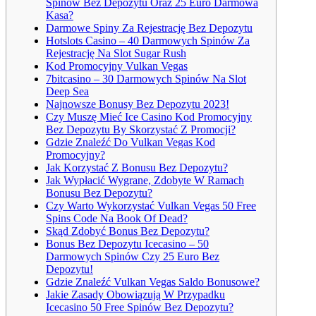
Spinów Bez Depozytu Oraz 25 Euro Darmowa
Kasa?
Darmowe Spiny Za Rejestrację Bez Depozytu
Hotslots Casino – 40 Darmowych Spinów Za
Rejestrację Na Slot Sugar Rush
Kod Promocyjny Vulkan Vegas
7bitcasino – 30 Darmowych Spinów Na Slot
Deep Sea
Najnowsze Bonusy Bez Depozytu 2023!
Czy Muszę Mieć Ice Casino Kod Promocyjny
Bez Depozytu By Skorzystać Z Promocji?
Gdzie Znaleźć Do Vulkan Vegas Kod
Promocyjny?
Jak Korzystać Z Bonusu Bez Depozytu?
Jak Wypłacić Wygrane, Zdobyte W Ramach
Bonusu Bez Depozytu?
Czy Warto Wykorzystać Vulkan Vegas 50 Free
Spins Code Na Book Of Dead?
Skąd Zdobyć Bonus Bez Depozytu?
Bonus Bez Depozytu Icecasino – 50
Darmowych Spinów Czy 25 Euro Bez
Depozytu!
Gdzie Znaleźć Vulkan Vegas Saldo Bonusowe?
Jakie Zasady Obowiązują W Przypadku
Icecasino 50 Free Spinów Bez Depozytu?