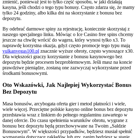
zmienić, ponieważ jest to tylko część sposobu, w jaki działają
kasyna, jeśli chodzi o tego typu bonusy. Często zdarza się, że mamy
tylko 24 godziny, albo kilka dni na skorzystanie z bonusu bez
depozytu.
By odebrać darmowe spiny za rejestrację, koniecznie skorzystaj z
naszego specjalnego linku. Mówiąc o Ice Casino free spins chcemy
jeszcze na chwilę wrócić do wagera, który wynosi tylko x3. To
naprawdę korzystna okazja, gdyż często promocje tego typu mają
vulkanvegas100.pl
znacznie wyższe obroty, często wynoszące x30.
Dla większości graczy korzystanie z bonusu kasynowego bez
depozytu będzie procesem bezproblemowym. Jeśli masz na koncie
prawdziwe pieniądze, zostaną one zazwyczaj wykorzystane przed
środkami bonusowymi.
Oto Wskazówki, Jak Najlepiej Wykorzystać Bonus
Bez Depozytu
Masa bonusów, arcybogata oferta gier i metod płatności i wiele,
wiele więcej. Przeciętne polskie kasyno online bonus bez depozytu
przedstawia wraz z linkiem do pełnego regulaminu zawartego w
danej ofercie. Do czasu spełnienia warunków obrotu, wygrane z
bonusu bez depozytu będą przechowywane na Twoim „Saldzie
Bonusowym”. W większości przypadków, będziesz musiał spełnić
wymagania dotyczące zakładów lub gry, zanim będziesz w stanie