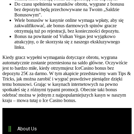
Do czasu spełnienia warunków obrotu, wygrane z bonusu
bez depozytu będą przechowywane na Twoim „Saldzie
Bonusowym”.
Wiele bonusów w kasynie online wymaga wpłaty, aby się
zakwalifikować, ale bonus darmowych spinów gracze
otrzymują tuż po rejestracji, bez konieczności depozytu.
Bonus na powitanie od Vulkan Vegas jest wyjątkowo
atrakcyjny, o ile skorzysta się z naszego ekskluzywnego
linku.
Kiedy gracz wypełni wymagania dotyczące obrotu, wygrana
automatycznie zostanie przeniesiona na saldo główne. Oczywiście
jest to bardzo miłe, kiedy otrzymujesz IceCasino bonus bez
depozytu 25€ za darmo. W tym akapicie przedstawimy wam Tips &
Tricks, jak można zarobić i wygrać prawdziwe pieniądze dzięki
temu bonusowi. Grając w kasynach internetowych na pewno
spotkałeś się z różnymi typami promocji. Obecnie taki bonus
odebrać można w jednym z najpopularniejszych kasyn w naszym
kraju – mowa tutaj o Ice Casino bonus.
About Us