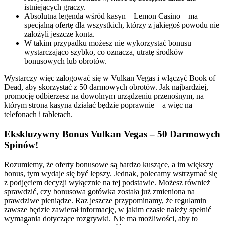
istniejących graczy.
Absolutna legenda wśród kasyn – Lemon Casino – ma
specjalną ofertę dla wszystkich, którzy z jakiegoś powodu nie
założyli jeszcze konta.
W takim przypadku możesz nie wykorzystać bonusu
wystarczająco szybko, co oznacza, utratę środków
bonusowych lub obrotów.
Wystarczy więc zalogować się w Vulkan Vegas i włączyć Book of
Dead, aby skorzystać z 50 darmowych obrotów. Jak najbardziej,
promocję odbierzesz na dowolnym urządzeniu przenośnym, na
którym strona kasyna działać będzie poprawnie – a więc na
telefonach i tabletach.
Ekskluzywny Bonus Vulkan Vegas – 50 Darmowych
Spinów!
Rozumiemy, że oferty bonusowe są bardzo kuszące, a im większy
bonus, tym wydaje się być lepszy. Jednak, polecamy wstrzymać się
z podjęciem decyzji wyłącznie na tej podstawie. Możesz również
sprawdzić, czy bonusowa gotówka została już zmieniona na
prawdziwe pieniądze. Raz jeszcze przypominamy, że regulamin
zawsze będzie zawierał informację, w jakim czasie należy spełnić
wymagania dotyczące rozgrywki. Nie ma możliwości, aby to