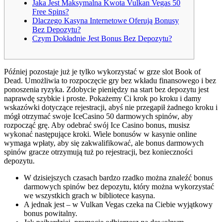
Jaka Jest Maksymalna Kwota Vulkan Vegas 50
Free Spins?
Dlaczego Kasyna Internetowe Oferują Bonusy
Bez Depozytu?
Czym Dokładnie Jest Bonus Bez Depozytu?
Później pozostaje już je tylko wykorzystać w grze slot Book of
Dead. Umożliwia to rozpoczęcie gry bez wkładu finansowego i bez
ponoszenia ryzyka. Zdobycie pieniędzy na start bez depozytu jest
naprawdę szybkie i proste. Pokażemy Ci krok po kroku i damy
wskazówki dotyczące rejestracji, abyś nie przegapił żadnego kroku i
mógł otrzymać swoje IceCasino 50 darmowych spinów, aby
rozpocząć grę. Aby odebrać swój Ice Casino bonus, musisz
wykonać następujące kroki. Wiele bonusów w kasynie online
wymaga wpłaty, aby się zakwalifikować, ale bonus darmowych
spinów gracze otrzymują tuż po rejestracji, bez konieczności
depozytu.
W dzisiejszych czasach bardzo rzadko można znaleźć bonus
darmowych spinów bez depozytu, który można wykorzystać
we wszystkich grach w bibliotece kasyna.
A jednak jest – w Vulkan Vegas czeka na Ciebie wyjątkowy
bonus powitalny.