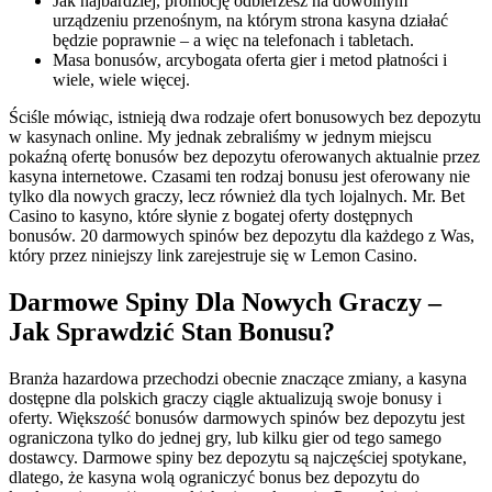
Jak najbardziej, promocję odbierzesz na dowolnym
urządzeniu przenośnym, na którym strona kasyna działać
będzie poprawnie – a więc na telefonach i tabletach.
Masa bonusów, arcybogata oferta gier i metod płatności i
wiele, wiele więcej.
Ściśle mówiąc, istnieją dwa rodzaje ofert bonusowych bez depozytu
w kasynach online. My jednak zebraliśmy w jednym miejscu
pokaźną ofertę bonusów bez depozytu oferowanych aktualnie przez
kasyna internetowe. Czasami ten rodzaj bonusu jest oferowany nie
tylko dla nowych graczy, lecz również dla tych lojalnych. Mr. Bet
Casino to kasyno, które słynie z bogatej oferty dostępnych
bonusów. 20 darmowych spinów bez depozytu dla każdego z Was,
który przez niniejszy link zarejestruje się w Lemon Casino.
Darmowe Spiny Dla Nowych Graczy –
Jak Sprawdzić Stan Bonusu?
Branża hazardowa przechodzi obecnie znaczące zmiany, a kasyna
dostępne dla polskich graczy ciągle aktualizują swoje bonusy i
oferty. Większość bonusów darmowych spinów bez depozytu jest
ograniczona tylko do jednej gry, lub kilku gier od tego samego
dostawcy. Darmowe spiny bez depozytu są najczęściej spotykane,
dlatego, że kasyna wolą ograniczyć bonus bez depozytu do