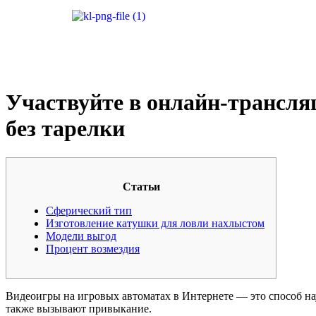
Участвуйте в онлайн-трансляц
без тарелки
Статьи
Сферический тип
Изготовление катушки для ловли нахлыстом
Модели выгод
Процент возмездия
Видеоигры на игровых автоматах в Интернете — это способ нау
также вызывают привыкание.