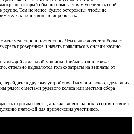
выигрыш, который обычно помогает вам увеличить свой
раунде. Тем не менее, будьте осторожны, чтобы не
мете, как их правильно опробовать.
томате медленно и постепенно. Чем выше доля, тем больше
ыбрать проверенное и начать появляться в онлайн-казино,
 для каждой отдельной машины. Любые казино также
ого, отдельно выделяются только затраты на выплаты от
о, перейдите к другому устройству. Тысячи игроков, сделавших
ны рядом с местами рулевого колеса или местами сбора
авать игрокам советы, а также влиять на них в соответствии с
ркуляцию платежей для привлечения участников.