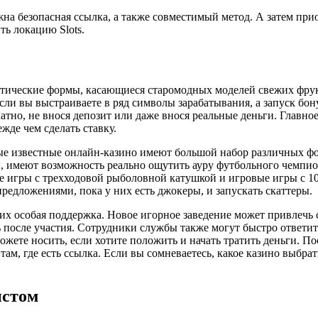
жна безопасная ссылка, а также совместимый метод.
А затем при
ть локацию Slots.
матические формы, касающиеся старомодных моделей свежих фру
сли вы выстраиваете в ряд символы зарабатывания, а запуск бо
латно, не внося депозит или даже внося реальные деньги. Главн
жде чем сделать ставку.
е известные онлайн-казино имеют большой набор различных фор
, имеют возможность реально ощутить ауру футбольного чемпи
е игры с трехходовой рыболовной катушкой и игровые игры с 1
едложениями, пока у них есть джокеры, и запускать скаттеры.
их особая поддержка. Новое игорное заведение может привлеч
ь после участия. Сотрудники службы также могут быстро ответит
 можете носить, если хотите положить и начать тратить деньги.
ам, где есть ссылка. Если вы сомневаетесь, какое казино выбра
ыстом