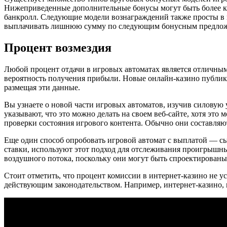
Нижеприведенные дополнительные бонусы могут быть более кр
банкролл. Следующие модели вознаграждений также просты в и
выплачивать лишнюю сумму по следующим бонусным предложени
Процент возмездия
Любой процент отдачи в игровых автоматах является отличным 
вероятность получения прибыли. Новые онлайн-казино публикую
размещая эти данные.
Вы узнаете о новой части игровых автоматов, изучив силовую
указывают, что это можно делать на своем веб-сайте, хотя это
проверки состояния игрового контента. Обычно они составляю
Еще один способ опробовать игровой автомат с выплатой — сыг
ставки, используют этот подход для отслеживания проигрышны
воздушного потока, поскольку они могут быть спроектированы 
Стоит отметить, что процент комиссии в интернет-казино не ус
действующим законодательством. Например, интернет-казино, 