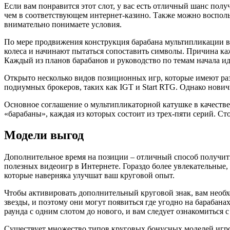
Если вам понравится этот слот, у вас есть отличный шанс пол
чем в соответствующем интернет-казино. Также можно восполь
внимательно понимаете условия.
По мере продвижения конструкция барабана мультипликации в 
колеса и начинают пытаться сопоставить символы. Причина каж
Каждый из планов барабанов и руководство по темам начала 
Открыто несколько видов позиционных игр, которые имеют ра
подиумных брокеров, таких как IGT и Start RTG. Однако нови
Основное соглашение о мультипликаторной катушке в качестве 
«барабаны», каждая из которых состоит из трех-пяти серий. Ст
Модели выгод
Дополнительное время на позиции – отличный способ получить
полезных видеоигр в Интернете. Гораздо более увлекательные,
которые наверняка улучшат ваш круговой опыт.
Чтобы активировать дополнительный круговой знак, вам необхо
звезды, и поэтому они могут появиться где угодно на барабана
раунда с одним слотом до нового, и вам следует ознакомиться с
Существует множество типов круговых бонусных моделей игро