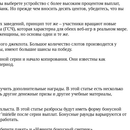
вы выберете устройство с более высоким процентом выплат,
нк. Но прежде чем вносить десять центов, убедитесь, что вы
х заведений, принцип тот же – участники вращают новые
(ГСЧ), которая характерна для обеих веб-игр в реальном мире.
женщины, но основы одни и те же.
го джекпота. Большое количество слотов производится у
ры, имеют большие шансы на победу.
нной серии и начало копирования. Они известны как
период.
чить дополнительные награды. В этой статье есть несколько
ать другие денежные призы и другие учебные материалы,
хлыста. В этой статье разбросы будут иметь форму бонусной
’mirielle после серии выплат. Бонусные раунды варьируются от
работать.
берите пакет» и «Начните бонусный счетчик».