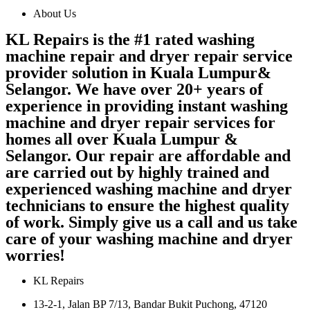
About Us
KL Repairs is the #1 rated washing
machine repair and dryer repair service
provider solution in Kuala Lumpur&
Selangor. We have over 20+ years of
experience in providing instant washing
machine and dryer repair services for
homes all over Kuala Lumpur &
Selangor. Our repair are affordable and
are carried out by highly trained and
experienced washing machine and dryer
technicians to ensure the highest quality
of work. Simply give us a call and us take
care of your washing machine and dryer
worries!
KL Repairs
13-2-1, Jalan BP 7/13, Bandar Bukit Puchong, 47120