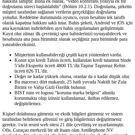
hakkına sahiptir. Buna ek olarak, “video konferans yoluyla ek bir
doğrulama süreci başlatılabilir” (Bölüm 10.2.1). Doğrulama, şirketin
müşteri tarafından sağlanan verilerin gerçekliğini doğrulama
yoludur. Reddetme durumunda oyuncu, oyun hesabını tek taraflı
olarak kapatma hakkını saklı tutar. Bahis şirketi, Android ve iOS için
ana kaynaktan indirilebilen ayrı bahis uygulamaları geliştirmiştir.
Kayıt olur olmaz ilk çevrimiçi spor bahislerinizi oynayabilecek ve
hesabınıza ana para biriminiz olarak seçtiğiniz para biriminde para
yatırabileceksiniz.
Müşterinin kullanabileceği çeşitli kayıt yöntemleri vardır.
Konut için kredi Tahsis ücreti, kullanılan kredi tutarının binde
5’idir.Ekspertiz ücreti 4800 TL’dir.Taşınır Taşınmaz Rehin
ücreti 826 TL’dir.
Değer ne kadar yüksek olursa, oranlar da o kadar düşük olur.
Bu maceracı dört makaralı, 25 hatlı yuvada Nakitli bir Zula
Birimi ve Vahşi Gizli Özellik bulunur.
BIST isim ve logosu “koruma marka belgesi” altında
korunmakta olup izinsiz kullanılamaz, iktibas edilemez,
değiştirilemez.
Kişisel dolabınıza gitmeniz ve eksik bilgileri girmeniz ve sistem
tarafından belirlenen şifrenizi ve giriş bilgilerinizi değiştirmeniz
gerekir. 1win resmi web sitesi 21 dile çevrilmiş ve uyarlanmıştır.
Ofis, Curaçao merkezli bir alt lisans olan Antillephone NV