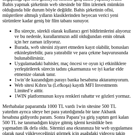
Bahis yapmak şirketinin web sitesinde bir film izlemek mümkün
olduğunda bile durum böyle değildir. Bahis şirketinin ofisi,
müşterilere altmışlı yılların klasiklerinden heyecan verici yeni
sürümlere kadar geniş bir film tabanı sunuyor.
Bu süreçte, sürekli olarak kullanıcı geri bildirimlerini alıyoruz
ve bu nedenle, kurallarımızın adil olduğundan emin olmak
için her zaman izliyoruz.
Burada, web sitesini ziyaret etmeden kayıt olabilir, bonusları
etkinleştirebilir, para yatırabilir ve para çekme başvurusunda
bulunabilirsiniz.
Uygulamadaki bahisler, maç öncesi ve oyun içi etkinliklere
yerleştirilerek sürecin tadını çıkarmanıza ve iyi karlar elde
etmenize olanak tanır.
1win’de kazandığım parayı banka hesabıma aktaramıyorum.
Web sitesi Kıbrıs’ta (Lefkoşa) kayıtlı MFI Investments
Limited’e aittir.
1WIN platformunun koyu renkleri rahattır ve gözleri yormaz.
Merhabalar paparamda 1000 TL vardı 1win sitesine 500 TL
yatırdım ayrıca siteye her para yatırdığımda bir tane Akbank
hesabına gidiyordu param. Sonra Papara’ya giriş yaptım geri kalan
500 TL ise tanımadığım kişiye gitmiş işlemi kesinlikle ben
yapmadım ilk defa oldu. Sitemizi ana ekranınıza bir web uygulaması
olarak nasıl yükleyeceğinizi görmek için aşağıdaki videoyu takip