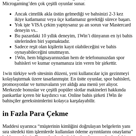
Microgaming’den çok çeşitli oyunlar sunar.
Ancak cimrilik akla üstün gelmediği ve bahsinizi 2-3 kez
ikiye katlamanız veya üçe katlamanız gerektiği sürece başarı.
Yok işte VISA çekim yaptıysanız şu an sorun var Mastercard
deneyin vs..
Bu pazardaki 10 yıllık deneyim, 1Win’i dünyanın en iyi bahis
sitelerinden biri yapmaktadır.
Sadece reşit olan kişilerin kayıt olabileceğini ve bahis
oynayabileceğini unutmayın.
1Win, hem bilgisayarınızdan hem de telefonunuzdan spor
bahisleri ve kumar oynamanıza izin veren bir şirkettir.
1win türkiye web sitesinin düzeni, yeni kullanıcılar için gezinmeyi
kolaylaştırmak üzere tasarlanmıştır. En üstte oyunlar, spor bahisleri,
promosyonlar ve turnuvaların yer aldığı ana menü yer alıyor.
Merkezde bonuslar ve çeşitli popüler slotlar makineleri hakkında
pankartlar içeren bir kaydırıcı var. Online bahis şirketi 1Win ile
bahisçiler gereksinimlerini kolayca karşılayabilir.
in Fazla Para Çekme
Maddesi uyarınca “müşterinin kimliğini doğrulayan belgelerin yanı
sıra sitedeki tüm işlemlerde kullanılan ödeme ayrıntılarını onaylama”