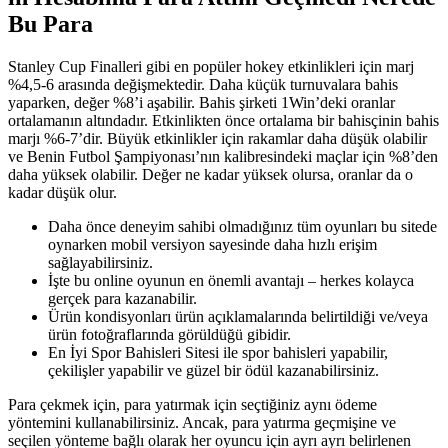
Bu Para
Stanley Cup Finalleri gibi en popüler hokey etkinlikleri için marj
%4,5-6 arasında değişmektedir. Daha küçük turnuvalara bahis
yaparken, değer %8’i aşabilir. Bahis şirketi 1Win’deki oranlar
ortalamanın altındadır. Etkinlikten önce ortalama bir bahisçinin bahis
marjı %6-7’dir. Büyük etkinlikler için rakamlar daha düşük olabilir
ve Benin Futbol Şampiyonası’nın kalibresindeki maçlar için %8’den
daha yüksek olabilir. Değer ne kadar yüksek olursa, oranlar da o
kadar düşük olur.
Daha önce deneyim sahibi olmadığınız tüm oyunları bu sitede
oynarken mobil versiyon sayesinde daha hızlı erişim
sağlayabilirsiniz.
İşte bu online oyunun en önemli avantajı – herkes kolayca
gerçek para kazanabilir.
Ürün kondisyonları ürün açıklamalarında belirtildiği ve/veya
ürün fotoğraflarında görüldüğü gibidir.
En İyi Spor Bahisleri Sitesi ile spor bahisleri yapabilir,
çekilişler yapabilir ve güzel bir ödül kazanabilirsiniz.
Para çekmek için, para yatırmak için seçtiğiniz aynı ödeme
yöntemini kullanabilirsiniz. Ancak, para yatırma geçmişine ve
seçilen yönteme bağlı olarak her oyuncu için ayrı ayrı belirlenen