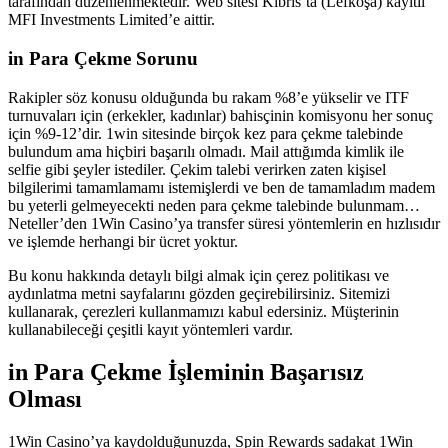
tarafından düzenlenmektedir. Web sitesi Kıbrıs’ta (Lefkoşa) kayıtlı
MFI Investments Limited’e aittir.
in Para Çekme Sorunu
Rakipler söz konusu olduğunda bu rakam %8’e yükselir ve ITF
turnuvaları için (erkekler, kadınlar) bahisçinin komisyonu her sonuç
için %9-12’dir. 1win sitesinde birçok kez para çekme talebinde
bulundum ama hiçbiri başarılı olmadı. Mail attığımda kimlik ile
selfie gibi şeyler istediler. Çekim talebi verirken zaten kişisel
bilgilerimi tamamlamamı istemişlerdi ve ben de tamamladım madem
bu yeterli gelmeyecekti neden para çekme talebinde bulunmam…
Neteller’den 1Win Casino’ya transfer süresi yöntemlerin en hızlısıdır
ve işlemde herhangi bir ücret yoktur.
Bu konu hakkında detaylı bilgi almak için çerez politikası ve
aydınlatma metni sayfalarını gözden geçirebilirsiniz. Sitemizi
kullanarak, çerezleri kullanmamızı kabul edersiniz. Müşterinin
kullanabileceği çeşitli kayıt yöntemleri vardır.
in Para Çekme İşleminin Başarısız
Olması
1Win Casino’ya kaydolduğunuzda, Spin Rewards sadakat 1Win