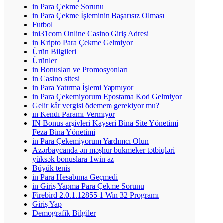
in Para Çekme Sorunu
in Para Çekme İşleminin Başarısız Olması
Futbol
ini31com Online Casino Giriş Adresi
in Kripto Para Çekme Gelmiyor
Ürün Bilgileri
Ürünler
in Bonusları ve Promosyonları
in Casino sitesi
in Para Yatırma İşlemi Yapmıyor
in Para Çekemiyorum Epostama Kod Gelmiyor
Gelir kâr vergisi ödemem gerekiyor mu?
in Kendi Paramı Vermiyor
IN Bonus arşivleri Kayseri Bina Site Yönetimi
Feza Bina Yönetimi
in Para Çekemiyorum Yardımcı Olun
Azərbaycanda ən məşhur bukmeker tətbiqləri
yüksək bonuslara 1win az
Büyük tenis
in Para Hesabıma Geçmedi
in Giriş Yapma Para Çekme Sorunu
Firebird 2.0.1.12855 1 Win 32 Programı
Giriş Yap
Demografik Bilgiler