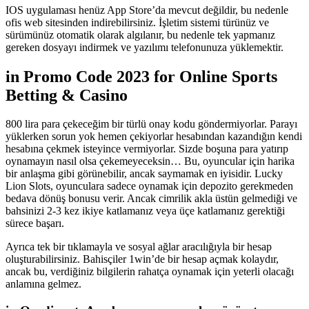
IOS uygulaması henüz App Store’da mevcut değildir, bu nedenle
ofis web sitesinden indirebilirsiniz. İşletim sistemi türünüz ve
sürümünüz otomatik olarak algılanır, bu nedenle tek yapmanız
gereken dosyayı indirmek ve yazılımı telefonunuza yüklemektir.
in Promo Code 2023 for Online Sports
Betting & Casino
800 lira para çekeceğim bir türlü onay kodu göndermiyorlar. Parayı
yüklerken sorun yok hemen çekiyorlar hesabından kazandığın kendi
hesabına çekmek isteyince vermiyorlar. Sizde boşuna para yatırıp
oynamayın nasıl olsa çekemeyeceksin… Bu, oyuncular için harika
bir anlaşma gibi görünebilir, ancak saymamak en iyisidir. Lucky
Lion Slots, oyunculara sadece oynamak için depozito gerekmeden
bedava dönüş bonusu verir. Ancak cimrilik akla üstün gelmediği ve
bahsinizi 2-3 kez ikiye katlamanız veya üçe katlamanız gerektiği
sürece başarı.
Ayrıca tek bir tıklamayla ve sosyal ağlar aracılığıyla bir hesap
oluşturabilirsiniz. Bahisçiler 1win’de bir hesap açmak kolaydır,
ancak bu, verdiğiniz bilgilerin rahatça oynamak için yeterli olacağı
anlamına gelmez.