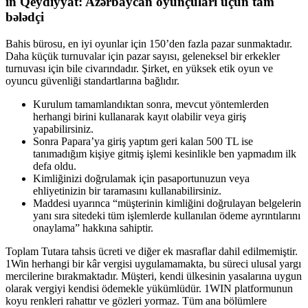
in Qeydiyyat: Azərbaycan oyunçuları üçün tam
bələdçi
Bahis bürosu, en iyi oyunlar için 150’den fazla pazar sunmaktadır.
Daha küçük turnuvalar için pazar sayısı, geleneksel bir erkekler
turnuvası için bile civarındadır. Şirket, en yüksek etik oyun ve
oyuncu güvenliği standartlarına bağlıdır.
Kurulum tamamlandıktan sonra, mevcut yöntemlerden
herhangi birini kullanarak kayıt olabilir veya giriş
yapabilirsiniz.
Sonra Papara’ya giriş yaptım geri kalan 500 TL ise
tanımadığım kişiye gitmiş işlemi kesinlikle ben yapmadım ilk
defa oldu.
Kimliğinizi doğrulamak için pasaportunuzun veya
ehliyetinizin bir taramasını kullanabilirsiniz.
Maddesi uyarınca “müşterinin kimliğini doğrulayan belgelerin
yanı sıra sitedeki tüm işlemlerde kullanılan ödeme ayrıntılarını
onaylama” hakkına sahiptir.
Toplam Tutara tahsis ücreti ve diğer ek masraflar dahil edilmemiştir.
1Win herhangi bir kâr vergisi uygulamamakta, bu süreci ulusal yargı
mercilerine bırakmaktadır. Müşteri, kendi ülkesinin yasalarına uygun
olarak vergiyi kendisi ödemekle yükümlüdür. 1WIN platformunun
koyu renkleri rahattır ve gözleri yormaz. Tüm ana bölümlere