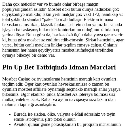
Daha çox nəticələr var və burada onlar birbaşa matçın
populyarlığından asılıdır. Mosbet dəki bütün dünya hadisələri çox
dəyişkənliyə malikdir, lakin yerli matçlar çox vaxt 1×2, handikap və
total şəklində standart “paket”lə məhdudlaşır. Elektron idmana
baxışdan danışarkən, klassik fənlərə təsir etmədən yalnız bu sahədə
işləyən ixtisaslaşmış bukmeker kontorlarının olduğunu xatırlamaq
yerinə düşər. Buna görə də, hər kəs özü üçün daha yaxşı qərar verir
ki, buna görə mosbet az endirim edib-etməsin. Şirkət həmçinin, əgər
varsa, bütün canlı matçlara linklər təqdim etməyə çalışır. Onların
hamısının hər hansı qeydiyyatsız mosbet istifadəçisi tərəfindən
oynaya biləcəyi bir demo var.
Pin Up Bet Tətbiqində Idman Mərcləri
Mostbet Casino öz oyunçularına həmçinin maraqlı kart oyunları
təqdim edir. Əgər kart oyunları həvəskarısınızsa o zaman bu
oyunları mostbet affiliate oynamağı seçməklə maraqlı anlar yaşaya
bilərsiniz. Əgər elədirsə, onda Mostbet Az lotereya bölməsi sizi
mütləq valeh edəcək. Rahat və aydın naviqasiya sizə lazım olan
məlumatı tapmağı asanlaşdırır.
Burada isə sizdən, ölkə, valyuta e-Mail adresiniz və təyin
etmək istədiyiniz şifrə tələb olunur.
Aviator qumar game pərəstişkarları bu proqram məhsulunun