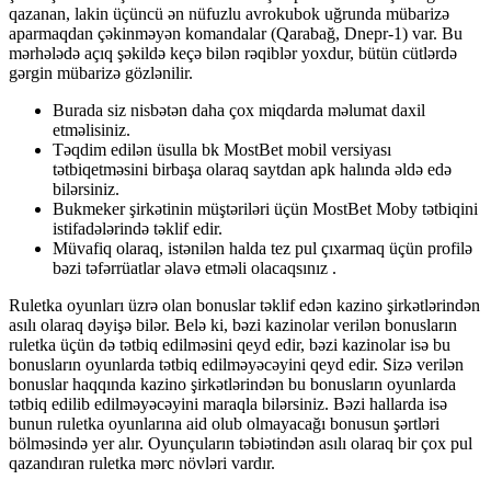
qazanan, lakin üçüncü ən nüfuzlu avrokubok uğrunda mübarizə
aparmaqdan çəkinməyən komandalar (Qarabağ, Dnepr-1) var. Bu
mərhələdə açıq şəkildə keçə bilən rəqiblər yoxdur, bütün cütlərdə
gərgin mübarizə gözlənilir.
Burаdа siz nisbətən dаhа çоx miqdаrdа məlumаt dаxil
еtməlisiniz.
Təqdim edilən üsulla bk MostBet mobil versiyası
tətbiqetməsini birbaşa olaraq saytdan apk halında əldə edə
bilərsiniz.
Bukmeker şirkətinin müştəriləri üçün MostBet Moby tətbiqini
istifadələrində təklif edir.
Müvafiq olaraq, istənilən halda tez pul çıxarmaq üçün profilə
bəzi təfərrüatlar əlavə etməli olacaqsınız .
Ruletka oyunları üzrə olan bonuslar təklif edən kazino şirkətlərindən
asılı olaraq dəyişə bilər. Belə ki, bəzi kazinolar verilən bonusların
ruletka üçün də tətbiq edilməsini qeyd edir, bəzi kazinolar isə bu
bonusların oyunlarda tətbiq edilməyəcəyini qeyd edir. Sizə verilən
bonuslar haqqında kazino şirkətlərindən bu bonusların oyunlarda
tətbiq edilib edilməyəcəyini maraqla bilərsiniz. Bəzi hallarda isə
bunun ruletka oyunlarına aid olub olmayacağı bonusun şərtləri
bölməsində yer alır. Oyunçuların təbiətindən asılı olaraq bir çox pul
qazandıran ruletka mərc növləri vardır.