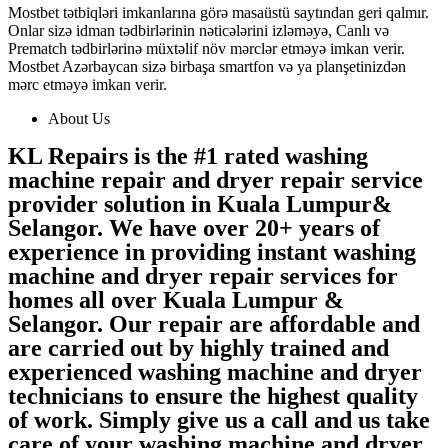
Mostbet tətbiqləri imkanlarına görə masaüstü saytından geri qalmır.
Onlar sizə idman tədbirlərinin nəticələrini izləməyə, Canlı və
Prematch tədbirlərinə müxtəlif növ mərclər etməyə imkan verir.
Mostbet Azərbaycan sizə birbaşa smartfon və ya planşetinizdən
mərc etməyə imkan verir.
About Us
KL Repairs is the #1 rated washing
machine repair and dryer repair service
provider solution in Kuala Lumpur&
Selangor. We have over 20+ years of
experience in providing instant washing
machine and dryer repair services for
homes all over Kuala Lumpur &
Selangor. Our repair are affordable and
are carried out by highly trained and
experienced washing machine and dryer
technicians to ensure the highest quality
of work. Simply give us a call and us take
care of your washing machine and dryer