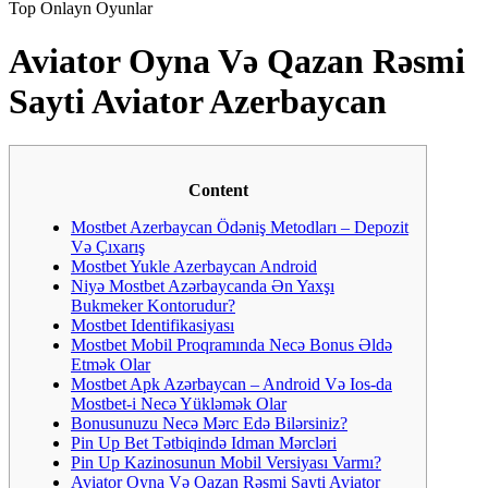
Top Onlayn Oyunlar
Aviator Oyna Və Qazan Rəsmi
Sayti Aviator Azerbaycan
Content
Mostbet Azerbaycan Ödəniş Metodları – Depozit
Və Çıxarış
Mostbet Yukle Azerbaycan Android
Niyə Mostbet Azərbaycanda Ən Yaxşı
Bukmeker Kontorudur?
Mostbet Identifikasiyası
Mostbet Mobil Proqramında Necə Bonus Əldə
Etmək Olar
Mostbet Apk Azərbaycan – Android Və Ios-da
Mostbet-i Necə Yükləmək Olar
Bonusunuzu Necə Mərc Edə Bilərsiniz?
Pin Up Bet Tətbiqində Idman Mərcləri
Pin Up Kazinosunun Mobil Versiyası Varmı?
Aviator Oyna Və Qazan Rəsmi Sayti Aviator