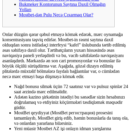
Bukmeker Kontorunun Saytına Daxil Olmağın
Yolları
Mostbet-dən Pulu Necə Çıxarmaq Olar?
Onlar düzgün qərar qəbul etməyə kömək edərək, mərc oynamağa
konsentrasiyanı təşviq edirlər. Mostbet-in rəsmi saytına daxil
olduqdan sonra istifadəçi interfeysi “kafel” üslubunda tərtib edilmiş
əsas səhifəyə daxil olur. Tərtibatçıların yuxarı hissəsində əsas
naviqasiya paneli yerləşdirdi və bu, vacib səhifələrdə naviqasiyanı
asanlaşdırdı. Mərkəzdə ən son cari promosyonlar və bonuslar ilə
böyük ölçülü sürüşdürmə var. Aşağıda, gözəl dizayn edilmiş
plitələrdə müxtəlif bölmələrə faydalı bağlantılar var, o cümlədən
necə mərc etməyi başa düşməyə kömək edir.
Nağd bonusu silmək üçün 72 saatınız var və pulsuz spinlər 24
saat ərzində mərc edilməlidir.
Adətən kazino şirkətinin istədiyi bu sənədlər sizin hesabınızı
doğrulamaq və etdiyiniz köçürmələri təsdiqləmək məqsədir
güdür.
MostBet qeydiyyat (MostBet регистрация) prosesini
tamamlayıb, MostBet giriş edib, həmin bonuslarla da tanış ola,
və onlardan yararlana bilərsiniz.
Yeni müasir Mostbet AZ işi onlayn idman yarışlarına