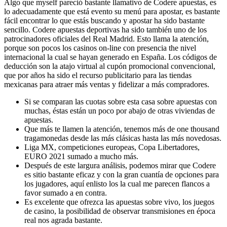
Algo que myself pareció bastante llamativo de Codere apuestas, es
lo adecuadamente que está evento su menú para apostar, es bastante
fácil encontrar lo que estás buscando y apostar ha sido bastante
sencillo. Codere apuestas deportivas ha sido también uno de los
patrocinadores oficiales del Real Madrid. Esto llama la atención,
porque son pocos los casinos on-line con presencia the nivel
internacional la cual se hayan generado en España. Los códigos de
deducción son la atajo virtual al cupón promocional convencional,
que por años ha sido el recurso publicitario para las tiendas
mexicanas para atraer más ventas y fidelizar a más compradores.
Si se comparan las cuotas sobre esta casa sobre apuestas con
muchas, éstas están un poco por abajo de otras viviendas de
apuestas.
Que más te llamen la atención, tenemos más de one thousand
tragamonedas desde las más clásicas hasta las más novedosas.
Liga MX, competiciones europeas, Copa Libertadores,
EURO 2021 sumado a mucho más.
Después de este largura análisis, podemos mirar que Codere
es sitio bastante eficaz y con la gran cuantía de opciones para
los jugadores, aquí enlisto los la cual me parecen flancos a
favor sumado a en contra.
Es excelente que ofrezca las apuestas sobre vivo, los juegos
de casino, la posibilidad de observar transmisiones en época
real nos agrada bastante.