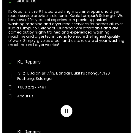
About Us
KL Repairs is the #1 rated washing machine repair and dryer
repair service provider solution in Kuala Lumpur& Selangor. We
have over 20+ years of experience in providing instant
washing machine and dryer repair services for homes all over
Kuala Lumpur & Selangor. Our repair are affordable and are
carried out by highly trained and experienced washing
machine and dryer technicians to ensure the highest quality
of work. Simply give us a call and us take care of your washing
machine and dryer worries!
KL Repairs
13-2-1, Jalan BP 7/13, Bandar Bukit Puchong, 47120
Puchong, Selangor
+603 2727 7481
About Us
KL Repairs