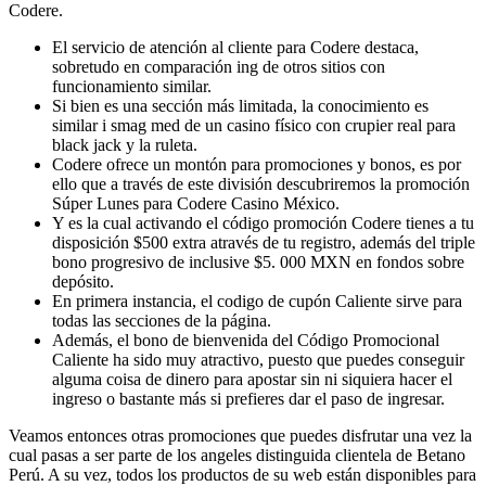
Codere.
El servicio de atención al cliente para Codere destaca,
sobretudo en comparación ing de otros sitios con
funcionamiento similar.
Si bien es una sección más limitada, la conocimiento es
similar i smag med de un casino físico con crupier real para
black jack y la ruleta.
Codere ofrece un montón para promociones y bonos, es por
ello que a través de este división descubriremos la promoción
Súper Lunes para Codere Casino México.
Y es la cual activando el código promoción Codere tienes a tu
disposición $500 extra através de tu registro, además del triple
bono progresivo de inclusive $5. 000 MXN en fondos sobre
depósito.
En primera instancia, el codigo de cupón Caliente sirve para
todas las secciones de la página.
Además, el bono de bienvenida del Código Promocional
Caliente ha sido muy atractivo, puesto que puedes conseguir
alguma coisa de dinero para apostar sin ni siquiera hacer el
ingreso o bastante más si prefieres dar el paso de ingresar.
Veamos entonces otras promociones que puedes disfrutar una vez la
cual pasas a ser parte de los angeles distinguida clientela de Betano
Perú. A su vez, todos los productos de su web están disponibles para