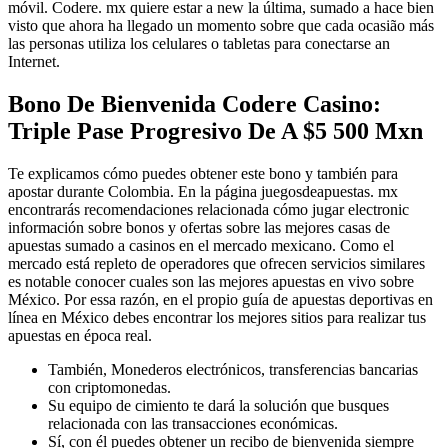
móvil. Codere. mx quiere estar a new la última, sumado a hace bien
visto que ahora ha llegado un momento sobre que cada ocasião más
las personas utiliza los celulares o tabletas para conectarse an
Internet.
Bono De Bienvenida Codere Casino:
Triple Pase Progresivo De A $5 500 Mxn
Te explicamos cómo puedes obtener este bono y también para
apostar durante Colombia. En la página juegosdeapuestas. mx
encontrarás recomendaciones relacionada cómo jugar electronic
información sobre bonos y ofertas sobre las mejores casas de
apuestas sumado a casinos en el mercado mexicano. Como el
mercado está repleto de operadores que ofrecen servicios similares
es notable conocer cuales son las mejores apuestas en vivo sobre
México. Por essa razón, en el propio guía de apuestas deportivas en
línea en México debes encontrar los mejores sitios para realizar tus
apuestas en época real.
También, Monederos electrónicos, transferencias bancarias
con criptomonedas.
Su equipo de cimiento te dará la solución que busques
relacionada con las transacciones económicas.
Sí, con él puedes obtener un recibo de bienvenida siempre