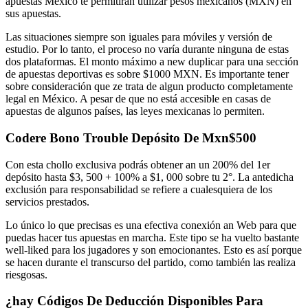
apuestas México te permitirán utilizar pesos mexicanos (MXN) en
sus apuestas.
Las situaciones siempre son iguales para móviles y versión de
estudio. Por lo tanto, el proceso no varía durante ninguna de estas
dos plataformas. El monto máximo a new duplicar para una sección
de apuestas deportivas es sobre $1000 MXN. Es importante tener
sobre consideración que ze trata de algun producto completamente
legal en México. A pesar de que no está accesible en casas de
apuestas de algunos países, las leyes mexicanas lo permiten.
Codere Bono Trouble Depósito De Mxn$500
Con esta chollo exclusiva podrás obtener an un 200% del 1er
depósito hasta $3, 500 + 100% a $1, 000 sobre tu 2°. La antedicha
exclusión para responsabilidad se refiere a cualesquiera de los
servicios prestados.
Lo único lo que precisas es una efectiva conexión an Web para que
puedas hacer tus apuestas en marcha. Este tipo se ha vuelto bastante
well-liked para los jugadores y son emocionantes. Esto es así porque
se hacen durante el transcurso del partido, como también las realiza
riesgosas.
¿hay Códigos De Deducción Disponibles Para