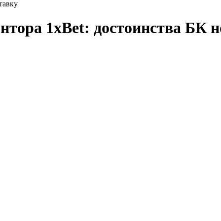
тавку
нтора 1xBet: достоинства БК н