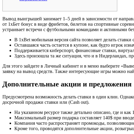
Вывод выигрышей занимает 1–5 дней в зависимости от направ
от 1хБет бонус в виде фрибетов, билетов на спортивные соре
устраивает встречи с футбольными командами и активными бе
В 1xBet мобильная версия сайта позволяет делать ставки 
Оставшаяся часть остается в купоне, как будто игрок изн
Поддерживается киберспорт, финансовые ставки, виртуа
Здесь произошла та же ситуация, что и в Нидерландах, п
Для этого зайдите в Личный кабинет и в меню выберите «Выве
заявку на вывод средств. Также интересующие игры можно на
Дополнительные акции и предложения
Предусмотрена возможность делать ставки в один клин. Однако
досрочной продажи ставки или (Cash out).
На указанном ресурсе также детально описано, где и как 
Максимальный размер подарка составляет 140$ при ввод
Компания часто распространяет промокоды, позволяющие
Кроме того, проводятся дополнительные акции, розыгрыш