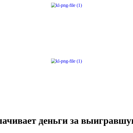
лачивает деньги за выигравшу