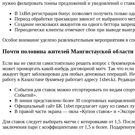
нужно фильтровать тонны предложений и уведомлений о ставка
В 1xBet регистрация бонус позволяет получить только оди
Период обработки транзакции зависит от выбранного мет
Создание нескольких аккаунтов на одного беттора запре
Периодически клиенты отмечают сбои при выводе выигр
Особое внимание уделено развлекательным мероприятиям в спо
Почти половина жителей Мангистауской области
Если вы не смогли самостоятельно решить вопрос с букмекером
может проморгать какой-нибудь договорной матч. Так что если 
аккаунт будет заблокирован для любых денежных операций. Н
работу в Казахстане букмекер работает адресу 1xbet.kz. Редак
События для ставок можно отсортировать по видам спор
Событий».
В линии представлено более 30 спортивных направлений
Официальный сайт БК 1xbet предлагает одну из самых л
В правой части экрана — окна «Купон ставок» и «Экспрес
Для ставок следует выбирать матчи с котировками от 1,5. Пос
заключения пари с коэффициентами от 1,5 и более. Подаренную