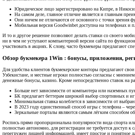
Юридическое лицо зарегистрировано на Кипре, в Никоси
На самом деле, главное отличие является и главным преи
Они ничем не отличаются от основного с точки зрения ф
Мобильная версия Goodwinbet доступна на телефонах и п
И то и другое решение позволяют делать ставки со своего моб
ни в чем не уступают компьютерной версии сайта по функциона
участвовать в акциях. К слову, часто букмекеры предлагают 
Обзор букмекера 1Win : бонусы, приложения, ре
Для удобства клиентов букмекерские конторы предлагают свои
Узбекистане, и местные игроки полностью согласны с мнением
денежные бонусы, казино. Кроме непосредственно ставок на р
Больше нет зависимости от компьютера или наземных пун
БК предлагает беттерам широкий выбор спортивных и иг
Минимальная ставка колеблется в зависимости от выбранн
В 2023 году единственный способ игры с телефона – чер
Зеркальные порталы являются самым лёгким способом об
Роспись прямо пропорциональна популярности вида спорта ил
полностью автономно, для регистрации не требуется доступ к с
перегружен лишней информацией, имеет простое и понятное д