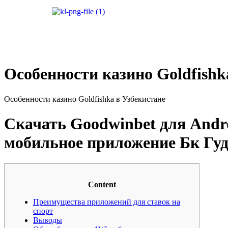
Особенности казино Goldfishk
Особенности казино Goldfishka в Узбекистане
Скачать Goodwinbet для Andro
мобильное приложение Бк Гуд
Content
Преимущества приложений для ставок на
спорт
Выводы