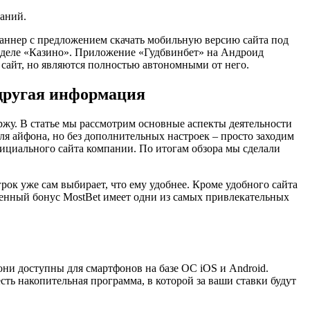
аний.
 баннер с предложением скачать мобильную версию сайта под
азделе «Казино». Приложение «Гудбвинбет» на Андроид
сайт, но являются полностью автономными от него.
 другая информация
жу. В статье мы рассмотрим основные аспекты деятельности
я айфона, но без дополнительных настроек – просто заходим
фициального сайта компании. По итогам обзора мы сделали
рок уже сам выбирает, что ему удобнее. Кроме удобного сайта
твенный бонус MostBet имеет одни из самых привлекательных
ни доступны для смартфонов на базе ОС iOS и Android.
ть накопительная программа, в которой за ваши ставки будут