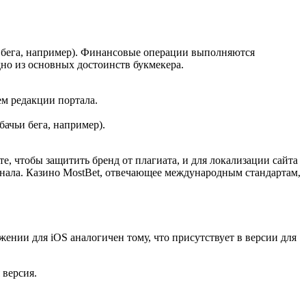
 бега, например). Финансовые операции выполняются
но из основных достоинств букмекера.
ем редакции портала.
ачьи бега, например).
, чтобы защитить бренд от плагиата, и для локализации сайта
онала. Казино MostBet, отвечающее международным стандартам,
ении для iOS аналогичен тому, что присутствует в версии для
 версия.