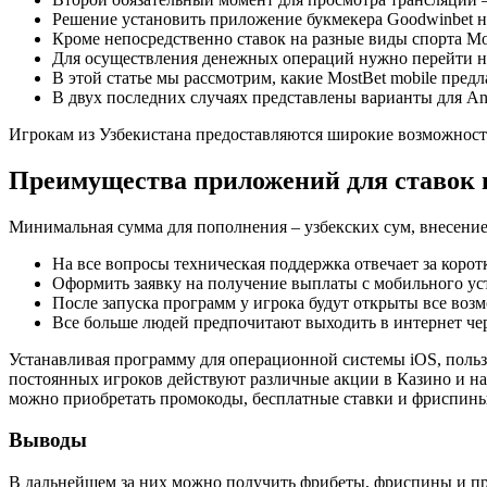
Решение установить приложение букмекера Goodwinbet н
Кроме непосредственно ставок на разные виды спорта Mo
Для осуществления денежных операций нужно перейти на
В этой статье мы рассмотрим, какие MostBet mobile предл
В двух последних случаях представлены варианты для And
Игрокам из Узбекистана предоставляются широкие возможности 
Преимущества приложений для ставок 
Минимальная сумма для пополнения – узбекских сум, внесение 
На все вопросы техническая поддержка отвечает за коро
Оформить заявку на получение выплаты с мобильного ус
После запуска программ у игрока будут открыты все воз
Все больше людей предпочитают выходить в интернет чер
Устанавливая программу для операционной системы iOS, польз
постоянных игроков действуют различные акции в Казино и на 
можно приобретать промокоды, бесплатные ставки и фриспины
Выводы
В дальнейшем за них можно получить фрибеты, фриспины и пр