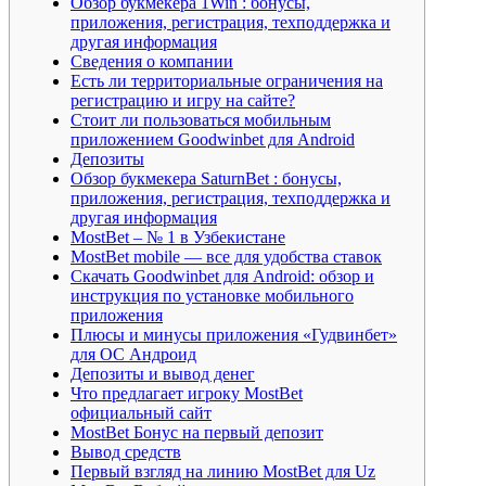
Обзор букмекера 1Win : бонусы,
приложения, регистрация, техподдержка и
другая информация
Сведения о компании
Есть ли территориальные ограничения на
регистрацию и игру на сайте?
Стоит ли пользоваться мобильным
приложением Goodwinbet для Android
Депозиты
Обзор букмекера SaturnBet : бонусы,
приложения, регистрация, техподдержка и
другая информация
MostBet – № 1 в Узбекистане
MostBet mobile — все для удобства ставок
Скачать Goodwinbet для Android: обзор и
инструкция по установке мобильного
приложения
Плюсы и минусы приложения «Гудвинбет»
для ОС Андроид
Депозиты и вывод денег
Что предлагает игроку MostBet
официальный сайт
MostBet Бонус на первый депозит
Вывод средств
Первый взгляд на линию MostBet для Uz