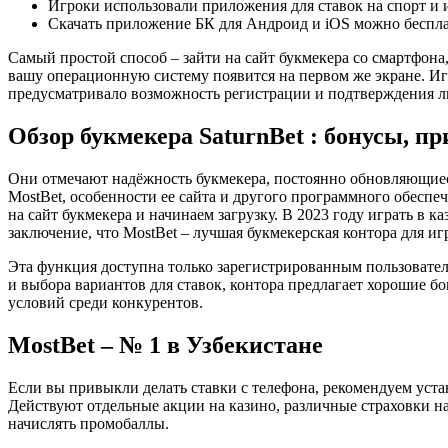
Игроки использовали приложения для ставок на спорт и 
Скачать приложение БК для Андроид и iOS можно беспла
Самый простой способ – зайти на сайт букмекера со смартфона
вашу операционную систему появится на первом же экране. Иг
предусматривало возможность регистрации и подтверждения л
Обзор букмекера SaturnBet : бонусы, п
Они отмечают надёжность букмекера, постоянно обновляющиес
MostBet, особенности ее сайта и другого программного обесп
на сайт букмекера и начинаем загрузку. В 2023 году играть в
заключение, что MostBet – лучшая букмекерская контора для иг
Эта функция доступна только зарегистрированным пользователя
и выбора вариантов для ставок, контора предлагает хорошие 
условий среди конкурентов.
MostBet – № 1 в Узбекистане
Если вы привыкли делать ставки с телефона, рекомендуем уст
Действуют отдельные акции на казино, различные страховки на
начислять промобаллы.