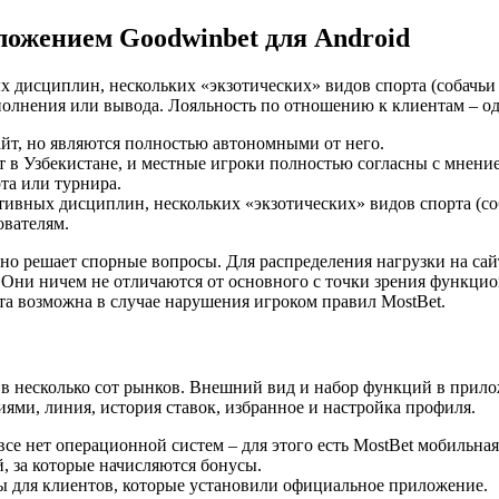
ложением Goodwinbet для Android
 дисциплин, нескольких «экзотических» видов спорта (собачьи
олнения или вывода. Лояльность по отношению к клиентам – од
т, но являются полностью автономными от него.
т в Узбекистане, и местные игроки полностью согласны с мнени
та или турнира.
вных дисциплин, нескольких «экзотических» видов спорта (соб
ователям.
 решает спорные вопросы. Для распределения нагрузки на сайте
и. Они ничем не отличаются от основного с точки зрения функци
а возможна в случае нарушения игроком правил MostBet.
в несколько сот рынков. Внешний вид и набор функций в прилож
иями, линия, история ставок, избранное и настройка профиля.
все нет операционной систем – для этого есть MostBet мобильная
, за которые начисляются бонусы.
сы для клиентов, которые установили официальное приложение.