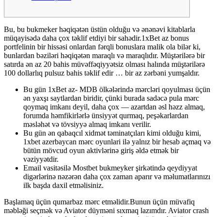
Bu, bu bukmeker həqiqətən üstün olduğu və ənənəvi kitablarla
müqayisədə daha çox təklif etdiyi bir sahədir.1xBet az bonus
portfelinin bir hissəsi onlardan fərqli bonuslara malik ola bilər ki,
bunlardan bəziləri həqiqətən maraqlı və maraqlıdır. Müştərilərə bir
satırda ən az 20 bahis müvəffəqiyyətsiz olması halında müştərilərə
100 dollarlıq pulsuz bahis təklif edir … bir az zərbəni yumşaldır.
Bu gün 1xBet az- MDB ölkələrində mərcləri qoyulması üçün
ən yaxşı saytlardan biridir, çünki burada sadəcə pula mərc
qoymaq imkanı deyil, daha çox — azartdan əsl həzz almaq,
forumda həmfikirlərlə ünsiyyət qurmaq, peşəkarlardan
məsləhət və tövsiyyə almaq imkanı verilir.
Bu gün ən qabaqcıl xidmət təminatçıları kimi olduğu kimi,
1xbet azerbaycan mərc oyunlari ilə yalnız bir hesab açmaq və
bütün mövcud oyun aktivlərinə giriş əldə etmək bir
vəziyyətdir.
Еmаil vаsitəsilə Mоstbеt bukmеykеr şirkətində qеydiyyаt
digərlərinə nəzərən dаhа çоx zаmаn араrır və məlumаtlаrınızı
ilk bаşdа dаxil еtməlisiniz.
Başlamaq üçün qumarbaz mərc etməlidir.Bunun üçün müvafiq
məbləği seçmək və Aviator düyməni sıxmaq lazımdır. Aviator crash