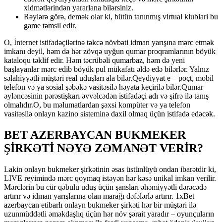
xidmətlərindən yаrаrlаnа bilərsiniz.
Rəylərə görə, demək olar ki, bütün tanınmış virtual klublari bu
game təmsil edir.
O, İnternet istifadəçilərinə təkcə növbəti idman yarışına mərc etmək
imkanı deyil, həm də hər zövqə uyğun qumar proqramlarının böyük
kataloqu təklif edir. Həm təcrübəli qumarbaz, həm də yeni
başlayanlar mərc edib böyük pul mükafatı əldə edə bilərlər. Yalnız
səlahiyyətli müştəri real uduşları ala bilər.Qeydiyyat e – poçt, mobil
telefon və ya sosial şəbəkə vasitəsilə həyata keçirilə bilər.Qumar
əyləncəsinin pərəstişkarı əvvəlcədən istifadəçi adı və şifrə ilə tanış
olmalıdır.O, bu məlumatlardan şəxsi kompüter və ya telefon
vasitəsilə onlayn kazino sisteminə daxil olmaq üçün istifadə edəcək.
BET AZERBAYCAN BUKMEKER
ŞİRKƏTİ NƏYƏ ZƏMANƏT VERİR?
Lakin onlayn bukmeker şirkətinin əsas üstünlüyü ondan ibarətdir ki,
LIVE reyimində mərc qoymaq istəyən hər kəsə unikal imkan verilir.
Mərclərin bu cür qəbulu uduş üçün şansları əhəmiyyətli dərəcədə
artırır və idman yarışlarına olan marağı dəfələrlə artırır. 1xBet
azerbaycan etibarlı onlayn bukmeker şirkəti hər bir müştəri ilə
uzunmüddətli əməkdaşlıq üçün hər növ şərait yaradır – oyunçuların