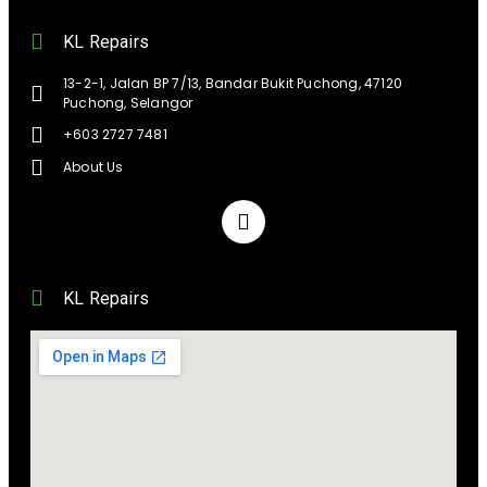
KL Repairs
13-2-1, Jalan BP 7/13, Bandar Bukit Puchong, 47120
Puchong, Selangor
+603 2727 7481
About Us
KL Repairs