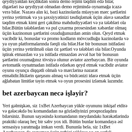
qeydiyyatdan keçdikdən sonra demo rejimi təqdim edə bilər,
digərləri isə qeydiyyat olmadan demo rejimində oynamağa icazə
verə bilər. Nəzərə alın ki, bəzi kazinolarda müəyyən mərc şərtlərini
yerinə yetirmək və ya şəxsiyyətinizi təsdiqləmək üçün əlavə sənədlər
təqdim etmək kimi geri çəkilmə məhdudiyyətləri və ya tələbləri ola
bilər.Bütün tələblərdən və pul çıxarma prosesindən xəbərdar olmaq
üçün kazinonun şərtlərini oxuduğunuzdan əmin olun. Qeyd etmək
vacibdir ki, bonuslar və promo kodların mövcudluğu kazinolarda və
ya oyun platformalarında fərqli ola bilər.Hər bir bonusun istifadəsi
üçün yerinə yetirilməli olan öz şərtləri və tələbləri ola bilər.Oyunda
iştirak etməzdən və ya istifadə etməzdən əvvəl hər bir bonusun
şərtlərini oxumağınız tövsiyə olunur aviator azerbaycan. Bir oyunda
avtomatik oynatmadan istifadə edərkən qeyd etmək vacibdir aviator
oyunu oyunçu diqqətli olmalı və mərclərinə nəzarət
etməlidir.İtkilərin qarşısını almaq və büdcənizi idarə etmək üçün
ağlabatan limitlər təyin etmək və oyun prosesini izləmək lazımdır.
bet azerbaycan necə işləyir?
Yeri gəlmişkən, siz 1xBet Azerbaycan yükle oyununu inkişaf etdirə
və gələcəkdə bu komandadan nə gözlədiyinizi proqnozlaşdıra
bilərsiniz. Bunun sayəsində komandanın meydandakı hərəkətlərində
praktiki olaraq heç bir səhv yox idi. Bütün bunlar komandaya əsl
sensasiya yaratmağa imkan verdi. Bununla belə, siz 1xBet