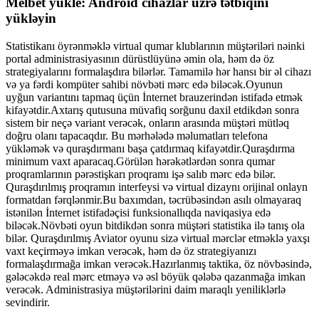
Melbet yukle: Android cihazlar üzrə tətbiqini
yükləyin
Statistikanı öyrənməklə virtual qumar klublarının müştəriləri nəinki
portal administrasiyasının dürüstlüyünə əmin ola, həm də öz
strategiyalarını formalaşdıra bilərlər. Tamamilə hər hansı bir əl cihazı
və ya fərdi kompüter sahibi növbəti mərc edə biləcək.Oyunun
uyğun variantını tapmaq üçün İnternet brauzerindən istifadə etmək
kifayətdir.Axtarış qutusuna müvafiq sorğunu daxil etdikdən sonra
sistem bir neçə variant verəcək, onların arasında müştəri mütləq
doğru olanı tapacaqdır. Bu mərhələdə məlumatları telefona
yükləmək və quraşdırmanı başa çatdırmaq kifayətdir.Quraşdırma
minimum vaxt aparacaq.Görülən hərəkətlərdən sonra qumar
proqramlarının pərəstişkarı proqramı işə salıb mərc edə bilər.
Quraşdırılmış proqramın interfeysi və virtual dizaynı orijinal onlayn
formatdan fərqlənmir.Bu baxımdan, təcrübəsindən asılı olmayaraq
istənilən İnternet istifadəçisi funksionallıqda naviqasiya edə
biləcək.Növbəti oyun bitdikdən sonra müştəri statistika ilə tanış ola
bilər. Quraşdırılmış Aviator oyunu sizə virtual mərclər etməklə yaxşı
vaxt keçirməyə imkan verəcək, həm də öz strategiyanızı
formalaşdırmağa imkan verəcək.Hazırlanmış taktika, öz növbəsində,
gələcəkdə real mərc etməyə və əsl böyük qələbə qazanmağa imkan
verəcək. Administrasiya müştərilərini daim maraqlı yeniliklərlə
sevindirir.