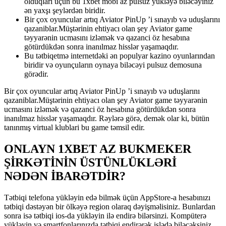
olduqları üçün bu 1xbet mobi az pulsuz yükləyə biləcəyiniz
ən yaxşı şeylərdən biridir.
Bir çox oyuncular artıq Aviator PinUp ’i sınayıb və uduşlarını
qazaniblar.Müştərinin ehtiyacı olan şey Aviator game
təyyarənin ucmasını izləmək və qazanci öz hesabına
götürdükdən sonra inanılmaz hisslər yaşamaqdır.
Bu tətbiqetmə internetdəki ən populyar kazino oyunlarından
biridir və oyunçuların oynaya biləcəyi pulsuz demosuna
görədir.
Bir çox oyuncular artıq Aviator PinUp ’i sınayıb və uduşlarını
qazaniblar.Müştərinin ehtiyacı olan şey Aviator game təyyarənin
ucmasını izləmək və qazanci öz hesabına götürdükdən sonra
inanılmaz hisslər yaşamaqdır. Rəylərə görə, demək olar ki, bütün
tanınmış virtual klublari bu game təmsil edir.
ONLAYN 1XBET AZ BUKMEKER
ŞİRKƏTİNİN ÜSTÜNLÜKLƏRİ
NƏDƏN İBARƏTDİR?
Tətbiqi telefona yükləyin edə bilmək üçün AppStore-a hesabınızı
tətbiqi dəstəyən bir ölkəyə region olaraq dəyişməlisiniz. Bunlardan
sonra isə tətbiqi ios-da yükləyin ilə endirə bilərsinzi. Kompüterə
yükləyin və smartfonlarınızda tətbiqi endirərək işlədə biləcəksiniz.