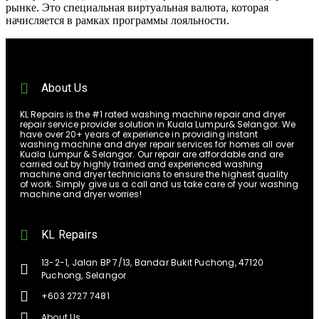
рынке. Это специальная виртуальная валюта, которая
начисляется в рамках программы лояльности.
About Us
KL Repairs is the #1 rated washing machine repair and dryer
repair service provider solution in Kuala Lumpur& Selangor. We
have over 20+ years of experience in providing instant
washing machine and dryer repair services for homes all over
Kuala Lumpur & Selangor. Our repair are affordable and are
carried out by highly trained and experienced washing
machine and dryer technicians to ensure the highest quality
of work. Simply give us a call and us take care of your washing
machine and dryer worries!
KL Repairs
13-2-1, Jalan BP 7/13, Bandar Bukit Puchong, 47120
Puchong, Selangor
+603 2727 7481
About Us