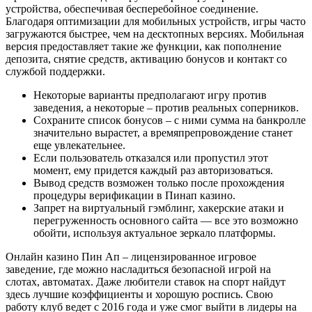
устройства, обеспечивая бесперебойное соединение.
Благодаря оптимизации для мобильных устройств, игры часто
загружаются быстрее, чем на десктопных версиях. Мобильная
версия предоставляет такие же функции, как пополнение
депозита, снятие средств, активацию бонусов и контакт со
службой поддержки.
Некоторые варианты предполагают игру против
заведения, а некоторые – против реальных соперников.
Сохраните список бонусов – с ними сумма на банкролле
значительно вырастет, а времяпрепровождение станет
еще увлекательнее.
Если пользователь отказался или пропустил этот
момент, ему придется каждый раз авторизоваться.
Вывод средств возможен только после прохождения
процедуры верификации в Пинап казино.
Запрет на виртуальный гэмблинг, хакерские атаки и
перегруженность основного сайта — все это возможно
обойти, используя актуальное зеркало платформы.
Онлайн казино Пин Ап – лицензированное игровое
заведение, где можно насладиться безопасной игрой на
слотах, автоматах. Даже любители ставок на спорт найдут
здесь лучшие коэффициенты и хорошую роспись. Свою
работу клуб ведет с 2016 года и уже смог выйти в лидеры на