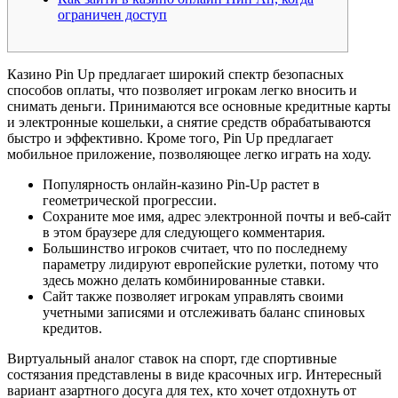
ограничен доступ
Казино Pin Up предлагает широкий спектр безопасных
способов оплаты, что позволяет игрокам легко вносить и
снимать деньги. Принимаются все основные кредитные карты
и электронные кошельки, а снятие средств обрабатываются
быстро и эффективно. Кроме того, Pin Up предлагает
мобильное приложение, позволяющее легко играть на ходу.
Популярность онлайн-казино Pin-Up растет в
геометрической прогрессии.
Сохраните мое имя, адрес электронной почты и веб-сайт
в этом браузере для следующего комментария.
Большинство игроков считает, что по последнему
параметру лидируют европейские рулетки, потому что
здесь можно делать комбинированные ставки.
Сайт также позволяет игрокам управлять своими
учетными записями и отслеживать баланс спиновых
кредитов.
Виртуальный аналог ставок на спорт, где спортивные
состязания представлены в виде красочных игр. Интересный
вариант азартного досуга для тех, кто хочет отдохнуть от