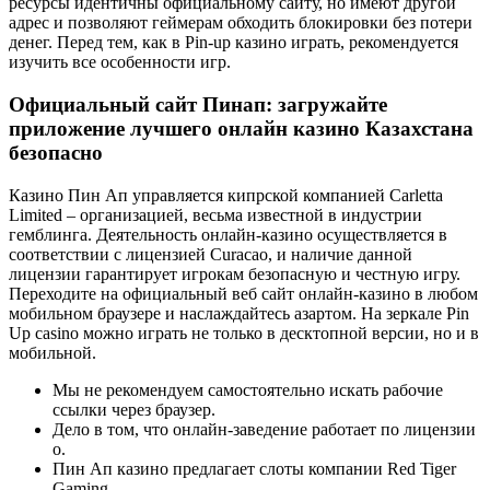
ресурсы идентичны официальному сайту, но имеют другой
адрес и позволяют геймерам обходить блокировки без потери
денег. Перед тем, как в Pin-up казино играть, рекомендуется
изучить все особенности игр.
Официальный сайт Пинап: загружайте
приложение лучшего онлайн казино Казахстана
безопасно
Казино Пин Ап управляется кипрской компанией Carletta
Limited – организацией, весьма известной в индустрии
гемблинга. Деятельность онлайн-казино осуществляется в
соответствии с лицензией Curacao, и наличие данной
лицензии гарантирует игрокам безопасную и честную игру.
Переходите на официальный веб сайт онлайн-казино в любом
мобильном браузере и наслаждайтесь азартом. На зеркале Pin
Up casino можно играть не только в десктопной версии, но и в
мобильной.
Мы не рекомендуем самостоятельно искать рабочие
ссылки через браузер.
Дело в том, что онлайн-заведение работает по лицензии
о.
Пин Ап казино предлагает слоты компании Red Tiger
Gaming.