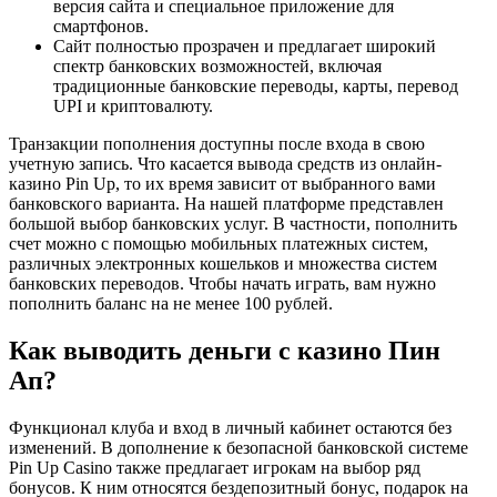
версия сайта и специальное приложение для
смартфонов.
Сайт полностью прозрачен и предлагает широкий
спектр банковских возможностей, включая
традиционные банковские переводы, карты, перевод
UPI и криптовалюту.
Транзакции пополнения доступны после входа в свою
учетную запись. Что касается вывода средств из онлайн-
казино Pin Up, то их время зависит от выбранного вами
банковского варианта. На нашей платформе представлен
большой выбор банковских услуг. В частности, пополнить
счет можно с помощью мобильных платежных систем,
различных электронных кошельков и множества систем
банковских переводов. Чтобы начать играть, вам нужно
пополнить баланс на не менее 100 рублей.
Как выводить деньги с казино Пин
Ап?
Функционал клуба и вход в личный кабинет остаются без
изменений. В дополнение к безопасной банковской системе
Pin Up Casino также предлагает игрокам на выбор ряд
бонусов. К ним относятся бездепозитный бонус, подарок на