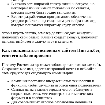
В казино есть широкий спектр акций и бонусов, но
некоторые из них имеют требования по ставкам,
которые может быть трудно выполнить.
Все эти разработчики программного обеспечения
усердно работали над созданием разнообразных игр,
которые понравятся широкому кругу игроков.
Чтобы играть платно, гемблер должен создать аккаунт и
пополнить свой баланс. Клиент создает аккаунт, пополняет
депозит, выбирает нужную игру в каталоге.
Как пользоваться основным сайтом Пин-ап.бет,
если его заблокировали
Поэтому Роскомнадзор может заблокировать только сам сайт.
Сохраните мое имя, адрес электронной почты и веб-сайт в
этом браузере для следующего комментария.
Компания постоянно внедряет новые технологии и
функции, чтобы улучшить игровой опыт пользователей.
Ссылки на актуальные зеркала часто публикуют в
социальных сетях, мессенджерах, на тематических
форумах и в сообществах.
Для современных игроков разработана мобильная