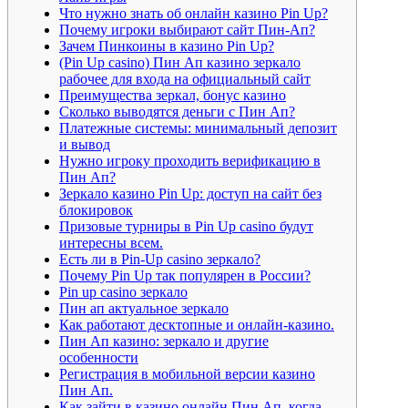
Что нужно знать об онлайн казино Pin Up?
Почему игроки выбирают сайт Пин-Ап?
Зачем Пинкоины в казино Pin Up?
(Pin Up casino) Пин Ап казино зеркало
рабочее для входа на официальный сайт
Преимущества зеркал, бонус казино
Сколько выводятся деньги с Пин Ап?
Платежные системы: минимальный депозит
и вывод
Нужно игроку проходить верификацию в
Пин Ап?
Зеркало казино Pin Up: доступ на сайт без
блокировок
Призовые турниры в Pin Up casino будут
интересны всем.
Есть ли в Pin-Up casino зеркало?
Почему Pin Up так популярен в России?
Pin up casino зеркало
Пин ап актуальное зеркало
Как работают десктопные и онлайн-казино.
Пин Ап казино: зеркало и другие
особенности
Регистрация в мобильной версии казино
Пин Ап.
Как зайти в казино онлайн Пин Ап, когда