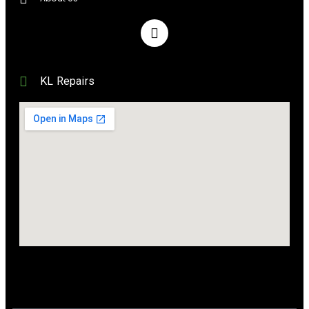
KL Repairs