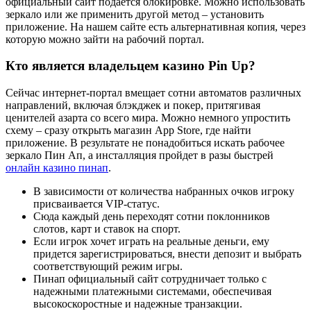
официальный сайт подается блокировке. Можно использовать
зеркало или же применить другой метод – установить
приложение. На нашем сайте есть альтернативная копия, через
которую можно зайти на рабочий портал.
Кто является владельцем казино Pin Up?
Сейчас интернет-портал вмещает сотни автоматов различных
направлений, включая блэкджек и покер, притягивая
ценителей азарта со всего мира. Можно немного упростить
схему – сразу открыть магазин App Store, где найти
приложение. В результате не понадобиться искать рабочее
зеркало Пин Ап, а инсталляция пройдет в разы быстрей
онлайн казино пинап
.
В зависимости от количества набранных очков игроку
присваивается VIP-статус.
Сюда каждый день переходят сотни поклонников
слотов, карт и ставок на спорт.
Если игрок хочет играть на реальные деньги, ему
придется зарегистрироваться, внести депозит и выбрать
соответствующий режим игры.
Пинап официальный сайт сотрудничает только с
надежными платежными системами, обеспечивая
высокоскоростные и надежные транзакции.