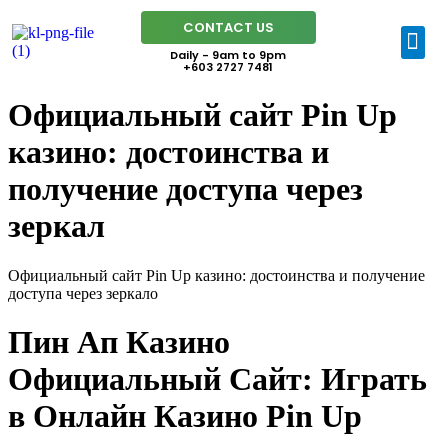
CONTACT US
Daily - 9am to 9pm
+603 2727 7481
Официальный сайт Pin Up
казино: достоинства и
получение доступа через
зеркал
Официальный сайт Pin Up казино: достоинства и получение
доступа через зеркало
Пин Ап Казино
Официальный Сайт: Играть
в Онлайн Казино Pin Up