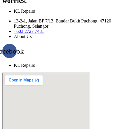
worries!
KL Repairs
13-2-1, Jalan BP 7/13, Bandar Bukit Puchong, 47120
Puchong, Selangor
+603 2727 7481
About Us
acebook
KL Repairs