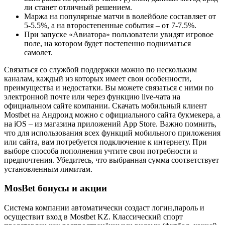
ли станет отличный решением.
Маржа на популярные матчи в волейболе составляет от
5-5.5%, а на второстепенные события – от 7-7.5%.
При запуске «Авиатора» пользователи увидят игровое
поле, на котором будет постепенно подниматься
самолет.
Связаться со службой поддержки можно по нескольким
каналам, каждый из которых имеет свои особенности,
преимущества и недостатки. Вы можете связаться с ними по
электронной почте или через функцию live-чата на
официальном сайте компании. Скачать мобильный клиент
Mostbet на Андроид можно с официального сайта букмекера, а
на iOS – из магазина приложений App Store. Важно помнить,
что для использования всех функций мобильного приложения
или сайта, вам потребуется подключение к интернету. При
выборе способа пополнения учтите свои потребности и
предпочтения. Убедитесь, что выбранная сумма соответствует
установленным лимитам.
MosBet бонусы и акции
Система компании автоматически создаст логин,пароль и
осуществит вход в Mostbet KZ. Классический спорт