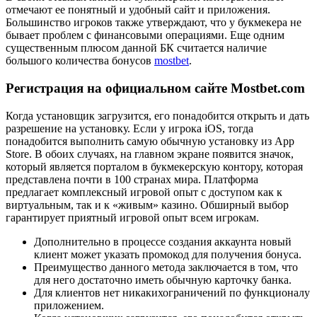
отмечают ее понятный и удобный сайт и приложения.
Большинство игроков также утверждают, что у букмекера не
бывает проблем с финансовыми операциями. Еще одним
существенным плюсом данной БК считается наличие
большого количества бонусов
mostbet
.
Регистрация на официальном сайте Mostbet.com
Когда установщик загрузится, его понадобится открыть и дать
разрешение на установку. Если у игрока iOS, тогда
понадобится выполнить самую обычную установку из App
Store. В обоих случаях, на главном экране появится значок,
который является порталом в букмекерскую контору, которая
представлена почти в 100 странах мира. Платформа
предлагает комплексный игровой опыт с доступом как к
виртуальным, так и к «живым» казино. Обширный выбор
гарантирует приятный игровой опыт всем игрокам.
Дополнительно в процессе создания аккаунта новый
клиент может указать промокод для получения бонуса.
Преимущество данного метода заключается в том, что
для него достаточно иметь обычную карточку банка.
Для клиентов нет никакихограничений по функционалу
приложением.