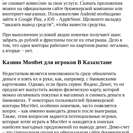
не снимает комиссию за свои услуги. Скачать приложения
можно на официальном сайте букмекерской компании или
винтернет-магазинах. Пользователям Android необходимо
зайти в Google Play, а iOS – AppleStore. Щелкните вкладку
“заказать вывод средств”, чтобы вывести средства.
При выполнении условий акции новички получают шанс
забрать до рублей и фриспины после их отыгрыша. Дело в
том, что одни конторы работают на азартном рынке легально,
а вторые − нет.
Казино Mostbet для игроков В Казахстане
Недостатком является невозможность сразу обналичить
деньги и взять их в руки, как, например, с банковскими
карточками. Однако, если брать сервис Яндекс.Денег, то он
предлагает выпустить живую физическую карту, которой
можно оплачивать покупки в магазинах и снимать деньги в
банкоматах. У некоторых пользователей букмекерской
конторы Мостбет, особенно новичков, часто появляется
вопрос – как именно выводить деньги после выигрыша.
Также, этим вопросом задаются потенциальные игроки,
которые хотят играть в Мостбет и находятся в поисках
наиболее выгодных предложений по выводу денег. Демо-счет
– это специальная опция на официальном сайте букмекерской