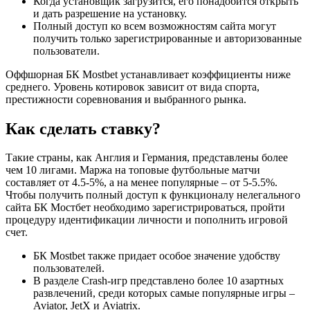
Когда установщик загрузится, его понадобится открыть
и дать разрешение на установку.
Полный доступ ко всем возможностям сайта могут
получить только зарегистрированные и авторизованные
пользователи.
Оффшорная БК Mostbet устанавливает коэффициенты ниже
среднего. Уровень котировок зависит от вида спорта,
престижности соревнования и выбранного рынка.
Как сделать ставку?
Такие страны, как Англия и Германия, представлены более
чем 10 лигами. Маржа на топовые футбольные матчи
составляет от 4.5-5%, а на менее популярные – от 5-5.5%.
Чтобы получить полный доступ к функционалу нелегального
сайта БК Мостбет необходимо зарегистрироваться, пройти
процедуру идентификации личности и пополнить игровой
счет.
БК Mostbet также придает особое значение удобству
пользователей.
В разделе Crash-игр представлено более 10 азартных
развлечений, среди которых самые популярные игры –
Aviator, JetX и Aviatrix.