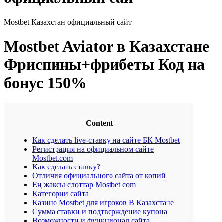
Mostbet Казахстан официальный сайт
Mostbet Aviator в Казахстане
Фриспины+фрибеты Код на
бонус 150%
Content
Как сделать live-ставку на сайте БК Mostbet
Регистрация на официальном сайте
Mostbet.com
Как сделать ставку?
Отличия официального сайта от копий
Ең жақсы слоттар Mostbet com
Категории сайта
Казино Mostbet для игроков В Казахстане
Сумма ставки и подтверждение купона
Возможности и функционал сайта