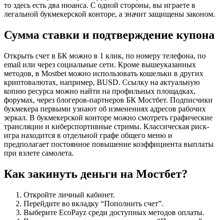
то здесь есть два нюанса. С одной стороны, вы играете в
легальной букмекерской конторе, а значит защищены законом.
Сумма ставки и подтверждение купона
Открыть счет в БК можно в 1 клик, по номеру телефона, по
email или через социальные сети. Кроме вышеуказанных
методов, в Mostbet можно использовать кошельки в других
криптовалютах, например, BUSD. Ссылку на актуальную
копию ресурса можно найти на профильных площадках,
форумах, через блогеров-партнеров БК Мостбет. Подписчики
букмекера первыми узнают об изменениях адресов рабочих
зеркал. В букмекерской конторе можно смотреть графические
трансляции и киберспортивные стримы. Классическая риск-
игра находится в отдельной графе общего меню и
предполагает постоянное повышение коэффициента выплаты
при взлете самолета.
Как закинуть деньги на Мостбет?
Откройте личный кабинет.
Перейдите во вкладку “Пополнить счет”.
Выберите EcoPayz среди доступных методов оплаты.