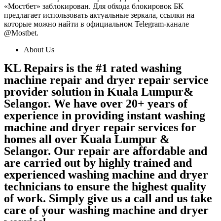
«Мостбет» заблокирован. Для обхода блокировок БК
предлагает использовать актуальные зеркала, ссылки на
которые можно найти в официальном Telegram-канале
@Mostbet.
About Us
KL Repairs is the #1 rated washing
machine repair and dryer repair service
provider solution in Kuala Lumpur&
Selangor. We have over 20+ years of
experience in providing instant washing
machine and dryer repair services for
homes all over Kuala Lumpur &
Selangor. Our repair are affordable and
are carried out by highly trained and
experienced washing machine and dryer
technicians to ensure the highest quality
of work. Simply give us a call and us take
care of your washing machine and dryer