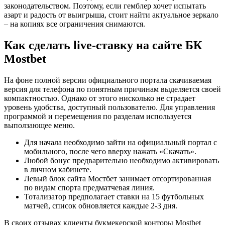
законодательством. Поэтому, если гемблер хочет испытать
азарт и радость от выигрыша, стоит найти актуальное зеркало
– на копиях все ограничения снимаются.
Как сделать live-ставку на сайте БК
Mostbet
На фоне полной версии официального портала скачиваемая
версия для телефона по понятным причинам выделяется своей
компактностью. Однако от этого нисколько не страдает
уровень удобства, доступный пользователю. Для управления
программой и перемещения по разделам используется
выползающее меню.
Для начала необходимо зайти на официальный портал с
мобильного, после чего вверху нажать «Скачать».
Любой бонус предварительно необходимо активировать
в личном кабинете.
Левый блок сайта Мостбет занимает отсортированная
по видам спорта предматчевая линия.
Тотализатор предполагает ставки на 15 футбольных
матчей, список обновляется каждые 2-3 дня.
В своих отзывах клиенты букмекерской конторы Mostbet