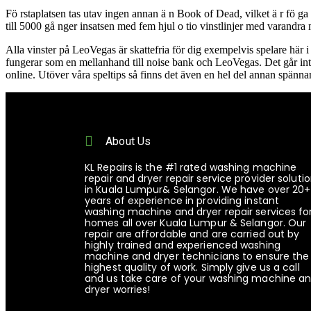
Fö rstaplatsen tas utav ingen annan ä n Book of Dead, vilket ä r fö ga 
till 5000 gå nger insatsen med fem hjul o tio vinstlinjer med varandra 
Alla vinster på LeoVegas är skattefria för dig exempelvis spelare här
fungerar som en mellanhand till noise bank och LeoVegas. Det går in
online. Utöver våra speltips så finns det även en hel del annan spänna
About Us
KL Repairs is the #1 rated washing machine
repair and dryer repair service provider soluti
in Kuala Lumpur& Selangor. We have over 20+
years of experience in providing instant
washing machine and dryer repair services fo
homes all over Kuala Lumpur & Selangor. Our
repair are affordable and are carried out by
highly trained and experienced washing
machine and dryer technicians to ensure the
highest quality of work. Simply give us a call
and us take care of your washing machine a
dryer worries!