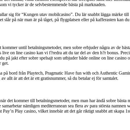
r som vi tycker är de selvbestemmende bästa på marknaden.
ar sig för “Kungen utav mobilcasino”. Du lär snabbt lägga märke till 
 slår på när man är på tåget, på flygplatsen eller på kafferasten kan d
det kommer until betalningsmetoder, men sobre erbjuder några av de bäs
ive on line casino kan vi f?redra att du tar del av den h?r bonus. Prec
du på jakt efter sobre spelsajt som utbjuder både online on line casino oc
 get.
å bord från Playtech, Pragmatic Have fun with och Authentic Gaming. D
 allt är att det är ett gratisnummer, så du betalar ej för samtalet.
 när det kommer till betalningsmetoder, men man har ändå sobre bästa met
e samarbetar nämligen mediterranean sea flera av para största namnen 
ay’n Play casino, vilket innebär att det går riktigt snabbt att skapa 1