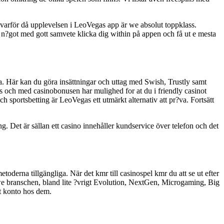
varför då upplevelsen i LeoVegas app är we absolut toppklass.
u n?got med gott samvete klicka dig within på appen och få ut e mesta
ta. Här kan du göra insättningar och uttag med Swish, Trustly samt
is och med casinobonusen har mulighed for at du i friendly casinot
h sportsbetting är LeoVegas ett utmärkt alternativ att pr?va. Fortsätt
et är sällan ett casino innehåller kundservice över telefon och det
oderna tillgängliga. När det kmr till casinospel kmr du att se ut efter
we branschen, bland lite ?vrigt Evolution, NextGen, Microgaming, Big
st konto hos dem.