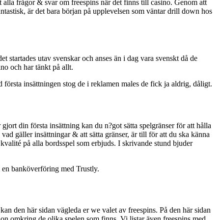
 alla frågor & svar om freespins när det finns till casino. Genom att
ntastisk, är det bara början på upplevelsen som väntar drill down hos
det startades utav svenskar och anses än i dag vara svenskt då de
no och har tänkt på allt.
 första insättningen stog de i reklamen males de fick ja aldrig, dåligt.
ort din första insättning kan du n?got sätta spelgränser för att hålla
d gäller insättningar & att sätta gränser, är till för att du ska känna
valité på alla bordsspel som erbjuds. I skrivande stund bjuder
 en banköverföring med Trustly.
 kan den här sidan vägleda er we valet av freespins. På den här sidan
ion omkring de olika spelen som finns. Vi listar även freespins med