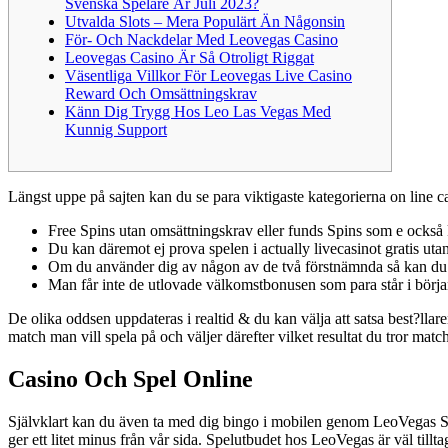
Svenska Spelare År Juli 2023?
Utvalda Slots – Mera Populärt Än Någonsin
För- Och Nackdelar Med Leovegas Casino
Leovegas Casino Är Så Otroligt Riggat
Väsentliga Villkor För Leovegas Live Casino
Reward Och Omsättningskrav
Känn Dig Trygg Hos Leo Las Vegas Med
Kunnig Support
Längst uppe på sajten kan du se para viktigaste kategorierna on line ca
Free Spins utan omsättningskrav eller funds Spins som e också ka
Du kan däremot ej prova spelen i actually livecasinot gratis utan
Om du använder dig av någon av de två förstnämnda så kan du n?
Man får inte de utlovade välkomstbonusen som para står i börja
De olika oddsen uppdateras i realtid & du kan välja att satsa best?llar
match man vill spela på och väljer därefter vilket resultat du tror ma
Casino Och Spel Online
Självklart kan du även ta med dig bingo i mobilen genom LeoVegas Sof
ger ett litet minus från vår sida. Spelutbudet hos LeoVegas är väl t