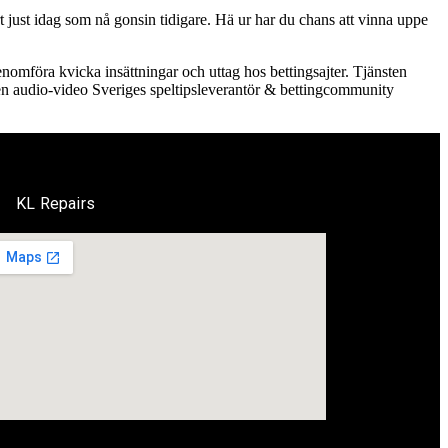
rt just idag som nå gonsin tidigare. Hä ur har du chans att vinna uppe
nomföra kvicka insättningar och uttag hos bettingsajter. Tjänsten
en audio-video Sveriges speltipsleverantör & bettingcommunity
KL Repairs