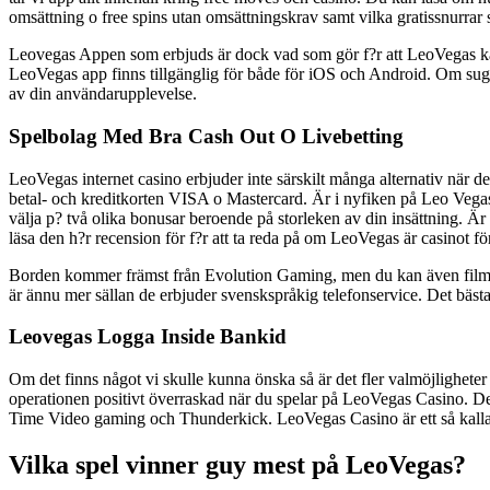
omsättning o free spins utan omsättningskrav samt vilka gratissnurra
Leovegas Appen som erbjuds är dock vad som gör f?r att LeoVegas kall
LeoVegas app finns tillgänglig för både för iOS och Android. Om suget
av din användarupplevelse.
Spelbolag Med Bra Cash Out O Livebetting
LeoVegas internet casino erbjuder inte särskilt många alternativ när 
betal- och kreditkorten VISA o Mastercard. Är i nyfiken på Leo Vegas l
välja p? två olika bonusar beroende på storleken av din insättning. Är 
läsa den h?r recension för f?r att ta reda på om LeoVegas är casinot för
Borden kommer främst från Evolution Gaming, men du kan även filma p
är ännu mer sällan de erbjuder svenskspråkig telefonservice. Det bästa av
Leovegas Logga Inside Bankid
Om det finns något vi skulle kunna önska så är det fler valmöjligheter
operationen positivt överraskad när du spelar på LeoVegas Casino. D
Time Video gaming och Thunderkick. LeoVegas Casino är ett så kallat P
Vilka spel vinner guy mest på LeoVegas?