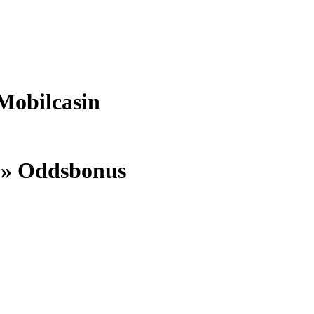
Mobilcasin
s » Oddsbonus