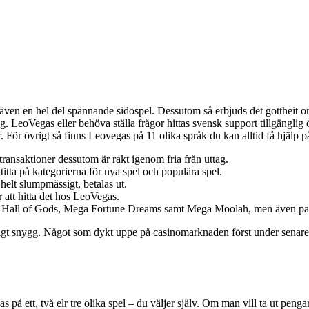
en en hel del spännande sidospel. Dessutom så erbjuds det gottheit om 
ing. LeoVegas eller behöva ställa frågor hittas svensk support tillgängli
er. För övrigt så finns Leovegas på 11 olika språk du kan alltid få hjälp 
 transaktioner dessutom är rakt igenom fria från uttag.
tta på kategorierna för nya spel och populära spel.
 helt slumpmässigt, betalas ut.
 att hitta det hos LeoVegas.
erna Hall of Gods, Mega Fortune Dreams samt Mega Moolah, men även p
t snygg. Något som dykt uppe på casinomarknaden först under senare år 
på ett, två elr tre olika spel – du väljer själv. Om man vill ta ut penga