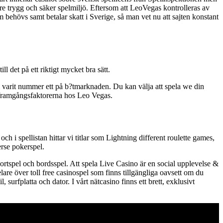
 trygg och säker spelmiljö. Eftersom att LeoVegas kontrolleras av
 behövs samt betalar skatt i Sverige, så man vet nu att sajten konstant
l det på ett riktigt mycket bra sätt.
l varit nummer ett på b?tmarknaden. Du kan välja att spela we din
v framgångsfaktorerna hos Leo Vegas.
 i spellistan hittar vi titlar som Lightning different roulette games,
erse pokerspel.
kortspel och bordsspel. Att spela Live Casino är en social upplevelse &
re över toll free casinospel som finns tillgängliga oavsett om du
 surfplatta och dator. I vårt nätcasino finns ett brett, exklusivt