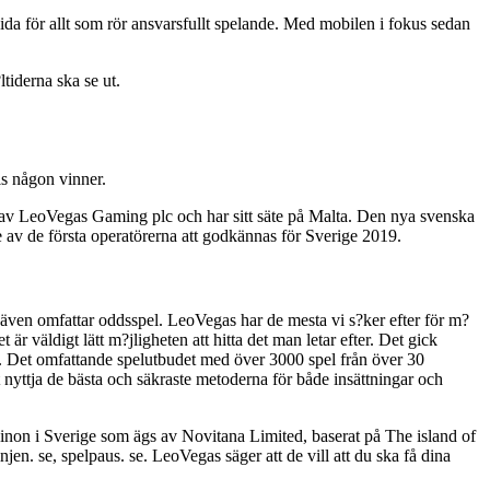
a för allt som rör ansvarsfullt spelande. Med mobilen i fokus sedan
iderna ska se ut.
ls någon vinner.
 utav LeoVegas Gaming plc och har sitt säte på Malta. Den nya svenska
e av de första operatörerna att godkännas för Sverige 2019.
g även omfattar oddsspel. LeoVegas har de mesta vi s?ker efter för m?
t är väldigt lätt m?jligheten att hitta det man letar efter. Det gick
tly. Det omfattande spelutbudet med över 3000 spel från över 30
nyttja de bästa och säkraste metoderna för både insättningar och
 casinon i Sverige som ägs av Novitana Limited, baserat på The island of
n. se, spelpaus. se. LeoVegas säger att de vill att du ska få dina