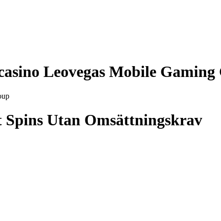
ecasino Leovegas Mobile Gaming
oup
t Spins Utan Omsättningskrav