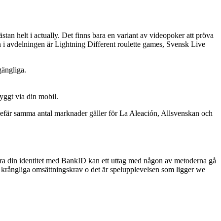
tan helt i actually. Det finns bara en variant av videopoker att pröva
 i avdelningen är Lightning Different roulette games, Svensk Live
gängliga.
yggt via din mobil.
gefär samma antal marknader gäller för La Aleación, Allsvenskan och
fiera din identitet med BankID kan ett uttag med någon av metoderna gå
 krångliga omsättningskrav o det är spelupplevelsen som ligger we