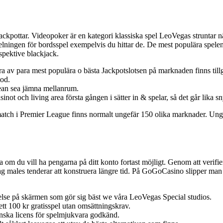
ckpottar. Videopoker är en kategori klassiska spel LeoVegas struntar näs
lningen för bordsspel exempelvis du hittar de. De mest populära spelen
spektive blackjack.
a av para mest populära o bästa Jackpotslotsen på marknaden finns till
tod.
nean sea jämna mellanrum.
 och living area första gången i sätter in & spelar, så det går lika sn
e match i Premier League finns normalt ungefär 150 olika marknader. Un
da om du vill ha pengarna på ditt konto fortast möjligt. Genom att veri
g males tenderar att konstruera längre tid. På GoGoCasino slipper man
velse på skärmen som gör sig bäst we våra LeoVegas Special studios.
ett 100 kr gratisspel utan omsättningskrav.
venska licens för spelmjukvara godkänd.