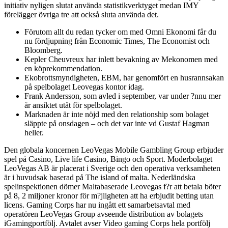
initiativ nyligen slutat använda statistikverktyget medan IMY
förelägger övriga tre att också sluta använda det.
Förutom allt du redan tycker om med Omni Ekonomi får du
nu fördjupning från Economic Times, The Economist och
Bloomberg.
Kepler Cheuvreux har inlett bevakning av Mekonomen med
en köprekommendation.
Ekobrottsmyndigheten, EBM, har genomfört en husrannsakan
på spelbolaget Leovegas kontor idag.
Frank Andersson, som avled i september, var under ?nnu mer
år ansiktet utåt för spelbolaget.
Marknaden är inte nöjd med den relationship som bolaget
släppte på onsdagen – och det var inte vd Gustaf Hagman
heller.
Den globala koncernen LeoVegas Mobile Gambling Group erbjuder
spel på Casino, Live life Casino, Bingo och Sport. Moderbolaget
LeoVegas AB är placerat i Sverige och den operativa verksamheten
är i huvudsak baserad på The island of malta. Nederländska
spelinspektionen dömer Maltabaserade Leovegas f?r att betala böter
på 8, 2 miljoner kronor för m?jligheten att ha erbjudit betting utan
licens. Gaming Corps har nu ingått ett samarbetsavtal med
operatören LeoVegas Group avseende distribution av bolagets
iGamingportfölj. Avtalet avser Video gaming Corps hela portfölj