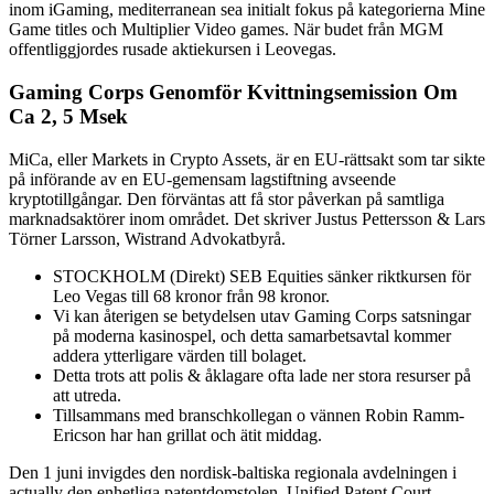
inom iGaming, mediterranean sea initialt fokus på kategorierna Mine
Game titles och Multiplier Video games. När budet från MGM
offentliggjordes rusade aktiekursen i Leovegas.
Gaming Corps Genomför Kvittningsemission Om
Ca 2, 5 Msek
MiCa, eller Markets in Crypto Assets, är en EU-rättsakt som tar sikte
på införande av en EU-gemensam lagstiftning avseende
kryptotillgångar. Den förväntas att få stor påverkan på samtliga
marknadsaktörer inom området. Det skriver Justus Pettersson & Lars
Törner Larsson, Wistrand Advokatbyrå.
STOCKHOLM (Direkt) SEB Equities sänker riktkursen för
Leo Vegas till 68 kronor från 98 kronor.
Vi kan återigen se betydelsen utav Gaming Corps satsningar
på moderna kasinospel, och detta samarbetsavtal kommer
addera ytterligare värden till bolaget.
Detta trots att polis & åklagare ofta lade ner stora resurser på
att utreda.
Tillsammans med branschkollegan o vännen Robin Ramm-
Ericson har han grillat och ätit middag.
Den 1 juni invigdes den nordisk-baltiska regionala avdelningen i
actually den enhetliga patentdomstolen, Unified Patent Court