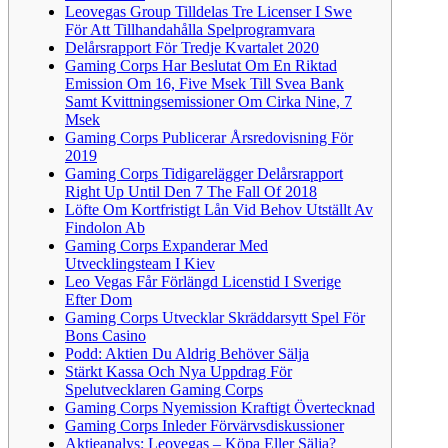
Leovegas Group Tilldelas Tre Licenser I Swe
För Att Tillhandahålla Spelprogramvara
Delårsrapport För Tredje Kvartalet 2020
Gaming Corps Har Beslutat Om En Riktad
Emission Om 16, Five Msek Till Svea Bank
Samt Kvittningsemissioner Om Cirka Nine, 7
Msek
Gaming Corps Publicerar Årsredovisning För
2019
Gaming Corps Tidigarelägger Delårsrapport
Right Up Until Den 7 The Fall Of 2018
Löfte Om Kortfristigt Lån Vid Behov Utställt Av
Findolon Ab
Gaming Corps Expanderar Med
Utvecklingsteam I Kiev
Leo Vegas Får Förlängd Licenstid I Sverige
Efter Dom
Gaming Corps Utvecklar Skräddarsytt Spel För
Bons Casino
Podd: Aktien Du Aldrig Behöver Sälja
Stärkt Kassa Och Nya Uppdrag För
Spelutvecklaren Gaming Corps
Gaming Corps Nyemission Kraftigt Övertecknad
Gaming Corps Inleder Förvärvsdiskussioner
Aktieanalys: Leovegas – Köpa Eller Sälja?