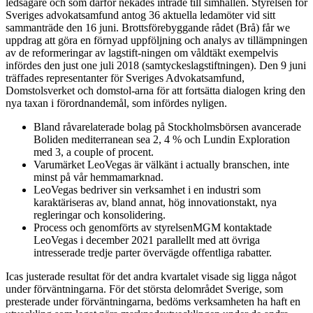
ledsagare och som därför nekades inträde till simhallen. Styrelsen för
Sveriges advokatsamfund antog 36 aktuella ledamöter vid sitt
sammanträde den 16 juni. Brottsförebyggande rådet (Brå) får we
uppdrag att göra en förnyad uppföljning och analys av tillämpningen
av de reformeringar av lagstift-ningen om våldtäkt exempelvis
infördes den just one juli 2018 (samtyckeslagstiftningen). Den 9 juni
träffades representanter för Sveriges Advokatsamfund,
Domstolsverket och domstol-arna för att fortsätta dialogen kring den
nya taxan i förordnandemål, som infördes nyligen.
Bland råvarelaterade bolag på Stockholmsbörsen avancerade
Boliden mediterranean sea 2, 4 % och Lundin Exploration
med 3, a couple of procent.
Varumärket LeoVegas är välkänt i actually branschen, inte
minst på vår hemmamarknad.
LeoVegas bedriver sin verksamhet i en industri som
karaktäriseras av, bland annat, hög innovationstakt, nya
regleringar och konsolidering.
Process och genomförts av styrelsenMGM kontaktade
LeoVegas i december 2021 parallellt med att övriga
intresserade tredje parter övervägde offentliga rabatter.
Icas justerade resultat för det andra kvartalet visade sig ligga något
under förväntningarna. För det största delområdet Sverige, som
presterade under förväntningarna, bedöms verksamheten ha haft en