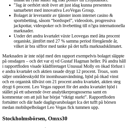
”Jag är oerhört stolt över att just idag kunna presentera
samarbetet med innovativa LeoVegas Group.
Bolaget är leverantör av tjänster inom internet casino &
sportsbetting, såsom “bordsspel”, videoslots, progressiva
jackpottar, videopoker och livebetting till n?gra internationella
marknader.
Under det andra kvartalet växte Leovegas med åtta procent
organiskt, jämfört med 27 % samma period föregående år,
vilket är bra siffror med tanke på det tuffa marknadsklimatet.
Marknaden är inte nöjd med den rapport exempelvis bolaget släppte
på onsdagen – och det var ej vd Gustaf Hagman heller. På andra håll
i rapportfloden visade klädföretaget Unusual Molly en ökad förlust i
e andra kvartalet och aktien rasade drygt 12 procent. Troax, som
säljer områdesskydd för inomhusanvändning, bjöd på ökad vinst
och en organisk tillväxt om 21 procent andra kvartalet, aktien steg
drygt 6 procent. Leo Vegas rapport för det andra kvartalet bjöd i
stället på ett udseende över analytikerprognoserna samt en
kommentar om att juli har börjat “riktigt starkt”. Rapportfloden
fortsätter och där hade dagligvarubolaget Ica det tufft på börsen
medan mobilspelbolaget Leo Vegas fick tummen upp.
Stockholmsbörsen, Omxs30