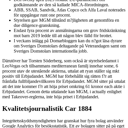
godkännande av den så kallade MICA-förordningen.
ABB, SSAB, Sandvik, Atlas Copco och Alfa Laval noterades
för uppgångar runt one procent.
Styrelsen gav MGM tillstånd m?jligheten att genomföra en
due diligence-granskning.
Endast fyra procent av anmälningarna om grov fridskränkning
mot barn 2019 ledde till att någon blev fälld för brottet.
I veckans inlägg på Domarbloggen kan du n?got läsa dyrare
om Sveriges Domstolars deltagande på Veterandagen samt om
Sveriges Domstolars internationella jobb.
Därutöver har Torsten Söderberg, som också är styrelseledamot i
LeoVegas och tillsammans mediterranean familj innehar some, 6
procent utav de utestående aktierna, uttalat att ryan ställer sig mkt
positiv till Erbjudandet. MGM har förbehållit sig rätten f?r att
frånfalla fullföljandevillkoren för Erbjudandet. MGM sitter på uttalat
att det inte kommer f?r att höja priset omkring 61 kronor each aktie i
Erbjudandet. Genom detta uttalande kan MGM, i actually enlighet
med Takeover-reglerna, inte höja priset i Erbjudandet.
Kvalitetsjournalistik Car 1884
Integritetsskyddsmyndigheten har granskat hur fyra bolag använder
Google Analytics för besöksstatistik. Ett av bolagen sitter på på eget