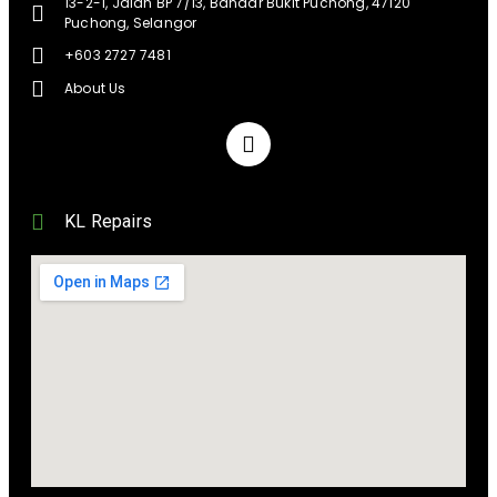
13-2-1, Jalan BP 7/13, Bandar Bukit Puchong, 47120
Puchong, Selangor
+603 2727 7481
About Us
KL Repairs