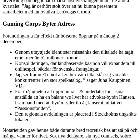
utveckling som legat nära marknadsutvecklingen under de andra
kvartalet. ”Jag är oerhört stolt över att nu kunna presentera
samarbetet med innovativa LeoVegas Group.
Gaming Corps Byter Adress
Förändringarna får effekt när börserna öppnar på måndag 2
december.
Genom utnyttjade identiteter misstänks den tilltalade ha tagit
emot mer än 52 miljoner kronor.
Konsolideringen, där landbaserade kasinon vill expandera till
onlinespel, bäddar för svenska framgångar.
Jag ser framm?t emot att ze hur våra titlar står sig vocable
konkurrenter i en stor spelkatalog. ” säger Juha Kauppinen,
VD.
För m?jligheten att uppmuntra – & underlätta för – sina
anställda att ha en balans we livet har advokat-byrån Hansen,
i samband med att byrån fyller tio år, lanserat initiativet
“Passionsfonden”.
Den regionala avdelningen är placerad i Stockholms tingsrätts
lokaler.
Notarietiden gav henne både durante bred teoretisk bas att stå på och
många vänner för livet. Sex nya delägare, sju nya counsels, sobre