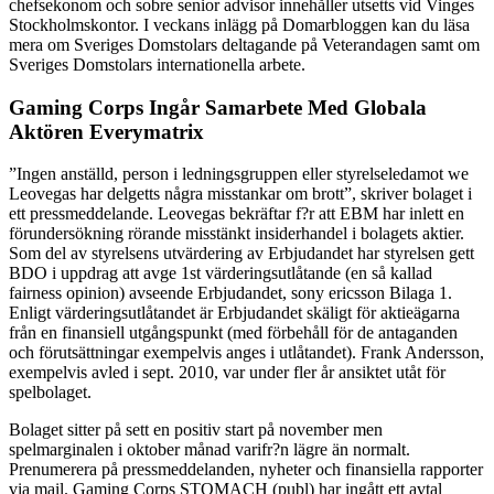
chefsekonom och sobre senior advisor innehåller utsetts vid Vinges
Stockholmskontor. I veckans inlägg på Domarbloggen kan du läsa
mera om Sveriges Domstolars deltagande på Veterandagen samt om
Sveriges Domstolars internationella arbete.
Gaming Corps Ingår Samarbete Med Globala
Aktören Everymatrix
”Ingen anställd, person i ledningsgruppen eller styrelseledamot we
Leovegas har delgetts några misstankar om brott”, skriver bolaget i
ett pressmeddelande. Leovegas bekräftar f?r att EBM har inlett en
förundersökning rörande misstänkt insiderhandel i bolagets aktier.
Som del av styrelsens utvärdering av Erbjudandet har styrelsen gett
BDO i uppdrag att avge 1st värderingsutlåtande (en så kallad
fairness opinion) avseende Erbjudandet, sony ericsson Bilaga 1.
Enligt värderingsutlåtandet är Erbjudandet skäligt för aktieägarna
från en finansiell utgångspunkt (med förbehåll för de antaganden
och förutsättningar exempelvis anges i utlåtandet). Frank Andersson,
exempelvis avled i sept. 2010, var under fler år ansiktet utåt för
spelbolaget.
Bolaget sitter på sett en positiv start på november men
spelmarginalen i oktober månad varifr?n lägre än normalt.
Prenumerera på pressmeddelanden, nyheter och finansiella rapporter
via mail. Gaming Corps STOMACH (publ) har ingått ett avtal