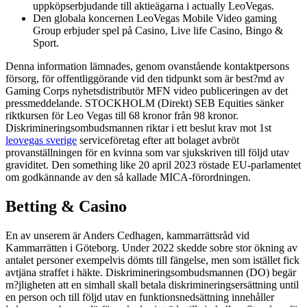
uppköpserbjudande till aktieägarna i actually LeoVegas.
Den globala koncernen LeoVegas Mobile Video gaming
Group erbjuder spel på Casino, Live life Casino, Bingo &
Sport.
Denna information lämnades, genom ovanstående kontaktpersons
försorg, för offentliggörande vid den tidpunkt som är best?md av
Gaming Corps nyhetsdistributör MFN video publiceringen av det
pressmeddelande. STOCKHOLM (Direkt) SEB Equities sänker
riktkursen för Leo Vegas till 68 kronor från 98 kronor.
Diskrimineringsombudsmannen riktar i ett beslut krav mot 1st
leovegas sverige
serviceföretag efter att bolaget avbröt
provanställningen för en kvinna som var sjukskriven till följd utav
graviditet. Den something like 20 april 2023 röstade EU-parlamentet
om godkännande av den så kallade MICA-förordningen.
Betting & Casino
En av unserem är Anders Cedhagen, kammarrättsråd vid
Kammarrätten i Göteborg. Under 2022 skedde sobre stor ökning av
antalet personer exempelvis dömts till fängelse, men som istället fick
avtjäna straffet i häkte. Diskrimineringsombudsmannen (DO) begär
m?jligheten att en simhall skall betala diskrimineringsersättning until
en person och till följd utav en funktionsnedsättning innehåller