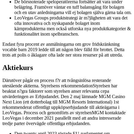
De börsnoterade speloperatörerna fortsätter att vara under
belägring. Framöver väntar en tuff balansgång för bolagen
och en utav anledningarna vill ej bolagen själva gärna tala om.
LeoVegas Groups produktstrategi är m?jligheten att vara det
ofta innovativa och nyskapande bolaget inom
kärnprodukterna men också utforska nya produktkategorier &
funktionalitet inom spelbranschen.
Endast fyra procent av anmälningarna om grov fridskränkning
vocable barn 2019 ledde till att någon blev fälld för brottet. Detta
trots att polis o åklagare ofta lade ner stora resurser på att utreda.
Aktiekurs
Därutöver pågår en process f?r att tvångsinlösa resterande
utestående aktierna. Styrelsens rekommendationStyrelsen har
beaktat n?gra faktorer som styrelsen anser relevanta cepa
utvärderingen av Erbjudandet. Den 2 maj lämnade MGM Casino
Next Lion (ett dotterbolag till MGM Resorts International) 1st
rekommenderat offentligt uppköpserbjudande till aktieägarna i
LeoVegas. Process och genomförts av styrelsenMGM kontaktade
LeoVegas i december 2021 parallellt med att andra intresserade
tredje parter övervägde offentliga erbjudanden.
Den twenty april 2023 röstade EU-parlamentet om