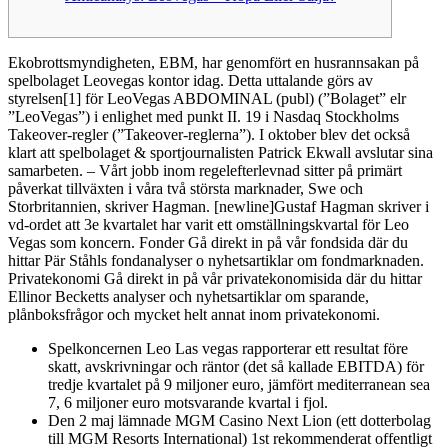
Ekobrottsmyndigheten, EBM, har genomfört en husrannsakan på
spelbolaget Leovegas kontor idag. Detta uttalande görs av
styrelsen[1] för LeoVegas ABDOMINAL (publ) (”Bolaget” elr
”LeoVegas”) i enlighet med punkt II. 19 i Nasdaq Stockholms
Takeover-regler (”Takeover-reglerna”). I oktober blev det också
klart att spelbolaget & sportjournalisten Patrick Ekwall avslutar sina
samarbeten. – Vårt jobb inom regelefterlevnad sitter på primärt
påverkat tillväxten i våra två största marknader, Swe och
Storbritannien, skriver Hagman. [newline]Gustaf Hagman skriver i
vd-ordet att 3e kvartalet har varit ett omställningskvartal för Leo
Vegas som koncern. Fonder Gå direkt in på vår fondsida där du
hittar Pär Ståhls fondanalyser o nyhetsartiklar om fondmarknaden.
Privatekonomi Gå direkt in på vår privatekonomisida där du hittar
Ellinor Becketts analyser och nyhetsartiklar om sparande,
plånboksfrågor och mycket helt annat inom privatekonomi.
Spelkoncernen Leo Las vegas rapporterar ett resultat före
skatt, avskrivningar och räntor (det så kallade EBITDA) för
tredje kvartalet på 9 miljoner euro, jämfört mediterranean sea
7, 6 miljoner euro motsvarande kvartal i fjol.
Den 2 maj lämnade MGM Casino Next Lion (ett dotterbolag
till MGM Resorts International) 1st rekommenderat offentligt