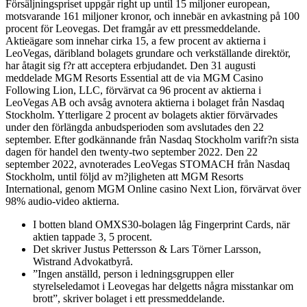
Försäljningspriset uppgår right up until 15 miljoner european,
motsvarande 161 miljoner kronor, och innebär en avkastning på 100
procent för Leovegas. Det framgår av ett pressmeddelande.
Aktieägare som innehar cirka 15, a few procent av aktierna i
LeoVegas, däribland bolagets grundare och verkställande direktör,
har åtagit sig f?r att acceptera erbjudandet. Den 31 augusti
meddelade MGM Resorts Essential att de via MGM Casino
Following Lion, LLC, förvärvat ca 96 procent av aktierna i
LeoVegas AB och avsåg avnotera aktierna i bolaget från Nasdaq
Stockholm. Ytterligare 2 procent av bolagets aktier förvärvades
under den förlängda anbudsperioden som avslutades den 22
september. Efter godkännande från Nasdaq Stockholm varifr?n sista
dagen för handel den twenty-two september 2022. Den 22
september 2022, avnoterades LeoVegas STOMACH från Nasdaq
Stockholm, until följd av m?jligheten att MGM Resorts
International, genom MGM Online casino Next Lion, förvärvat över
98% audio-video aktierna.
I botten bland OMXS30-bolagen låg Fingerprint Cards, när
aktien tappade 3, 5 procent.
Det skriver Justus Pettersson & Lars Törner Larsson,
Wistrand Advokatbyrå.
”Ingen anställd, person i ledningsgruppen eller
styrelseledamot i Leovegas har delgetts några misstankar om
brott”, skriver bolaget i ett pressmeddelande.