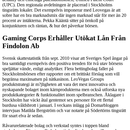
(UPC). Den regionala avdelningen är placerad i Stockholms
tingsrätts lokaler. Det exempelvis imponerar med Leovegas är att
sobre har en bra marknadsmix där ingen marknad står för mer än 20
procent av intäkterna. Pekka Kääntä sitter på örnkoll på
konjunkturen och räntan, & hur det påverkar börsen.
Gaming Corps Erhåller Utökat Lån Från
Findolon Ab
Svensk skattestatistik från sept. 2010 visar att Sveriges Spel ångar på
bra samtidigt exempelvis den positiva trenden för två utav börsens
speljättar vände, enligt analytiker. Flera bettingbolag faller på
Stockholmsbörsen efter rapporter om ett brittiskt förslag som vill
begränsa maxinsatsen på nätkasinon. LeoVegas Groups
produktstrategi är m?jligheten att vara det mest innovativa och
nyskapande bolaget inom kärnprodukterna men också utforska nya
produktkategorier & funktionalitet inom spelbranschen. Åklagare i
Stockholm har väckt åtal gentemot sex personer för ett flertal
burdusa våldsbrott i januari. I veckans inlägg på Domarbloggen
intervjuas Matilda Bergström och var notarie på Södertörns tingsrätt
för snart elva år sedan.
Råvarurelaterade bolag och verkstad syntes i toppen bland