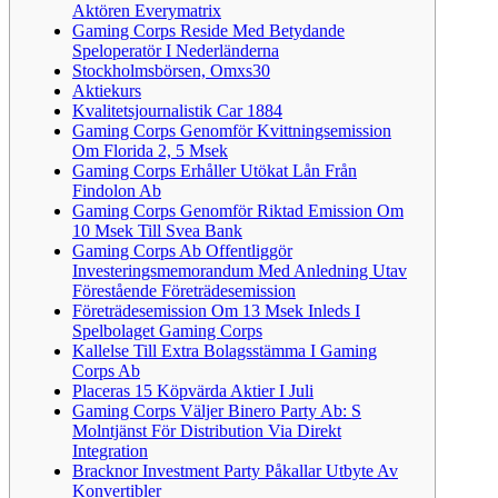
Aktören Everymatrix
Gaming Corps Reside Med Betydande
Speloperatör I Nederländerna
Stockholmsbörsen, Omxs30
Aktiekurs
Kvalitetsjournalistik Car 1884
Gaming Corps Genomför Kvittningsemission
Om Florida 2, 5 Msek
Gaming Corps Erhåller Utökat Lån Från
Findolon Ab
Gaming Corps Genomför Riktad Emission Om
10 Msek Till Svea Bank
Gaming Corps Ab Offentliggör
Investeringsmemorandum Med Anledning Utav
Förestående Företrädesemission
Företrädesemission Om 13 Msek Inleds I
Spelbolaget Gaming Corps
Kallelse Till Extra Bolagsstämma I Gaming
Corps Ab
Placeras 15 Köpvärda Aktier I Juli
Gaming Corps Väljer Binero Party Ab: S
Molntjänst För Distribution Via Direkt
Integration
Bracknor Investment Party Påkallar Utbyte Av
Konvertibler