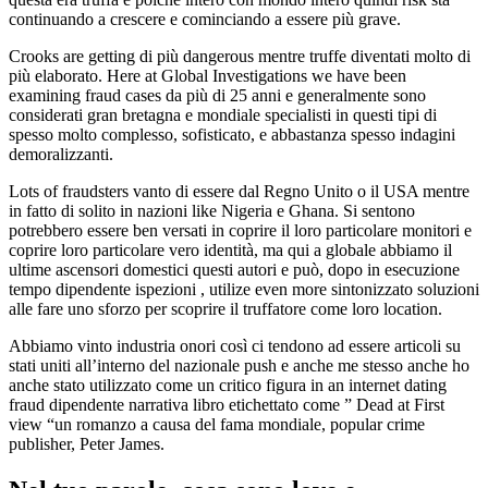
continuando a crescere e cominciando a essere più grave.
Crooks are getting di più dangerous mentre truffe diventati molto di
più elaborato. Here at Global Investigations we have been
examining fraud cases da più di 25 anni e generalmente sono
considerati gran bretagna e mondiale specialisti in questi tipi di
spesso molto complesso, sofisticato, e abbastanza spesso indagini
demoralizzanti.
Lots of fraudsters vanto di essere dal Regno Unito o il USA mentre
in fatto di solito in nazioni like Nigeria e Ghana. Si sentono
potrebbero essere ben versati in coprire il loro particolare monitori e
coprire loro particolare vero identità, ma qui a globale abbiamo il
ultime ascensori domestici questi autori e può, dopo in esecuzione
tempo dipendente ispezioni , utilize even more sintonizzato soluzioni
alle fare uno sforzo per scoprire il truffatore come loro location.
Abbiamo vinto industria onori così ci tendono ad essere articoli su
stati uniti all’interno del nazionale push e anche me stesso anche ho
anche stato utilizzato come un critico figura in an internet dating
fraud dipendente narrativa libro etichettato come ” Dead at First
view “un romanzo a causa del fama mondiale, popular crime
publisher, Peter James.