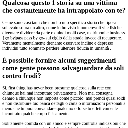
Qualcosa questo 1 storia su una vittima
che costantemente ha intrappolato con te?
Ce ne sono così tanti che non ho uno specifico storia che riposa
sollevato sopra un altro, come io ho visto innumerevoli vite fisiche
diventare dividere da parte e quindi molti case, matrimoni e business
{go by|pass|pass by|go- sul ciglio della strada invece di recuperare.
Veramente mentalmente drenante osservare incline e depresso
individui tutto sommato perdere ulteriore fiducia in umanità .
È possibile fornire alcuni suggerimenti
come gente possono salvaguardare da soli
contro frodi?
Sì, first thing has never been presume qualcosa sulla rete con
chiunque hai mai incontrato privatamente. Non mai consegna
denaro a chiunque non importa come piccolo, mai prendi quasi soldi
e non distribuire tuo banca dettagli o carta o informazioni personali a
meno che tu puoi convalidare qualcuno o forse tu effettivamente
incontrato qualche corpo fisicamente.
Solitamente confida con un amico e sempre controlla indicazioni che