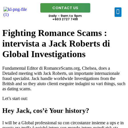
CONTACT US
Daily - 9am to 9pm
+603 2727 7481
Fighting Romance Scams :
intervista a Jack Roberts di
Global Investigations
Fundamental Editor di RomanceScams.org, Chelsea, does a
Detailed meeting with Jack Roberts, un importante internazionale
fraud specialist. Jack handle worldwide Investigations from the
British and so they aiuto clienti eseguire indagini su vari things, such
as dating scams.
Let’s start out:
Hey Jack, cos’è Your history?
I will be a Global professional su con circostanze insieme a ups e in
questa era truffa è poiché intero con mondo intero quindi risk sta