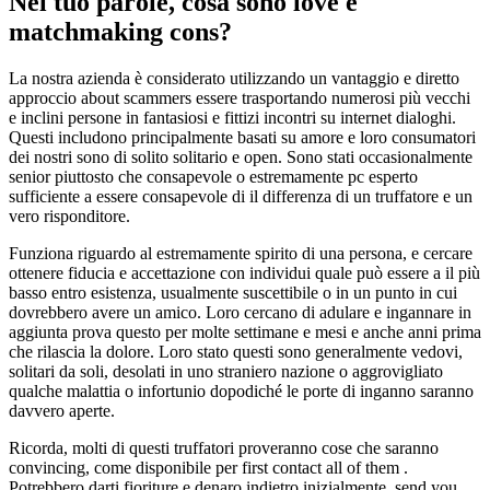
Nel tuo parole, cosa sono love e
matchmaking cons?
La nostra azienda è considerato utilizzando un vantaggio e diretto
approccio about scammers essere trasportando numerosi più vecchi
e inclini persone in fantasiosi e fittizi incontri su internet dialoghi.
Questi includono principalmente basati su amore e loro consumatori
dei nostri sono di solito solitario e open. Sono stati occasionalmente
senior piuttosto che consapevole o estremamente pc esperto
sufficiente a essere consapevole di il differenza di un truffatore e un
vero risponditore.
Funziona riguardo al estremamente spirito di una persona, e cercare
ottenere fiducia e accettazione con individui quale può essere a il più
basso entro esistenza, usualmente suscettibile o in un punto in cui
dovrebbero avere un amico. Loro cercano di adulare e ingannare in
aggiunta prova questo per molte settimane e mesi e anche anni prima
che rilascia la dolore. Loro stato questi sono generalmente vedovi,
solitari da soli, desolati in uno straniero nazione o aggrovigliato
qualche malattia o infortunio dopodiché le porte di inganno saranno
davvero aperte.
Ricorda, molti di questi truffatori proveranno cose che saranno
convincing, come disponibile per first contact all of them .
Potrebbero darti fioriture e denaro indietro inizialmente, send you