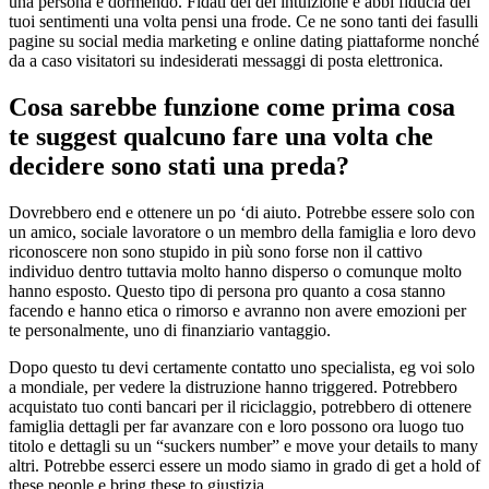
una persona è dormendo. Fidati del del intuizione e abbi fiducia dei
tuoi sentimenti una volta pensi una frode. Ce ne sono tanti dei fasulli
pagine su social media marketing e online dating piattaforme nonché
da a caso visitatori su indesiderati messaggi di posta elettronica.
Cosa sarebbe funzione come prima cosa
te suggest qualcuno fare una volta che
decidere sono stati una preda?
Dovrebbero end e ottenere un po ‘di aiuto. Potrebbe essere solo con
un amico, sociale lavoratore o un membro della famiglia e loro devo
riconoscere non sono stupido in più sono forse non il cattivo
individuo dentro tuttavia molto hanno disperso o comunque molto
hanno esposto. Questo tipo di persona pro quanto a cosa stanno
facendo e hanno etica o rimorso e avranno non avere emozioni per
te personalmente, uno di finanziario vantaggio.
Dopo questo tu devi certamente contatto uno specialista, eg voi solo
a mondiale, per vedere la distruzione hanno triggered. Potrebbero
acquistato tuo conti bancari per il riciclaggio, potrebbero di ottenere
famiglia dettagli per far avanzare con e loro possono ora luogo tuo
titolo e dettagli su un “suckers number” e move your details to many
altri. Potrebbe esserci essere un modo siamo in grado di get a hold of
these people e bring these to giustizia.