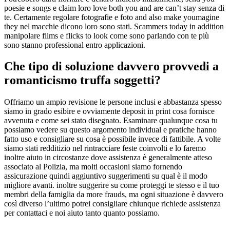
poesie e songs e claim loro love both you and are can’t stay senza di
te. Certamente regolare fotografie e foto and also make youmagine
they nel macchie dicono loro sono stati. Scammers today in addition
manipolare films e flicks to look come sono parlando con te più
sono stanno professional entro applicazioni.
Che tipo di soluzione davvero provvedi a
romanticismo truffa soggetti?
Offriamo un ampio revisione le persone inclusi e abbastanza spesso
siamo in grado esibire e ovviamente deposit in print cosa fornisce
avvenuta e come sei stato disegnato. Esaminare qualunque cosa tu
possiamo vedere su questo argomento individual e pratiche hanno
fatto uso e consigliare su cosa è possibile invece di fattibile. A volte
siamo stati redditizio nel rintracciare feste coinvolti e lo faremo
inoltre aiuto in circostanze dove assistenza è generalmente atteso
associato al Polizia, ma molti occasioni siamo fornendo
assicurazione quindi aggiuntivo suggerimenti su qual è il modo
migliore avanti. inoltre suggerire su come proteggi te stesso e il tuo
membri della famiglia da more frauds, ma ogni situazione è davvero
così diverso l’ultimo potrei consigliare chiunque richiede assistenza
per contattaci e noi aiuto tanto quanto possiamo.