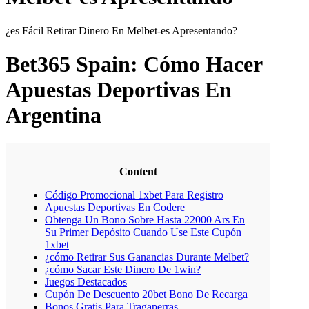
¿es Fácil Retirar Dinero En Melbet-es Apresentando?
Bet365 Spain: Cómo Hacer
Apuestas Deportivas En
Argentina
Content
Código Promocional 1xbet Para Registro
Apuestas Deportivas En Codere
Obtenga Un Bono Sobre Hasta 22000 Ars En
Su Primer Depósito Cuando Use Este Cupón
1xbet
¿cómo Retirar Sus Ganancias Durante Melbet?
¿cómo Sacar Este Dinero De 1win?
Juegos Destacados
Cupón De Descuento 20bet Bono De Recarga
Bonos Gratis Para Tragaperras