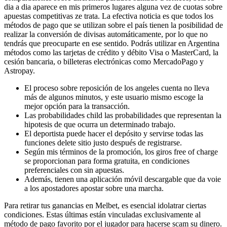
dia a dia aparece en mis primeros lugares alguna vez de cuotas sobre
apuestas competitivas ze trata. La efectiva noticia es que todos los
métodos de pago que se utilizan sobre el país tienen la posibilidad de
realizar la conversión de divisas automáticamente, por lo que no
tendrás que preocuparte en ese sentido. Podrás utilizar en Argentina
métodos como las tarjetas de crédito y débito Visa o MasterCard, la
cesión bancaria, o billeteras electrónicas como MercadoPago y
Astropay.
El proceso sobre reposición de los angeles cuenta no lleva
más de algunos minutos, y este usuario mismo escoge la
mejor opción para la transacción.
Las probabilidades child las probabilidades que representan la
hipotesis de que ocurra un determinado trabajo.
El deportista puede hacer el depósito y servirse todas las
funciones delete sitio justo después de registrarse.
Según mis términos de la promoción, los giros free of charge
se proporcionan para forma gratuita, en condiciones
preferenciales con sin apuestas.
Además, tienen una aplicación móvil descargable que da voie
a los apostadores apostar sobre una marcha.
Para retirar tus ganancias en Melbet, es esencial idolatrar ciertas
condiciones. Estas últimas están vinculadas exclusivamente al
método de pago favorito por el jugador para hacerse scam su dinero.