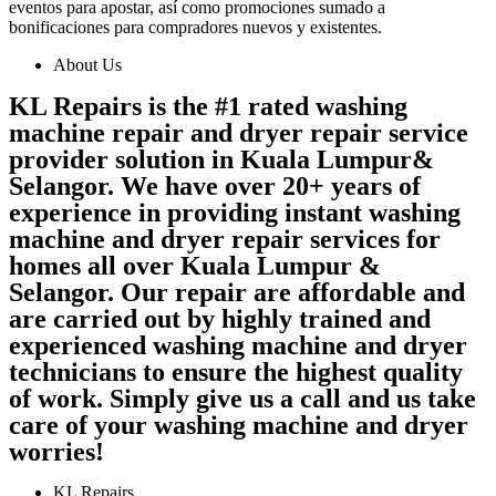
eventos para apostar, así como promociones sumado a
bonificaciones para compradores nuevos y existentes.
About Us
KL Repairs is the #1 rated washing
machine repair and dryer repair service
provider solution in Kuala Lumpur&
Selangor. We have over 20+ years of
experience in providing instant washing
machine and dryer repair services for
homes all over Kuala Lumpur &
Selangor. Our repair are affordable and
are carried out by highly trained and
experienced washing machine and dryer
technicians to ensure the highest quality
of work. Simply give us a call and us take
care of your washing machine and dryer
worries!
KL Repairs