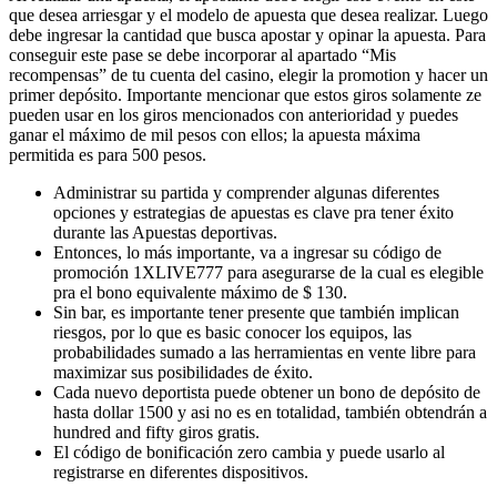
que desea arriesgar y el modelo de apuesta que desea realizar. Luego
debe ingresar la cantidad que busca apostar y opinar la apuesta. Para
conseguir este pase se debe incorporar al apartado “Mis
recompensas” de tu cuenta del casino, elegir la promotion y hacer un
primer depósito. Importante mencionar que estos giros solamente ze
pueden usar en los giros mencionados con anterioridad y puedes
ganar el máximo de mil pesos con ellos; la apuesta máxima
permitida es para 500 pesos.
Administrar su partida y comprender algunas diferentes
opciones y estrategias de apuestas es clave pra tener éxito
durante las Apuestas deportivas.
Entonces, lo más importante, va a ingresar su código de
promoción 1XLIVE777 para asegurarse de la cual es elegible
pra el bono equivalente máximo de $ 130.
Sin bar, es importante tener presente que también implican
riesgos, por lo que es basic conocer los equipos, las
probabilidades sumado a las herramientas en vente libre para
maximizar sus posibilidades de éxito.
Cada nuevo deportista puede obtener un bono de depósito de
hasta dollar 1500 y asi no es en totalidad, también obtendrán a
hundred and fifty giros gratis.
El código de bonificación zero cambia y puede usarlo al
registrarse en diferentes dispositivos.