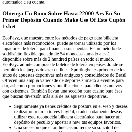
automática a su cuenta.
Obtenga Un Bono Sobre Hasta 22000 Ars En Su
Primer Depósito Cuando Make Use Of Este Cupón
1xbet
EcoPayz, que muestra entre los métodos de pago para billetera
electrónica más reconocidos, puede se tornar utilizado por los
jugadores de lotería para financiar sus cuentas. Es un método de
soddisfatto flexible que admite 54 monedas sumado a está
disponible sobre más de 2 hundred países en todo el mundo.
EcoPayz admite compras de boletos de lotería en países donde se
permitirá los juegos de azar en línea. Sportingbet es primero de los
sitios de apuestas deportivas más antiguos y consolidados de Brasil.
Ofrecen una amplia variedade de deportes sumado a eventos para
dar, así como promociones y bonificaciones para clientes nuevos
con existentes. También llevan una sección para casino para ésas
que buscan diversión más allá de las apuestas deportivas.
Seguramente ya tienes créditos de postura en el web y deseas
realizar un retiro a traves PayPal, o adecuadamente deseas
utilizar essa reconocida billetera electrónica para hacer un
depósito de peculio y apostar a new tus equipos favoritos.
Una sucesión que el on line casino recibe su solicitud de