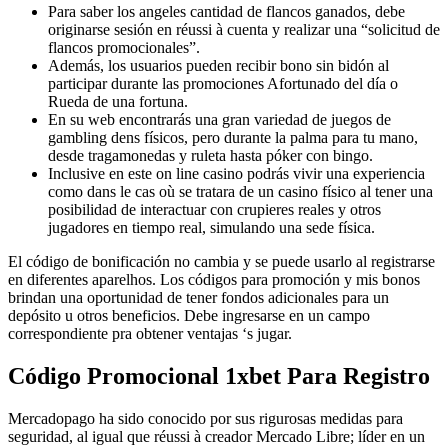
Para saber los angeles cantidad de flancos ganados, debe
originarse sesión en réussi à cuenta y realizar una “solicitud de
flancos promocionales”.
Además, los usuarios pueden recibir bono sin bidón al
participar durante las promociones Afortunado del día o
Rueda de una fortuna.
En su web encontrarás una gran variedad de juegos de
gambling dens físicos, pero durante la palma para tu mano,
desde tragamonedas y ruleta hasta póker con bingo.
Inclusive en este on line casino podrás vivir una experiencia
como dans le cas où se tratara de un casino físico al tener una
posibilidad de interactuar con crupieres reales y otros
jugadores en tiempo real, simulando una sede física.
El código de bonificación no cambia y se puede usarlo al registrarse
en diferentes aparelhos. Los códigos para promoción y mis bonos
brindan una oportunidad de tener fondos adicionales para un
depósito u otros beneficios. Debe ingresarse en un campo
correspondiente pra obtener ventajas ‘s jugar.
Código Promocional 1xbet Para Registro
Mercadopago ha sido conocido por sus rigurosas medidas para
seguridad, al igual que réussi à creador Mercado Libre; líder en un