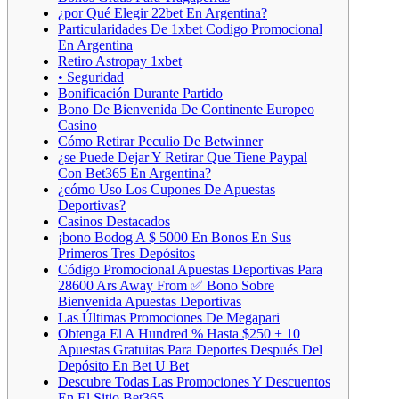
¿por Qué Elegir 22bet En Argentina?
Particularidades De 1xbet Codigo Promocional
En Argentina
Retiro Astropay 1xbet
• Seguridad
Bonificación Durante Partido
Bono De Bienvenida De Continente Europeo
Casino
Cómo Retirar Peculio De Betwinner
¿se Puede Dejar Y Retirar Que Tiene Paypal
Con Bet365 En Argentina?
¿cómo Uso Los Cupones De Apuestas
Deportivas?
Casinos Destacados
¡bono Bodog A $ 5000 En Bonos En Sus
Primeros Tres Depósitos
Código Promocional Apuestas Deportivas Para
28600 Ars Away From ✅️ Bono Sobre
Bienvenida Apuestas Deportivas
Las Últimas Promociones De Megapari
Obtenga El A Hundred % Hasta $250 + 10
Apuestas Gratuitas Para Deportes Después Del
Depósito En Bet U Bet
Descubre Todas Las Promociones Y Descuentos
En El Sitio Bet365