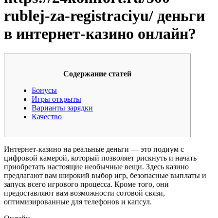
rublej-za-registraciyu/ деньги
в интернет-казино онлайн?
Содержание статей
Бонусы
Игры открыты
Варианты зарядки
Качество
Интернет-казино на реальные деньги — это подиум с
цифровой камерой, который позволяет рискнуть и начать
приобретать настоящие необычные вещи. Здесь казино
предлагают вам широкий выбор игр, безопасные выплаты и
запуск всего игрового процесса. Кроме того, они
предоставляют вам возможности сотовой связи,
оптимизированные для телефонов и капсул.