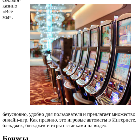
Онлайн-
казино
«Все
мы»,
безусловно, удобно для пользователя и предлагает множество
онлайн-игр.
Как правило, это игровые автоматы в Интернете,
блэкджек, блэкджек и игры с ставками на видео.
Бонусы