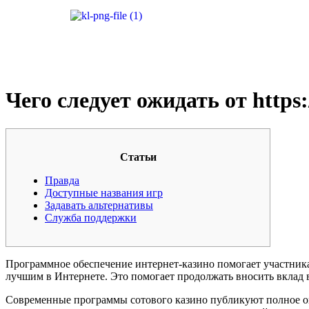
Чего следует ожидать от https
Статьи
Правда
Доступные названия игр
Задавать альтернативы
Служба поддержки
Программное обеспечение интернет-казино помогает участникам
лучшим в Интернете. Это помогает продолжать вносить вклад в
Современные программы сотового казино публикуют полное 