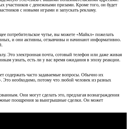
ых участников с денежными призами. Кроме того, он будет
частников с новыми играми и запускать рекламу.
щее потребительское чутье, вы можете «Майкл» пожелать
ивных, и они активны, отзывчивы и начинают информативно.
й.
лу. Это электронная почта, сотовый телефон или даже живая
икам узнать, есть ли у вас время ожидания в эпоху реакции.
ет содержать часто задаваемые вопросы. Обычно их
. Это необходимо, потому что любой человек из разных
ванным. Они могут сделать это, предлагая вознаграждения
енежные поощрения за выигрышные сделки. Он может