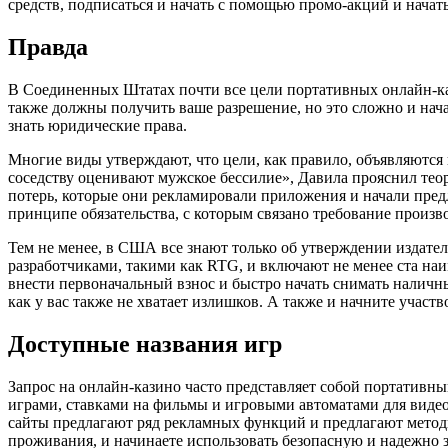
средств, подписаться и начать с помощью промо-акций и нача
Правда
В Соединенных Штатах почти все цели портативных онлайн-каз
также должны получить ваше разрешение, но это сложно и нача
знать юридические права.
Многие виды утверждают, что цели, как правило, объявляются 
соседству оценивают мужское бессилие», Давила прояснил теор
потерь, которые они рекламировали приложения и начали пред
принципе обязательства, с которым связано требование произ
Тем не менее, в США все знают только об утверждении издат
разработчиками, такими как RTG, и включают не менее ста наи
внести первоначальный взнос и быстро начать снимать наличные
как у вас также не хватает излишков. А также и начните учас
Доступные названия игр
Запрос на онлайн-казино часто представляет собой портатив
играми, ставками на фильмы и игровыми автоматами для видео
сайты предлагают ряд рекламных функций и предлагают методы 
проживания, и начинаете использовать безопасную и надежно