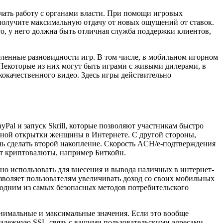
ачать работу с органами власти. При помощи игровых
 получите максимальную отдачу от новых ощущений от ставок.
го, у него должна быть отличная служба поддержки клиентов,
ленные разновидности игр. В том числе, в мобильном игорном
. Некоторые из них могут быть играми с живыми дилерами, в
кокачественного видео. Здесь игры действительно
al и запуск Skrill, которые позволяют участникам быстро
льной открытки женщины в Интернете. С другой стороны,
очь сделать второй накопление. Скорость ACH/e-подтверждения
ют криптовалюты, например Биткойн.
о использовать для внесения и вывода наличных в интернет-
зволяет пользователям увеличивать доход со своих мобильных
 одним из самых безопасных методов потребительского
минимальные и максимальные значения. Если это вообще
 надежную SSL-связь с вашими пользовательскими адресами.