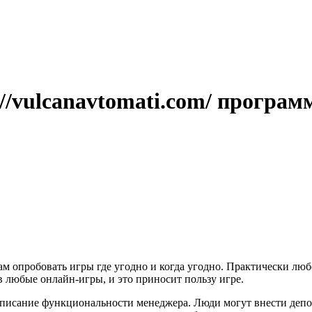
://vulcanavtomati.com/ програ
 опробовать игры где угодно и когда угодно. Практически любо
 любые онлайн-игры, и это приносит пользу игре.
описание функциональности менеджера.
Люди могут внести депо