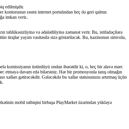
iq edilmişdir.
r kontorunun rəsmi internet portalından heç də geri qalmır.
ğa imkan verir..
 təhlükəsizliyinə və ədalətliliyinə zəmanət verir. Bu, istifadəçilərə
ün tirajlar yayım vasitəsilə sizə göstəriləcək. Bu, kazinonun simvolu,
elə komissiyanın üstünlüyü ondan ibarətdir ki, o, heç bir əlavə mərc
ərc etməyə davam edə bilərsiniz. Hər bir promosyonla tanış olmağın
 xalları gətirəcəkdir. Gələcəkdə bu xallar statusunuzu artırmaq üçün
k.
rkətinin mobil tətbiqini birbaşa PlayMarket üzərindən yükləyə