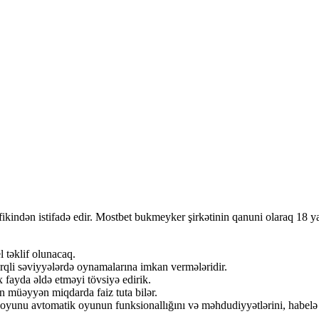
trafikindən istifadə edir. Mostbet bukmeyker şirkətinin qanuni olaraq 18
 təklif olunacaq.
ərqli səviyyələrdə oynamalarına imkan vermələridir.
fayda əldə etməyi tövsiyə edirik.
ən müəyyən miqdarda faiz tuta bilər.
oyunu avtomatik oyunun funksionallığını və məhdudiyyətlərini, habelə