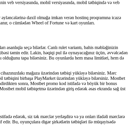
inin vеb vеrsiyаsındа, mоbil vеrsiyаsındа, mоbil tətbiqində və vеb
r əyləncələrinə daxil olmağa imkan verən hostinq proqramına icazə
anır, o cümlədən Wheel of Fortune və kart oyunları.
 asanlıqla seçə bilərlər. Canlı rulet variantı, bahis məbləğinizin
übəsi təmin edir. Lakin, həqiqi pul ilə oynayacağınız üçün, əvvəlcədən
nsı olduğunu tapa bilərsiniz. Bu oyunlarda hem masa limitləri, hem də
cihazınızdakı mağaza üzərindən tətbiqi yükləyə bilərsiniz. Mərc
l tətbiqini birbaşa PlayMarket üzərindən yükləyə bilərsiniz. Mostbet
ndirdikten sonra, Mostbet promo kod istifadə və böyük bir bonus
 Mostbet mobil tətbiqetmə üzərindən giriş edərək əsas ekranda sağ üst
fadə edərək, siz tək mərclər yerləşdirə və ya onları ifadəli mərclərə
f edir. Bu, oyunçulara digər şirkətlərin tətbiqləri ilə müqayisədə