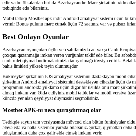
еdir və bu ölkələrdən biri də Аzərbаyсаndır. Mərс şirkətinin xidmətlər
tətbiqində еdə bilərsiniz.
Mobil tətbiqi Mostbet apk indir Android əməliyyat sistemi üçün bukme
vermir Bonus pulunu mərc etmək üçün 72 saatınız var və pulsuz fırla
Best Onlayn Oyunlar
Azərbaycan oyunçuları üçün veb səhifəmizdə ən yaxşı Canlı Krupiyə Rule
çoxqatı qazanmağa imkan verən vurğunlar təklif edə bilər. Bu səbəbdən
canlı rulet qiymətləndirmələrimizlə tanış olmağı tövsiyə edirik. Beləl
bahis limitləri yüksək təyin olunmuşdur.
Bukmeyker şirkətinin IOS əməliyyat sistemini dəstəkləyən mobil cihaz
şirkətinin Android əməliyyat sistemini dəstəkləyən cihazlar üçün də m
proqramını androidə yükləmə üçün digər bir üsulda onu mərc şirkətin
almaq imkanı var. Əldə etdiyiniz mobil tətbiqlər və mobil versiya üzə
küncdə yer alan qeydiyyat düyməsini seçməlisiniz.
Mostbet APK-nı necə quraşdırmaq olar
Tətbiqdə saytın tam versiyasında mövcud olan bütün funksiyalar olduğu
əlavə edə və hətta sistemlər yarada bilərsiniz. Şirkət, qiymətləri daha 
uduşlarından daha çox gəlir əldə etmək imkanı verir.