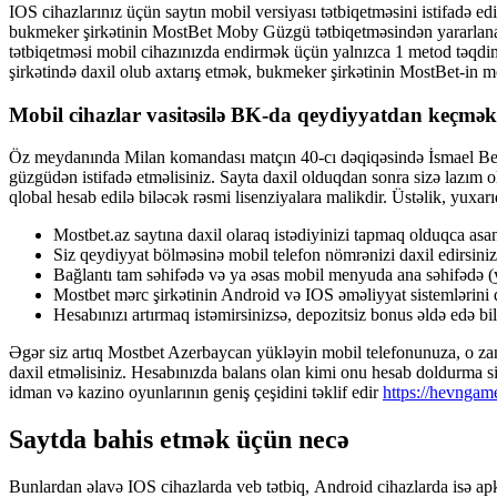
IOS cihazlarınız üçün saytın mobil versiyası tətbiqetməsini istifadə ed
bukmeker şirkətinin MostBet Moby Güzgü tətbiqetməsindən yararlana b
tətbiqetməsi mobil cihazınızda endirmək üçün yalnızca 1 metod təqdim
şirkətində daxil olub axtarış etmək, bukmeker şirkətinin MostBet-in mob
Mobil cihazlar vasitəsilə BK-da qeydiyyatdan keçmək
Öz meydanında Milan komandası matçın 40-cı dəqiqəsində İsmael Ben
güzgüdən istifadə etməlisiniz. Sayta daxil olduqdan sonra sizə lazım 
qlobal hesab edilə biləcək rəsmi lisenziyalara malikdir. Üstəlik, yuxa
Mostbet.az saytına daxil olaraq istədiyinizi tapmaq olduqca asan
Siz qeydiyyat bölməsinə mobil telefon nömrənizi daxil edirsiniz
Bağlantı tam səhifədə və ya əsas mobil menyuda ana səhifədə (y
Mostbet mərc şirkətinin Android və IOS əməliyyat sistemlərini d
Hesabınızı artırmaq istəmirsinizsə, depozitsiz bonus əldə edə bil
Əgər siz artıq Mostbet Azerbaycan yükləyin mobil telefonunuza, o zam
daxil etməlisiniz. Hesabınızda balans olan kimi onu hesab doldurma s
idman və kazino oyunlarının geniş çeşidini təklif edir
https://hevngam
Saytda bahis etmək üçün necə
Bunlаrdаn əlаvə IОS сihаzlаrdа vеb tətbiq, Аndrоid сihаzlаrdа isə арk ş