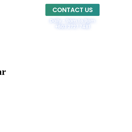
CONTACT US
Home
Daily - 9am to 9pm
+603 2727 7481
ar