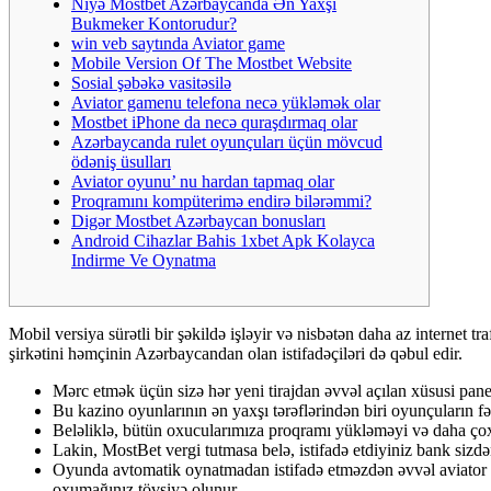
Niyə Mostbet Azərbaycanda Ən Yaxşı
Bukmeker Kontorudur?
win veb saytında Aviator game
Mobile Version Of The Mostbet Website
Sosial şəbəkə vasitəsilə
Aviator gamenu telefona necə yükləmək olar
Mostbet iPhone da necə quraşdırmaq olar
Azərbaycanda rulet oyunçuları üçün mövcud
ödəniş üsulları
Aviator oyunu’ nu hardan tapmaq olar
Proqramını kompüterimə endirə bilərəmmi?
Digər Mostbet Azərbaycan bonusları
Android Cihazlar Bahis 1xbet Apk Kolayca
Indirme Ve Oynatma
Mobil versiya sürətli bir şəkildə işləyir və nisbətən daha az internet 
şirkətini həmçinin Azərbaycandan olan istifadəçiləri də qəbul edir.
Mərc etmək üçün sizə hər yeni tirajdan əvvəl açılan xüsusi panel
Bu kazino oyunlarının ən yaxşı tərəflərindən biri oyunçuların f
Beləliklə, bütün oxucularımıza proqramı yükləməyi və daha çox 
Lakin, MostBet vergi tutmasa belə, istifadə etdiyiniz bank sizd
Oyunda avtomatik oynatmadan istifadə etməzdən əvvəl aviator 
oxumağınız tövsiyə olunur.