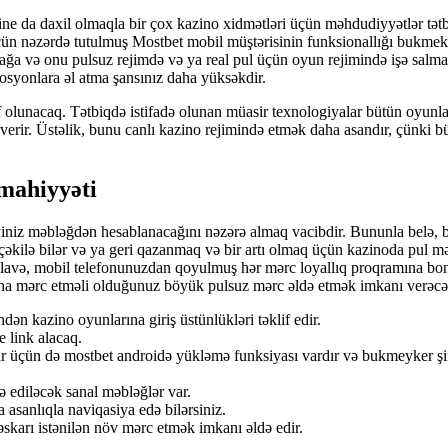
ne da daxil olmaqla bir çox kazino xidmətləri üçün məhdudiyyətlər tətb
çün nəzərdə tutulmuş Mostbet mobil müştərisinin funksionallığı bukmeke
ağa və onu pulsuz rejimdə və ya real pul üçün oyun rejimində işə salma
osyonlara əl atma şansınız daha yüksəkdir.
 olunacaq. Tətbiqdə istifadə olunan müasir texnologiyalar bütün oyunların
rir. Üstəlik, bunu canlı kazino rejimində etmək daha asandır, çünki büt
 mahiyyəti
diyiniz məbləğdən hesablanacağını nəzərə almaq vacibdir. Bununla belə, b
çəkilə bilər və ya geri qazanmaq və bir artı olmaq üçün kazinoda pul m
avə, mobil telefonunuzdan qoyulmuş hər mərc loyallıq proqramına bonus
arışına mərc etməli olduğunuz böyük pulsuz mərc əldə etmək imkanı verəcə
ən kazino oyunlarına giriş üstünlükləri təklif edir.
 link alacaq.
ar üçün də mostbet androidə yükləmə funksiyası vardır və bukmeyker şi
 ediləcək sanal məbləğlər var.
asanlıqla naviqasiya edə bilərsiniz.
skarı istənilən növ mərc etmək imkanı əldə edir.