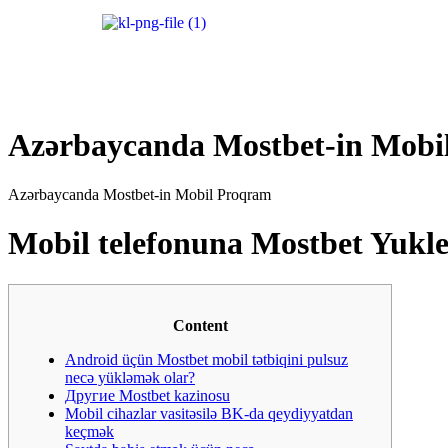
Azərbaycanda Mostbet-in Mobi
Azərbaycanda Mostbet-in Mobil Proqram
Mobil telefonuna Mostbet Yukl
Content
Android üçün Mostbet mobil tətbiqini pulsuz
necə yükləmək olar?
Другие Mostbet kazinosu
Mobil cihazlar vasitəsilə BK-da qeydiyyatdan
keçmək