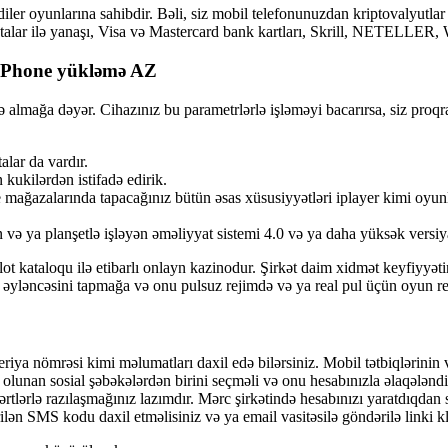
iler oyunlarına sahibdir. Bəli, siz mobil telefonunuzdan kriptovalyutla
talar ilə yanaşı, Visa və Mastercard bank kartları, Skrill, NETELLER,
 iPhone yükləmə AZ
almağa dəyər. Cihazınız bu parametrlərlə işləməyi bacarırsa, siz proqra
lar da vardır.
 kukilərdən istifadə edirik.
mağazalarında tapacağınız bütün əsas xüsusiyyətləri iplayer kimi oyunl
ə ya planşetlə işləyən əməliyyat sistemi 4.0 və ya daha yüksək versiya
lot kataloqu ilə etibarlı onlayn kazinodur. Şirkət daim xidmət keyfiyyəti
 əyləncəsini tapmağa və onu pulsuz rejimdə və ya real pul üçün oyun re
eriya nömrəsi kimi məlumatları daxil edə bilərsiniz. Mobil tətbiqlərin
 olunan sosial şəbəkələrdən birini seçməli və onu hesabınızla əlaqələn
 şərtlərlə razılaşmağınız lazımdır. Mərc şirkətində hesabınızı yaratdıqda
ən SMS kodu daxil etməlisiniz və ya email vasitəsilə göndərilə linki kl