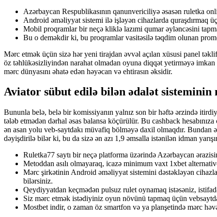
Azərbaycan Respublikasının qanunvericiliyə əsasən ruletka onli
Android əməliyyat sistemi ilə işləyən cihazlarda quraşdırmaq ü
Mobil proqramlar bir neçə kliklə lazımi qumar əyləncəsini tapm
Bu o deməkdir ki, bu proqramlar vasitəsilə təqdim olunan prom
Mərc etmək üçün sizə hər yeni tirajdan əvvəl açılan xüsusi panel təklif
öz təhlükəsizliyindən narahat olmadan oyuna diqqət yetirməyə imkan ve
mərc dünyasını əhatə edən həyəcan və ehtirasın əksidir.
Aviator sübut edilə bilən ədalət sisteminin
Bununla belə, belə bir komissiyanın yalnız son bir həftə ərzində itir
tələb etmədən dərhal əsas balansa köçürülür. Bu cashback hesabınıza 
ən asan yolu veb-saytdakı müvafiq bölməyə daxil olmaqdır. Bundan əl
dəyişdirilə bilər ki, bu da sizə ən azı 1,9 əmsalla istənilən idman y
Ruletka77 saytı bir neçə platforma üzərində Azərbaycan ərazisind
Metoddan asılı olmayaraq, icazə minimum vaxt 1xbet alternative
Mərc şirkətinin Android əməliyyat sistemini dəstəkləyən cihazl
bilərsiniz.
Qeydiyyatdan keçmədən pulsuz rulet oynamaq istəsəniz, istifadə
Siz mərc etmək istədiyiniz oyun növünü tapmaq üçün vebsaytda 
Mostbet indir, o zaman öz smartfon və ya planşetində mərc həvə