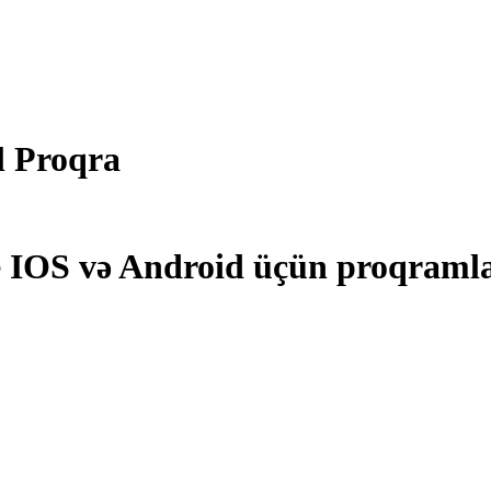
l Proqra
e IOS və Android üçün proqraml