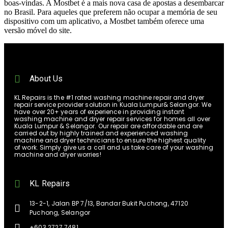
boas-vindas. A Mostbet é a mais nova casa de apostas a desembarcar
no Brasil. Para aqueles que preferem não ocupar a memória de seu
dispositivo com um aplicativo, a Mostbet também oferece uma
versão móvel do site.
About Us
KL Repairs is the #1 rated washing machine repair and dryer
repair service provider solution in Kuala Lumpur& Selangor. We
have over 20+ years of experience in providing instant
washing machine and dryer repair services for homes all over
Kuala Lumpur & Selangor. Our repair are affordable and are
carried out by highly trained and experienced washing
machine and dryer technicians to ensure the highest quality
of work. Simply give us a call and us take care of your washing
machine and dryer worries!
KL Repairs
13-2-1, Jalan BP 7/13, Bandar Bukit Puchong, 47120
Puchong, Selangor
+603 2727 7481