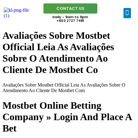
CONTACT US
Daily - 9am to 9pm
+603 2727 7481
Avaliações Sobre Mostbet
Official Leia As Avaliações
Sobre O Atendimento Ao
Cliente De Mostbet Co
Avaliações Sobre Mostbet Official Leia As Avaliações Sobre O
Atendimento Ao Cliente De Mostbet Com
Mostbet Online Betting
Company » Login And Place A
Bet