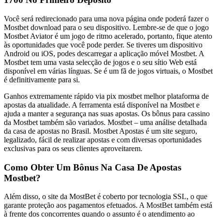
Você será redirecionado para uma nova página onde poderá fazer o
Mostbet download para o seu dispositivo. Lembre-se de que o jogo
Mostbet Aviator é um jogo de ritmo acelerado, portanto, fique atento
às oportunidades que você pode perder. Se tiveres um dispositivo
Android ou iOS, podes descarregar a aplicação móvel Mostbet. A
Mostbet tem uma vasta selecção de jogos e o seu sítio Web está
disponível em várias línguas. Se é um fã de jogos virtuais, o Mostbet
é definitivamente para si.
Ganhos extremamente rápido via pix mostbet melhor plataforma de
apostas da atualidade. A ferramenta está disponível na Mostbet e
ajuda a manter a segurança nas suas apostas. Os bônus para cassino
da Mostbet também são variados. Mostbet – uma análise detalhada
da casa de apostas no Brasil. Mostbet Apostas é um site seguro,
legalizado, fácil de realizar apostas e com diversas oportunidades
exclusivas para os seus clientes aproveitarem.
Como Obter Um Bônus Na Casa De Apostas
Mostbet?
Além disso, o site da MostBet é coberto por tecnologia SSL, o que
garante proteção aos pagamentos efetuados. A MostBet também está
à frente dos concorrentes quando o assunto é o atendimento ao