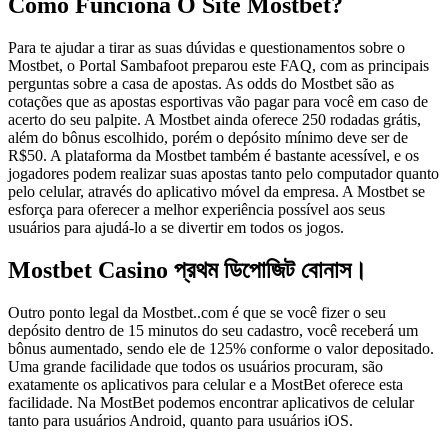
Como Funciona O Site Mostbet?
Para te ajudar a tirar as suas dúvidas e questionamentos sobre o
Mostbet, o Portal Sambafoot preparou este FAQ, com as principais
perguntas sobre a casa de apostas. As odds do Mostbet são as
cotações que as apostas esportivas vão pagar para você em caso de
acerto do seu palpite. A Mostbet ainda oferece 250 rodadas grátis,
além do bônus escolhido, porém o depósito mínimo deve ser de
R$50. A plataforma da Mostbet também é bastante acessível, e os
jogadores podem realizar suas apostas tanto pelo computador quanto
pelo celular, através do aplicativo móvel da empresa. A Mostbet se
esforça para oferecer a melhor experiência possível aos seus
usuários para ajudá-lo a se divertir em todos os jogos.
Mostbet Casino প্রথম ডিপোজিট বোনাস।
Outro ponto legal da Mostbet..com é que se você fizer o seu
depósito dentro de 15 minutos do seu cadastro, você receberá um
bônus aumentado, sendo ele de 125% conforme o valor depositado.
Uma grande facilidade que todos os usuários procuram, são
exatamente os aplicativos para celular e a MostBet oferece esta
facilidade. Na MostBet podemos encontrar aplicativos de celular
tanto para usuários Android, quanto para usuários iOS.