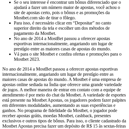
Se o seu interesse é encontrar um bônus diferenciado que o
ajudará a fazer um número maior de apostas, você achou o
site de apostas certo, pois o bônus e as promoções da
Mostbet.com são de tirar o fôlego.
Para isso, é necessário clicar em “Depositar” no canto
superior direito da tela e escolher um dos métodos de
pagamento da Mostbet.
No ano de 2014 a MostBet passou a oferecer apostas
esportivas internacionalmente, angariando um lugar de
prestígio entre as maiores casas de apostas do mundo.
Vá para o site Mostbet e confira ofertas e promoções para o
Mostbet 2023.
No ano de 2014 a MostBet passou a oferecer apostas esportivas
internacionalmente, angariando um lugar de prestígio entre as
maiores casas de apostas do mundo. A Mostbet é uma empresa de
apostas online sediada na Índia que oferece uma grande variedade
de jogos. A melhor maneira de entrar em contato com a equipe de
atendimento é por meio do chat da Mostbet. A variedade de esportes
está presente na Mostbet Apostas, os jogadores podem fazer palpites
em diferentes modalidades, aumentando as suas experiências e
ganhos. No programa de fidelidade da Mostbet, o jogador pode
receber apostas grátis, moedas Mostbet, cashback, presentes
exclusivos e outros tipos de bônus. Para isso, o cliente cadastrado da
Mostbet Apostas precisa fazer um depósito de R$ 15 às sextas-feiras