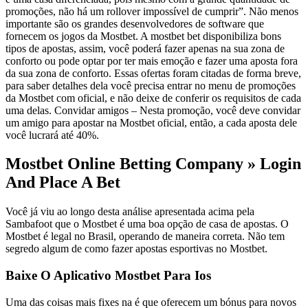
promoções, não há um rollover impossível de cumprir”. Não menos
importante são os grandes desenvolvedores de software que
fornecem os jogos da Mostbet. A mostbet bet disponibiliza bons
tipos de apostas, assim, você poderá fazer apenas na sua zona de
conforto ou pode optar por ter mais emoção e fazer uma aposta fora
da sua zona de conforto. Essas ofertas foram citadas de forma breve,
para saber detalhes dela você precisa entrar no menu de promoções
da Mostbet com oficial, e não deixe de conferir os requisitos de cada
uma delas. Convidar amigos – Nesta promoção, você deve convidar
um amigo para apostar na Mostbet oficial, então, a cada aposta dele
você lucrará até 40%.
Mostbet Online Betting Company » Login
And Place A Bet
Você já viu ao longo desta análise apresentada acima pela
Sambafoot que o Mostbet é uma boa opção de casa de apostas. O
Mostbet é legal no Brasil, operando de maneira correta. Não tem
segredo algum de como fazer apostas esportivas no Mostbet.
Baixe O Aplicativo Mostbet Para Ios
Uma das coisas mais fixes na é que oferecem um bónus para novos