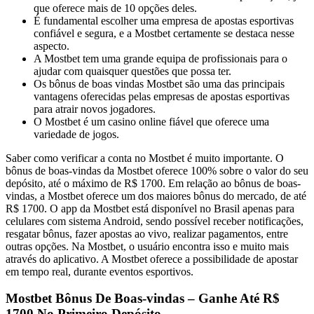
que oferece mais de 10 opções deles.
É fundamental escolher uma empresa de apostas esportivas
confiável e segura, e a Mostbet certamente se destaca nesse
aspecto.
A Mostbet tem uma grande equipa de profissionais para o
ajudar com quaisquer questões que possa ter.
Os bônus de boas vindas Mostbet são uma das principais
vantagens oferecidas pelas empresas de apostas esportivas
para atrair novos jogadores.
O Mostbet é um casino online fiável que oferece uma
variedade de jogos.
Saber como verificar a conta no Mostbet é muito importante. O
bônus de boas-vindas da Mostbet oferece 100% sobre o valor do seu
depósito, até o máximo de R$ 1700. Em relação ao bônus de boas-
vindas, a Mostbet oferece um dos maiores bônus do mercado, de até
R$ 1700. O app da Mostbet está disponível no Brasil apenas para
celulares com sistema Android, sendo possível receber notificações,
resgatar bônus, fazer apostas ao vivo, realizar pagamentos, entre
outras opções. Na Mostbet, o usuário encontra isso e muito mais
através do aplicativo. A Mostbet oferece a possibilidade de apostar
em tempo real, durante eventos esportivos.
Mostbet Bônus De Boas-vindas – Ganhe Até R$
1700 No Primeiro Depósito