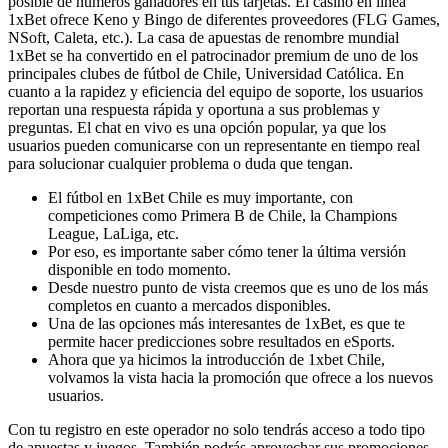
posible de números ganadores en tus tarjetas. El casino en línea
1xBet ofrece Keno y Bingo de diferentes proveedores (FLG Games,
NSoft, Caleta, etc.). La casa de apuestas de renombre mundial
1xBet se ha convertido en el patrocinador premium de uno de los
principales clubes de fútbol de Chile, Universidad Católica. En
cuanto a la rapidez y eficiencia del equipo de soporte, los usuarios
reportan una respuesta rápida y oportuna a sus problemas y
preguntas. El chat en vivo es una opción popular, ya que los
usuarios pueden comunicarse con un representante en tiempo real
para solucionar cualquier problema o duda que tengan.
El fútbol en 1xBet Chile es muy importante, con
competiciones como Primera B de Chile, la Champions
League, LaLiga, etc.
Por eso, es importante saber cómo tener la última versión
disponible en todo momento.
Desde nuestro punto de vista creemos que es uno de los más
completos en cuanto a mercados disponibles.
Una de las opciones más interesantes de 1xBet, es que te
permite hacer predicciones sobre resultados en eSports.
Ahora que ya hicimos la introducción de 1xbet Chile,
volvamos la vista hacia la promoción que ofrece a los nuevos
usuarios.
Con tu registro en este operador no solo tendrás acceso a todo tipo
de apuestas y juegos. También podrás aprovechar sus promociones,