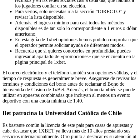
recursos y en las redes sociales casi a cada día, que habilita a
los jugadores confiar en su elección.
Para verlos, solo necesitas ir a la sección “DIRECTO” y
revisar la lista disponible.
Además, el ingreso mínimo para casi todos los métodos
disponibles es de tan solo lo correspondiente a 1 euros o dólar
americano.
En esta guía de 1xbet opiniones hemos podido comprobar que
el operador permite solicitar ayuda de diferentes modos.
Recuerda que si quieres conocerlos en profundidad puedes
ingresar al apartado de «promociones» que se encuentra en la
página principal de 1xbet.
El correo electrónico y el teléfono también son opciones válidas, y el
tiempo de respuesta es generalmente breve. Asegurese de revisar los
terminos y condiciones del bono antes de reclamar el Bono de
bienvenida de Casino de 1xBet. Además, el bono también se puede
utilizar en apuestas combinadas que incluyan al menos un evento
deportivo con una cuota mínima de 1.40.
Bet patrocina la Universidad Católica de Chile
Es bastante común la licencia de este país para casas de apuestas y
cabe destacar que 1XBET ya lleva más de 10 años prestando sus
servicios internacionalmente. Otro punto a destacar es su atención al