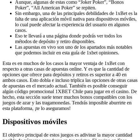
Aunque, algunas de estas como “Joker Poker”, “Bonos
Poker”, “All American Poker” se repiten.
Sin embargo, una de las principales debilidades de 1xBet es la
falta de una aplicación móvil nativa para dispositivos móviles,
lo cual puede afectar la experiencia del usuario en algunos
casos.
Eso te llevará a una página donde podrás ver todos los
métodos de depósito y retiro disponibles.
Las apuestas en vivo son uno de los apartados más notables
que podemos incluir en esta guía de 1xbet opiniones.
Esta es en muchos de los casos la mayor ventaja de 1xBet con
respecto a otras casas de apuestas online. Y es que la cantidad de
opciones que ofrece para depósitos y retiros es superior a 40 en
ambos casos. Esto dobla e incluso triplica las opciones de otras casas
de apuestas en el mercado actual. También es posible conseguir
algún código promocional 1XBET Chile para jugar en el casino. De
hecho, esta sección suele tener muchos bonos compatibles con los
juegos de azar y las tragamonedas. Tendrás imposible aburrirte en
esta plataforma, ¡te lo aseguramos!
Dispositivos móviles
El objetivo principal de estos juegos es adivinar la mayor cantidad