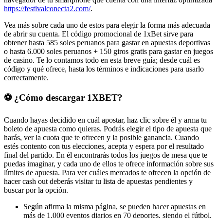
https://festivalconecta2.com/
.
Vea más sobre cada uno de estos para elegir la forma más adecuada
de abrir su cuenta. El código promocional de 1xBet sirve para
obtener hasta 585 soles peruanos para gastar en apuestas deportivas
o hasta 6.000 soles peruanos + 150 giros gratis para gastar en juegos
de casino. Te lo contamos todo en esta breve guía; desde cuál es
código y qué ofrece, hasta los términos e indicaciones para usarlo
correctamente.
⚽ ¿Cómo descargar 1XBET?
Cuando hayas decidido en cuál apostar, haz clic sobre él y arma tu
boleto de apuesta como quieras. Podrás elegir el tipo de apuesta que
harás, ver la cuota que te ofrecen y la posible ganancia. Cuando
estés contento con tus elecciones, acepta y espera por el resultado
final del partido. En él encontrarás todos los juegos de mesa que te
puedas imaginar, y cada uno de ellos te ofrece información sobre sus
límites de apuesta. Para ver cuáles mercados te ofrecen la opción de
hacer cash out deberás visitar tu lista de apuestas pendientes y
buscar por la opción.
Según afirma la misma página, se pueden hacer apuestas en
más de 1.000 eventos diarios en 70 deportes, siendo el fútbol,