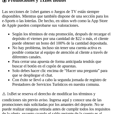
💰 Promociones y 1xBet Bonos
Las secciones de 1xbet games o Juegos de TV están siempre
disponibles. Mientras que también dispone de una sección para los
e-Sports o las loterías. De hecho, en sitios web como la App Store
de Apple pueden comprobarse sus valoraciones.
Según los términos de esta promoción, después de recargar el
depósito el viernes por una cantidad de $22 o más, el cliente
puede obtener un bono del 100% de la cantidad depositada.
No hay problema, incluso sin tener una cuenta activa es
posible contactar al equipo de atención al cliente a través de
diferentes canales.
Para cerrar una apuesta de forma anticipada tendrás que
buscar el botón en el cupón de apuestas.
Solo debes hacer clic encima de “Hacer una pregunta” para
que se despliegue el chat.
Con éxito se llevó a cabo la segunda jornada de registro de
Prestadores de Servicios Turísticos en nuestra comuna.
⚠️ 1xBet se reserva el derecho de modificar los términos y
condiciones sin previo aviso. Ingresa aquí y conoce una de las
promociones más solicitadas por los amantes del deporte. No se
puede realizar ninguna retirada antes de cumplir todos los requisitos
de la oferta, excepto cuando el saldo restante de la cuenta es al