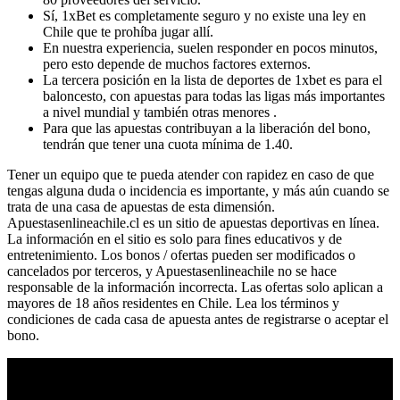
Sí, 1xBet es completamente seguro y no existe una ley en
Chile que te prohíba jugar allí.
En nuestra experiencia, suelen responder en pocos minutos,
pero esto depende de muchos factores externos.
La tercera posición en la lista de deportes de 1xbet es para el
baloncesto, con apuestas para todas las ligas más importantes
a nivel mundial y también otras menores .
Para que las apuestas contribuyan a la liberación del bono,
tendrán que tener una cuota mínima de 1.40.
Tener un equipo que te pueda atender con rapidez en caso de que
tengas alguna duda o incidencia es importante, y más aún cuando se
trata de una casa de apuestas de esta dimensión.
Apuestasenlineachile.cl es un sitio de apuestas deportivas en línea.
La información en el sitio es solo para fines educativos y de
entretenimiento. Los bonos / ofertas pueden ser modificados o
cancelados por terceros, y Apuestasenlineachile no se hace
responsable de la información incorrecta. Las ofertas solo aplican a
mayores de 18 años residentes en Chile. Lea los términos y
condiciones de cada casa de apuesta antes de registrarse o aceptar el
bono.