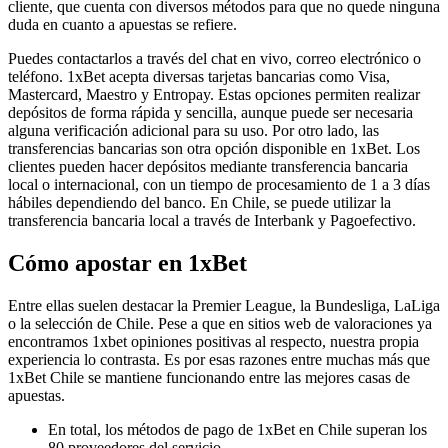
cliente, que cuenta con diversos métodos para que no quede ninguna
duda en cuanto a apuestas se refiere.
Puedes contactarlos a través del chat en vivo, correo electrónico o
teléfono. 1xBet acepta diversas tarjetas bancarias como Visa,
Mastercard, Maestro y Entropay. Estas opciones permiten realizar
depósitos de forma rápida y sencilla, aunque puede ser necesaria
alguna verificación adicional para su uso. Por otro lado, las
transferencias bancarias son otra opción disponible en 1xBet. Los
clientes pueden hacer depósitos mediante transferencia bancaria
local o internacional, con un tiempo de procesamiento de 1 a 3 días
hábiles dependiendo del banco. En Chile, se puede utilizar la
transferencia bancaria local a través de Interbank y Pagoefectivo.
Cómo apostar en 1xBet
Entre ellas suelen destacar la Premier League, la Bundesliga, LaLiga
o la selección de Chile. Pese a que en sitios web de valoraciones ya
encontramos 1xbet opiniones positivas al respecto, nuestra propia
experiencia lo contrasta. Es por esas razones entre muchas más que
1xBet Chile se mantiene funcionando entre las mejores casas de
apuestas.
En total, los métodos de pago de 1xBet en Chile superan los
80 proveedores del servicio.