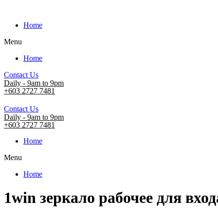
Home
Menu
Home
Contact Us
Daily - 9am to 9pm
+603 2727 7481
Contact Us
Daily - 9am to 9pm
+603 2727 7481
Home
Menu
Home
1win зеркало рабочее для вхо