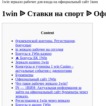
1win зеркало рабочее для входа на официальный сайт 1вин
1win ᐉ Ставки на спорт ᐉ О
Content
букмекерской конторы. Регистрация,
бонусные
in зеркало рабочее на сегодня
Бонусы в 1Win казино
🔥 Бонусы БК 1Win
Зеркало казино 1win
Конкурсы и турниры 1 win Casino –
актуальные события с джекпотами
Букмекеры
Официальный сайт 1Win
Что такое рабочее зеркало 1win?
IN — 1ВИН: Актуальная информация за
зайти на официальный сайт букмекера через
зеркало.
Регистрация в 1win через зеркало
Бонусы и акции 1Win