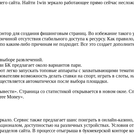
его сайта. Найти 1win зеркало работающее прямо сейчас неслож
нтор для создания фишинговым страниц. Во избежание такого уч
ичиной отсутствия стабильного доступа к ресурсу. Как правило, 
о каким-либо причинам не подходит. Все это создает дополните
 выборе развлечений.
и БК предлагает около вариантов пари.
ают легко запускать топовые аппараты с захватывающими темат
ателям возможность делать ставки на спорт, играть в слоты, н
уществляется автоматически после выбора площадки.
вести». Страница со статистикой открывается в новом окне. Спе
ree Money».
ркало. Сервис также предлагает шанс поиграть в онлайн-казино, 
кционалом, доступностью на различных устройствах. Условия о
азделов сайта. В процессе отыгрыша в букмекерской конторе ко