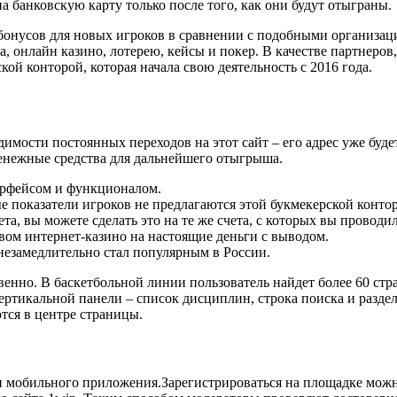
 банковскую карту только после того, как они будут отыграны.
онусов для новых игроков в сравнении с подобными организаци
а, онлайн казино, лотерею, кейсы и покер. В качестве партнер
кой конторой, которая начала свою деятельность с 2016 года.
димости постоянных переходов на этот сайт – его адрес уже буд
денежные средства для дальнейшего отыгрыша.
терфейсом и функционалом.
е показатели игроков не предлагаются этой букмекерской конто
ета, вы можете сделать это на те же счета, с которых вы провод
овом интернет-казино на настоящие деньги с выводом.
 незамедлительно стал популярным в России.
нно. В баскетбольной линии пользователь найдет более 60 стра
ертикальной панели – список дисциплин, строка поиска и разде
тся в центре страницы.
и мобильного приложения.Зарегистрироваться на площадке можно