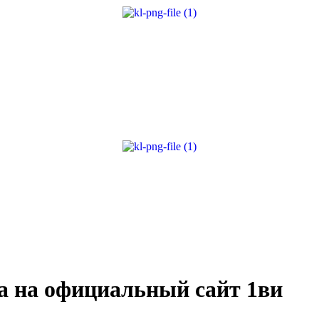
да на официальный сайт 1ви