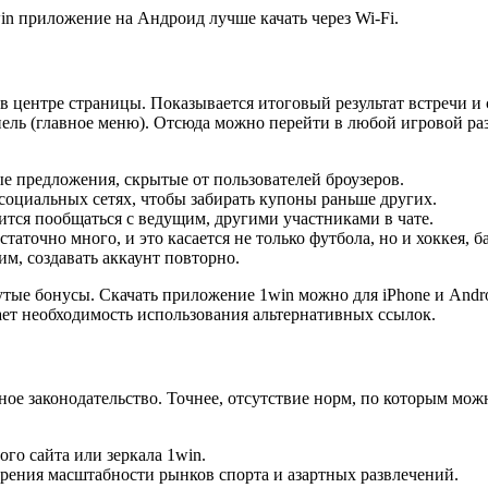
in приложение на Андроид лучше качать через Wi-Fi.
 центре страницы. Показывается итоговый результат встречи и с
ль (главное меню). Отсюда можно перейти в любой игровой разде
ые предложения, скрытые от пользователей броузеров.
 социальных сетях, чтобы забирать купоны раньше других.
чится пообщаться с ведущим, другими участниками в чате.
точно много, и это касается не только футбола, но и хоккея, б
м, создавать аккаунт повторно.
тые бонусы. Скачать приложение 1win можно для iPhone и Andro
ает необходимость использования альтернативных ссылок.
ое законодательство. Точнее, отсутствие норм, по которым мож
го сайта или зеркала 1win.
рения масштабности рынков спорта и азартных развлечений.