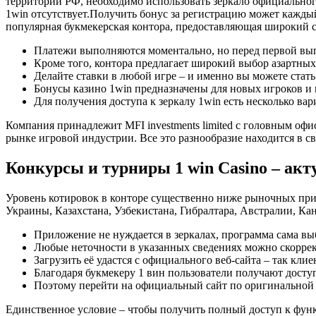
территории РФ, необходимо использовать зеркало официальног
1win отсутствует.Получить бонус за регистрацию может каждый
популярная букмекерская контора, предоставляющая широкий сп
Платежи выполняются моментально, но перед первой вы
Кроме того, контора предлагает широкий выбор азартных и
Делайте ставки в любой игре – и именно вы можете стать
Бонусы казино 1win предназначены для новых игроков и
Для получения доступа к зеркалу 1win есть несколько вар
Компания принадлежит MFI investments limited с головным оф
рынке игровой индустрии. Все это разнообразие находится в св
Конкурсы и турниры 1 win Casino – ак
Уровень котировок в конторе существенно ниже рыночных при 
Украины, Казахстана, Узбекистана, Гибралтара, Австралии, Кан
Приложение не нуждается в зеркалах, программа сама вы
Любые неточности в указанных сведениях можно скоррек
Загрузить её удастся с официального веб-сайта – так кл
Благодаря букмекеру 1 вин пользователи получают досту
Поэтому перейти на официальный сайт по оригинальной 
Единственное условие – чтобы получить полный доступ к функ