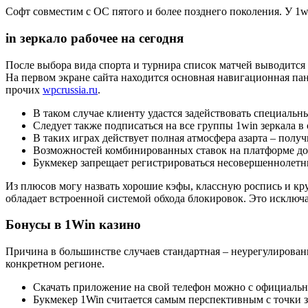
Софт совместим с ОС пятого и более позднего поколения. У 1w
in зеркало рабочее на сегодня
После выбора вида спорта и турнира список матчей выводится в
На первом экране сайта находится основная навигационная пане
прочих
wpcrussia.ru
.
В таком случае клиенту удастся задействовать специальн
Следует также подписаться на все группы 1win зеркала в
В таких играх действует полная атмосфера азарта – полу
Возможностей комбинированных ставок на платформе доста
Букмекер запрещает регистрироваться несовершеннолетни
Из плюсов могу назвать хорошие кэфы, классную роспись и кру
обладает встроенной системой обхода блокировок. Это исключ
Бонусы в 1Win казино
Причина в большинстве случаев стандартная – неурегулированн
конкретном регионе.
Скачать приложение на свой телефон можно с официально
Букмекер 1Win считается самым перспективным с точки з