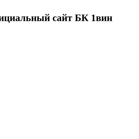
фициальный сайт БК 1вин