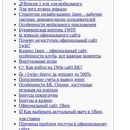
🤳Версия 1 win для мобильного
Для чего нужно зеркало
Стратегии онлайн-казино 1вин – рабочие
тактики, рекомендации пользователей
Особенности мобильного приложения
Букмекерская контора 1WIN
in зеркало официального сайта
Почему недоступен официальный сайт
1win?
Казино 1вин – официальный сайт,
особенности клуба, все важные моменты
Виртуальные игры
👉 Как войти на 1Win сайт БК?
🥳 «1win» бонус за депозит до 500%
Пополнение счета и вывод денег
Особенности БК. Опции, доступные
игрокам на портале
Бонусы покер-рума
Бонусы в казино
Официальный сайт 1Вин
☑️ Как выбирать актуальный матч в 1Вин,
для ставки
Причины проблем доступа к официальному
сайту