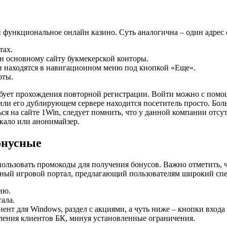
 функциональное онлайн казино. Суть аналогична – один адрес о
тах.
н основному сайту букмекерской конторы.
ми находятся в навигационном меню под кнопкой «Еще».
оты.
ребует прохождения повторной регистрации. Войти можно с помо
или его дублирующем сервере находится посетитель просто. Бо
я на сайте 1Win, следует помнить, что у данной компании отсу
ркало или анонимайзер.
онусные
пользовать промокоды для получения бонусов. Важно отметить,
анный игровой портал, предлагающий пользователям широкий спе
ию.
ала.
нт для Windows, раздел с акциями, а чуть ниже – кнопки входа
ления клиентов БК, минуя установленные ограничения.